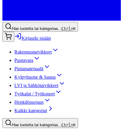
Hae tuotetta tai kategoriaa...
Ctrl+
K
Kirjaudu sisään
Rakennustarvikkeet
Puutavara
Pintamateriaalit
Kylpyhuone & Sauna
LVI ja Sähkötarvikkeet
Työkalut / Työkoneet
Henkilösuojaus
Kaikki kategoriat
Hae tuotetta tai kategoriaa...
Ctrl+
K