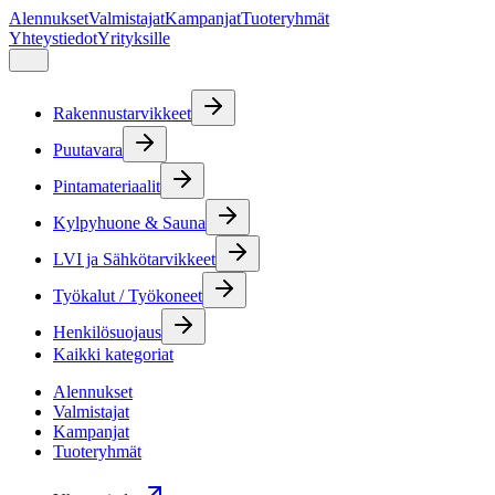
Alennukset
Valmistajat
Kampanjat
Tuoteryhmät
Yhteystiedot
Yrityksille
Rakennustarvikkeet
Puutavara
Pintamateriaalit
Kylpyhuone & Sauna
LVI ja Sähkötarvikkeet
Työkalut / Työkoneet
Henkilösuojaus
Kaikki kategoriat
Alennukset
Valmistajat
Kampanjat
Tuoteryhmät