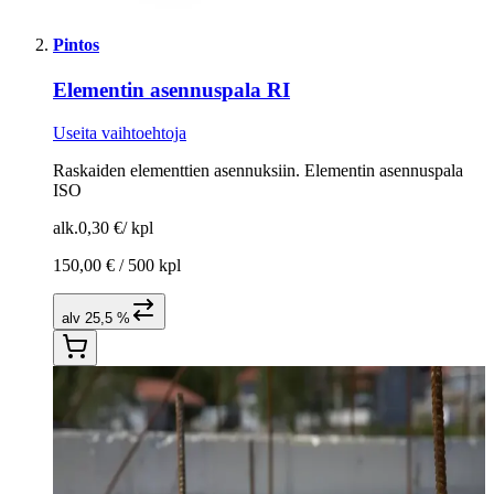
Pintos
Elementin asennuspala RI
Useita vaihtoehtoja
Raskaiden elementtien asennuksiin. Elementin asennuspala
ISO
alk.
0,30 €
/
kpl
150,00 € /
500 kpl
alv 25,5 %