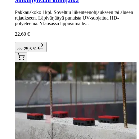
Sulkupylvään kumijalka
Pakkauskoko 1kpl. Soveltuu liikenteenohjaukseen tai alueen
rajaukseen. Läpivärjättyä punaista UV-suojattua HD-
polyeteeniä. Yläosassa lippusiimalle...
22,60 €
alv 25,5 %