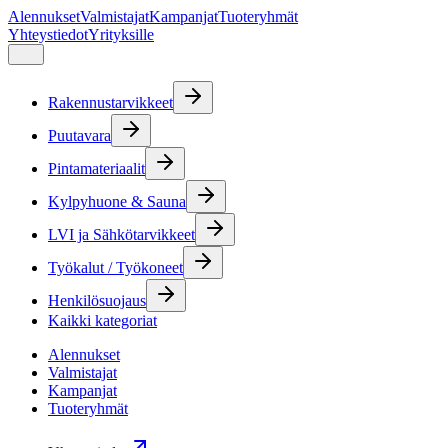
Alennukset
Valmistajat
Kampanjat
Tuoteryhmät
Yhteystiedot
Yrityksille
Rakennustarvikkeet
Puutavara
Pintamateriaalit
Kylpyhuone & Sauna
LVI ja Sähkötarvikkeet
Työkalut / Työkoneet
Henkilösuojaus
Kaikki kategoriat
Alennukset
Valmistajat
Kampanjat
Tuoteryhmät