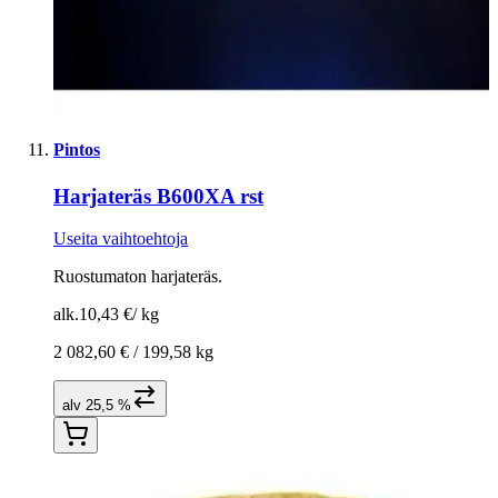
Pintos
Harjateräs B600XA rst
Useita vaihtoehtoja
Ruostumaton harjateräs.
alk.
10,43 €
/
kg
2 082,60 € /
199,58 kg
alv 25,5 %