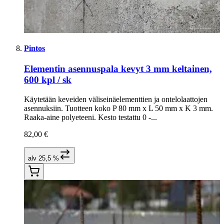
Pintos
Elementin asennuspala kevyt 3 mm keltainen,
600 kpl / sk
Käytetään keveiden väliseinäelementtien ja ontelolaattojen
asennuksiin. Tuotteen koko P 80 mm x L 50 mm x K 3 mm.
Raaka-aine polyeteeni. Kesto testattu 0 -...
82,00 €
alv 25,5 %