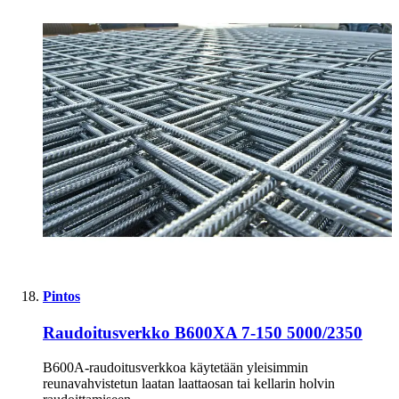
Pintos
Raudoitusverkko B600XA 7-150 5000/2350
B600A-raudoitusverkkoa käytetään yleisimmin
reunavahvistetun laatan laattaosan tai kellarin holvin