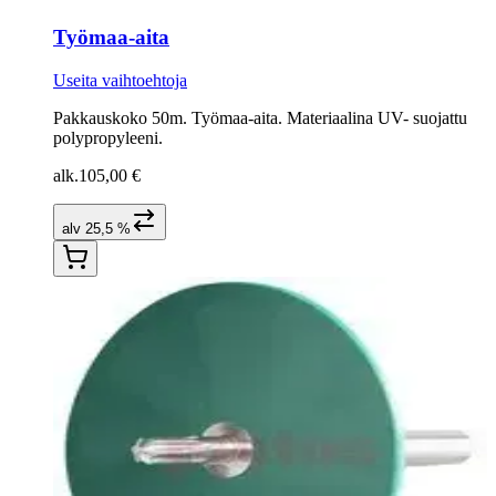
Työmaa-aita
Useita vaihtoehtoja
Pakkauskoko 50m. Työmaa-aita. Materiaalina UV- suojattu
polypropyleeni.
alk.
105,00 €
alv 25,5 %