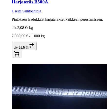
Harjateräs B500A
Useita vaihtoehtoja
Pintoksen laadukkaat harjateräkset kaikkeen perustamiseen.
alk.
2,08 €
/
kg
2 080,00 € /
1 000 kg
alv 25,5 %