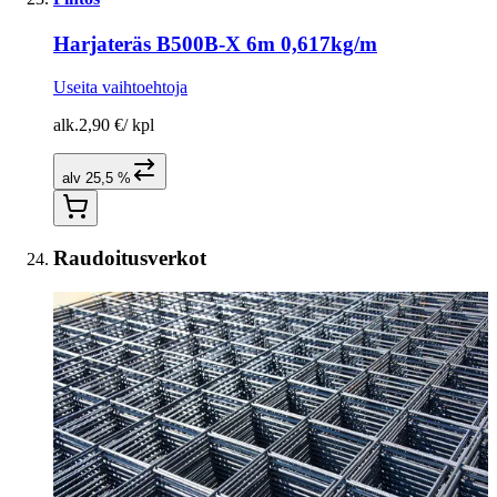
Harjateräs B500B-X 6m 0,617kg/m
Useita vaihtoehtoja
alk.
2,90 €
/
kpl
alv 25,5 %
Raudoitusverkot