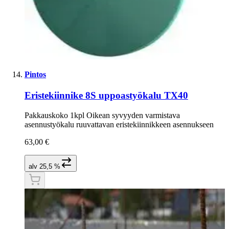
Pintos
Eristekiinnike 8S uppoastyökalu TX40
Pakkauskoko 1kpl Oikean syvyyden varmistava
asennustyökalu ruuvattavan eristekiinnikkeen asennukseen
63,00 €
alv 25,5 %