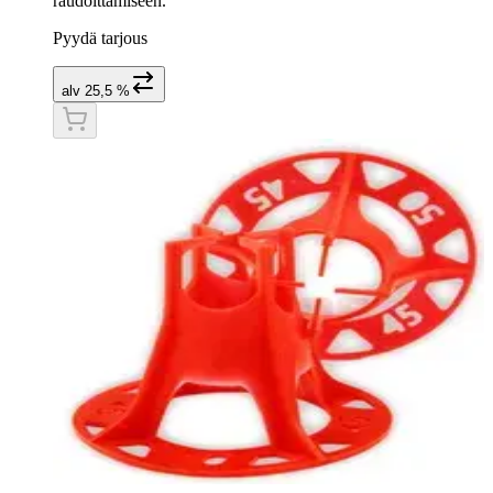
raudoittamiseen.
Pyydä tarjous
alv 25,5 %