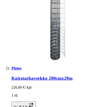
Pintos
Koiratarhaverkko 200cmx20m
226,00 €
/
kpl
1 rll
alv 25,5 %