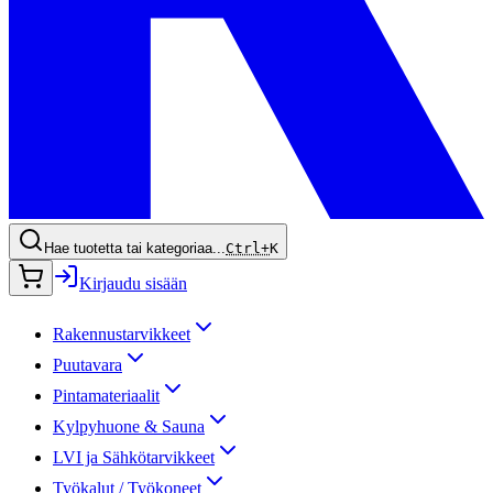
Hae tuotetta tai kategoriaa...
Ctrl+
K
Kirjaudu sisään
Rakennustarvikkeet
Puutavara
Pintamateriaalit
Kylpyhuone & Sauna
LVI ja Sähkötarvikkeet
Työkalut / Työkoneet