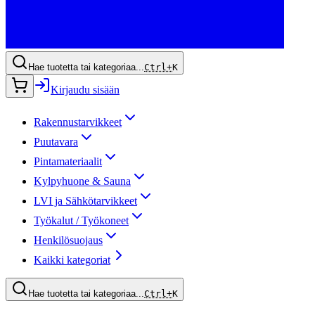
Hae tuotetta tai kategoriaa...
Ctrl+
K
Kirjaudu sisään
Rakennustarvikkeet
Puutavara
Pintamateriaalit
Kylpyhuone & Sauna
LVI ja Sähkötarvikkeet
Työkalut / Työkoneet
Henkilösuojaus
Kaikki kategoriat
Hae tuotetta tai kategoriaa...
Ctrl+
K