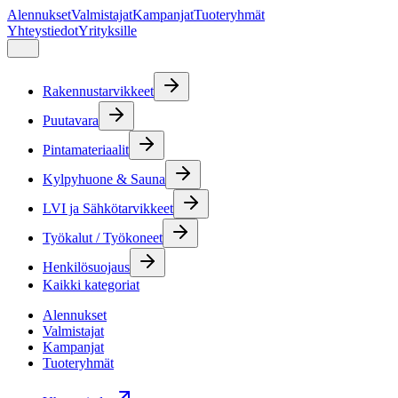
Alennukset
Valmistajat
Kampanjat
Tuoteryhmät
Yhteystiedot
Yrityksille
Rakennustarvikkeet
Puutavara
Pintamateriaalit
Kylpyhuone & Sauna
LVI ja Sähkötarvikkeet
Työkalut / Työkoneet
Henkilösuojaus
Kaikki kategoriat
Alennukset
Valmistajat
Kampanjat
Tuoteryhmät