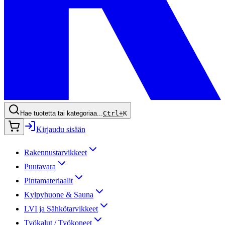
Hae tuotetta tai kategoriaa...
Ctrl+
K
Kirjaudu sisään
Rakennustarvikkeet
Puutavara
Pintamateriaalit
Kylpyhuone & Sauna
LVI ja Sähkötarvikkeet
Työkalut / Työkoneet