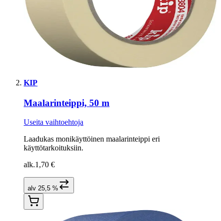
KIP
Maalarinteippi, 50 m
Useita vaihtoehtoja
Laadukas monikäyttöinen maalarinteippi eri
käyttötarkoituksiin.
alk.
1,70 €
alv 25,5 %