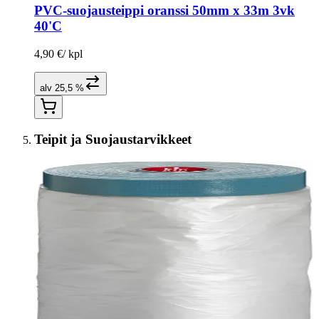
PVC-suojausteippi oranssi 50mm x 33m 3vk
40'C
4,90 €
/
kpl
alv 25,5 %
Teipit ja Suojaustarvikkeet