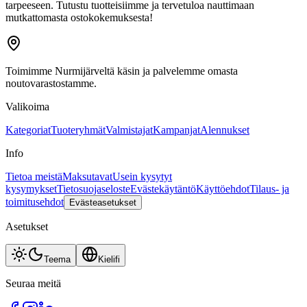
tarpeeseen. Tutustu tuotteisiimme ja tervetuloa nauttimaan
mutkattomasta ostokokemuksesta!
Toimimme Nurmijärveltä käsin ja palvelemme omasta
noutovarastostamme.
Valikoima
Kategoriat
Tuoteryhmät
Valmistajat
Kampanjat
Alennukset
Info
Tietoa meistä
Maksutavat
Usein kysytyt
kysymykset
Tietosuojaseloste
Evästekäytäntö
Käyttöehdot
Tilaus- ja
toimitusehdot
Evästeasetukset
Asetukset
Teema
Kieli
fi
Seuraa meitä