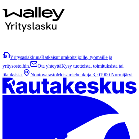
Yritysasiakkuus
Ratkaisut urakoitsijoille, työmaille ja
yritysostoihin.
Ota yhteyttä
Kysy tuotteista, toimituksista tai
tilauksista.
Noutovarasto
Metsämiehenkuja 3, 01900 Nurmijärvi