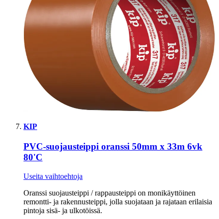
KIP
PVC-suojausteippi oranssi 50mm x 33m 6vk
80'C
Useita vaihtoehtoja
Oranssi suojausteippi / rappausteippi on monikäyttöinen
remontti- ja rakennusteippi, jolla suojataan ja rajataan erilaisia
pintoja sisä- ja ulkotöissä.