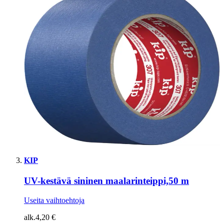
KIP
UV-kestävä sininen maalarinteippi,50 m
Useita vaihtoehtoja
alk.
4,20 €