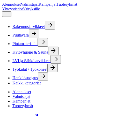
Alennukset
Valmistajat
Kampanjat
Tuoteryhmät
Yhteystiedot
Yrityksille
Rakennustarvikkeet
Puutavara
Pintamateriaalit
Kylpyhuone & Sauna
LVI ja Sähkötarvikkeet
Työkalut / Työkoneet
Henkilösuojaus
Kaikki kategoriat
Alennukset
Valmistajat
Kampanjat
Tuoteryhmät