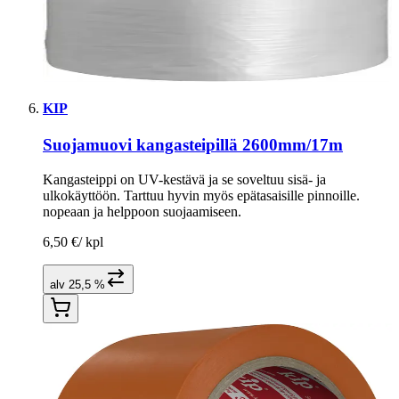
KIP
Suojamuovi kangasteipillä 2600mm/17m
Kangasteippi on UV-kestävä ja se soveltuu sisä- ja
ulkokäyttöön. Tarttuu hyvin myös epätasaisille pinnoille.
nopeaan ja helppoon suojaamiseen.
6,50 €
/
kpl
alv 25,5 %