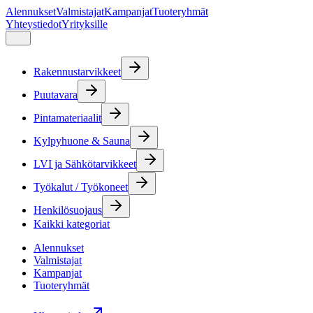
Alennukset
Valmistajat
Kampanjat
Tuoteryhmät
Yhteystiedot
Yrityksille
Rakennustarvikkeet
Puutavara
Pintamateriaalit
Kylpyhuone & Sauna
LVI ja Sähkötarvikkeet
Työkalut / Työkoneet
Henkilösuojaus
Kaikki kategoriat
Alennukset
Valmistajat
Kampanjat
Tuoteryhmät