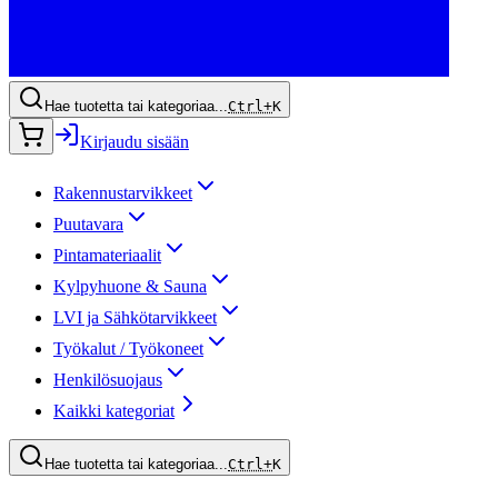
Hae tuotetta tai kategoriaa...
Ctrl+
K
Kirjaudu sisään
Rakennustarvikkeet
Puutavara
Pintamateriaalit
Kylpyhuone & Sauna
LVI ja Sähkötarvikkeet
Työkalut / Työkoneet
Henkilösuojaus
Kaikki kategoriat
Hae tuotetta tai kategoriaa...
Ctrl+
K