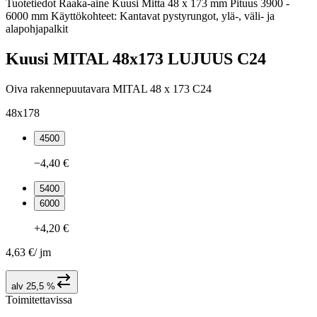
Tuotetiedot Raaka-aine Kuusi Mitta 48 x 173 mm Pituus 3900 -
6000 mm Käyttökohteet: Kantavat pystyrungot, ylä-, väli- ja
alapohjapalkit
Kuusi MITAL 48x173 LUJUUS C24
Oiva rakennepuutavara MITAL 48 x 173 C24
48x178
4500
−4,40 €
5400
6000
+4,20 €
4,63 €
/
jm
alv 25,5 %
Toimitettavissa