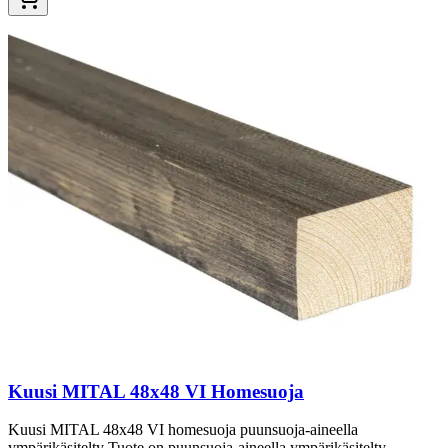
Kuusi MITAL 48x48 VI Homesuoja
Kuusi MITAL 48x48 VI homesuoja puunsuoja-aineella
ympärikäsitelty Tuote on puunsuoja-aineella ympärikäsitelty.