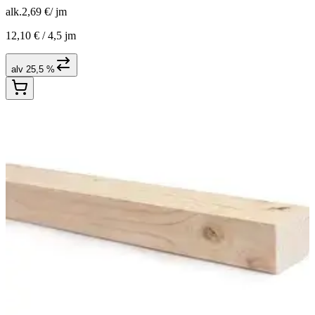
alk.
2,69 €
/
jm
12,10 € /
4,5 jm
alv 25,5 %