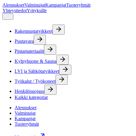
Alennukset
Valmistajat
Kampanjat
Tuoteryhmät
Yhteystiedot
Yrityksille
Rakennustarvikkeet
Puutavara
Pintamateriaalit
Kylpyhuone & Sauna
LVI ja Sähkötarvikkeet
Työkalut / Työkoneet
Henkilösuojaus
Kaikki kategoriat
Alennukset
Valmistajat
Kampanjat
Tuoteryhmät