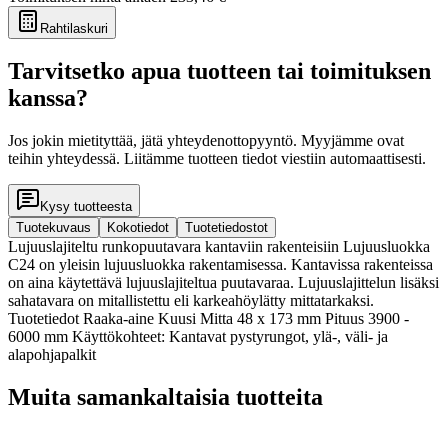
Rahtilaskuri
Tarvitsetko apua tuotteen tai toimituksen
kanssa?
Jos jokin mietityttää, jätä yhteydenottopyyntö. Myyjämme ovat
teihin yhteydessä. Liitämme tuotteen tiedot viestiin automaattisesti.
Kysy tuotteesta
Tuotekuvaus
Kokotiedot
Tuotetiedostot
Lujuuslajiteltu runkopuutavara kantaviin rakenteisiin Lujuusluokka
C24 on yleisin lujuusluokka rakentamisessa. Kantavissa rakenteissa
on aina käytettävä lujuuslajiteltua puutavaraa. Lujuuslajittelun lisäksi
sahatavara on mitallistettu eli karkeahöylätty mittatarkaksi.
Tuotetiedot Raaka-aine Kuusi Mitta 48 x 173 mm Pituus 3900 -
6000 mm Käyttökohteet: Kantavat pystyrungot, ylä-, väli- ja
alapohjapalkit
Muita samankaltaisia tuotteita