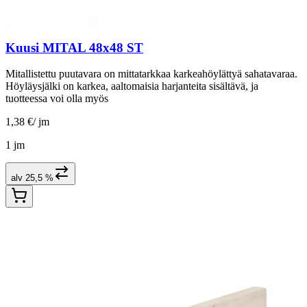
Kuusi MITAL 48x48 ST
Mitallistettu puutavara on mittatarkkaa karkeahöylättyä sahatavaraa.
Höyläysjälki on karkea, aaltomaisia harjanteita sisältävä, ja
tuotteessa voi olla myös
1,38 €
/
jm
1 jm
alv 25,5 %