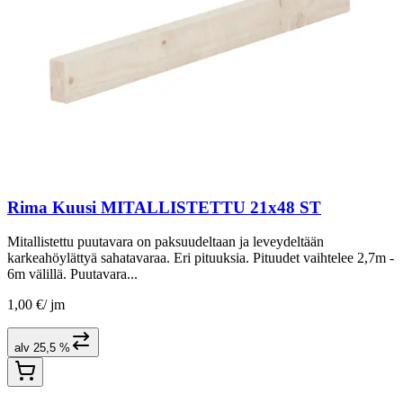
Rima Kuusi MITALLISTETTU 21x48 ST
Mitallistettu puutavara on paksuudeltaan ja leveydeltään
karkeahöylättyä sahatavaraa. Eri pituuksia. Pituudet vaihtelee 2,7m -
6m välillä. Puutavara...
1,00 €
/
jm
alv 25,5 %