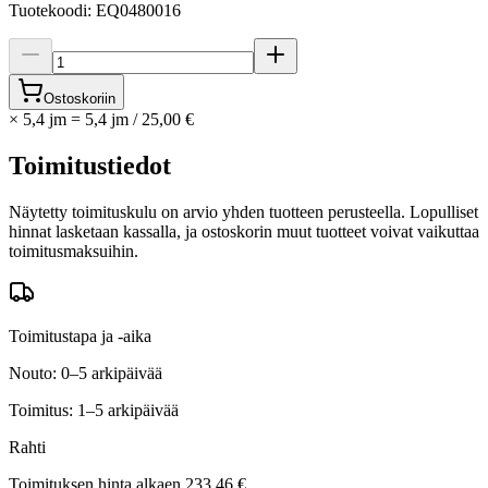
Tuotekoodi
:
EQ0480016
Ostoskoriin
×
5,4 jm
=
5,4
jm
/
25,00 €
Toimitustiedot
Näytetty toimituskulu on arvio yhden tuotteen perusteella. Lopulliset
hinnat lasketaan kassalla, ja ostoskorin muut tuotteet voivat vaikuttaa
toimitusmaksuihin.
Toimitustapa ja -aika
Nouto: 0–5 arkipäivää
Toimitus: 1–5 arkipäivää
Rahti
Toimituksen hinta alkaen
233,46 €