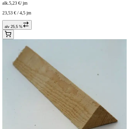
alk.
5,23 €
/
jm
23,53 € /
4,5 jm
alv 25,5 %