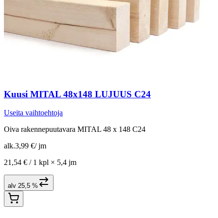
Kuusi MITAL 48x148 LUJUUS C24
Useita vaihtoehtoja
Oiva rakennepuutavara MITAL 48 x 148 C24
alk.
3,99 €
/
jm
21,54 € /
1 kpl
×
5,4 jm
alv 25,5 %