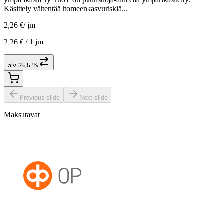
Käsittely vähentää homeenkasvuriskiä...
2,26 €
/
jm
2,26 € /
1 jm
alv 25,5 %
Previous slide
Next slide
Maksutavat