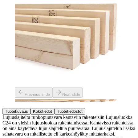
Previous slide
Next slide
Tuotekuvaus
Kokotiedot
Tuotetiedostot
Lujuuslajiteltu runkopuutavara kantaviin rakenteisiin Lujuusluokka
C24 on yleisin lujuusluokka rakentamisessa. Kantavissa rakenteissa
on aina käytettävä lujuuslajiteltua puutavaraa. Lujuuslajittelun lisäksi
sahatavara on mitallistettu eli karkeahöylätty mittatarkaksi.