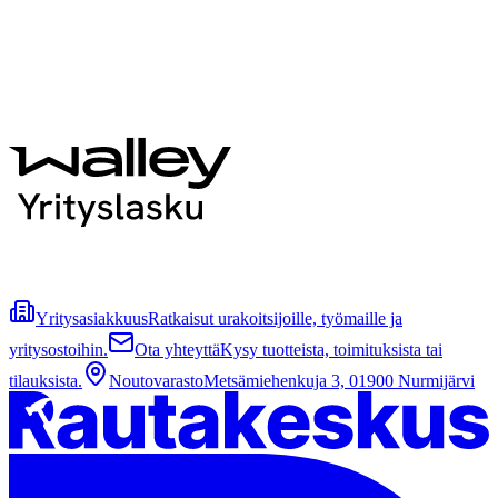
Yritysasiakkuus
Ratkaisut urakoitsijoille, työmaille ja
yritysostoihin.
Ota yhteyttä
Kysy tuotteista, toimituksista tai
tilauksista.
Noutovarasto
Metsämiehenkuja 3, 01900 Nurmijärvi