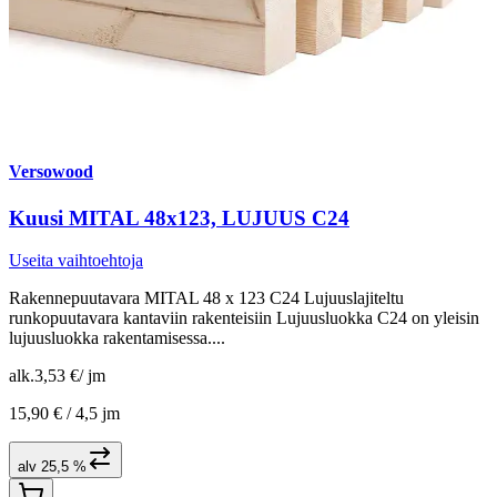
Versowood
Kuusi MITAL 48x123, LUJUUS C24
Useita vaihtoehtoja
Rakennepuutavara MITAL 48 x 123 C24 Lujuuslajiteltu
runkopuutavara kantaviin rakenteisiin Lujuusluokka C24 on yleisin
lujuusluokka rakentamisessa....
alk.
3,53 €
/
jm
15,90 € /
4,5 jm
alv 25,5 %