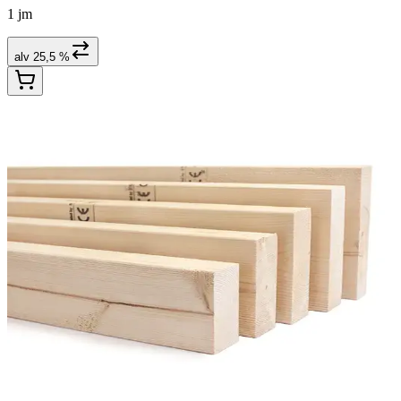
1 jm
alv 25,5 %