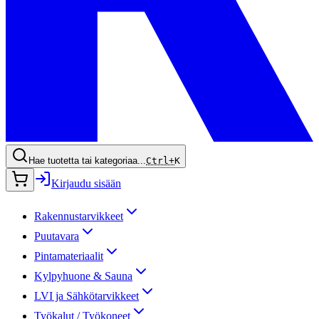
Hae tuotetta tai kategoriaa...
Ctrl+
K
Kirjaudu sisään
Rakennustarvikkeet
Puutavara
Pintamateriaalit
Kylpyhuone & Sauna
LVI ja Sähkötarvikkeet
Työkalut / Työkoneet