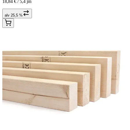
18,84 € /
5,4 jm
alv 25,5 %