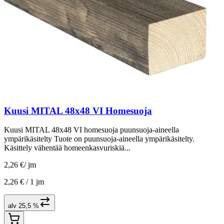
Kuusi MITAL 48x48 VI Homesuoja
Kuusi MITAL 48x48 VI homesuoja puunsuoja-aineella
ympärikäsitelty Tuote on puunsuoja-aineella ympärikäsitelty.
Käsittely vähentää homeenkasvuriskiä...
2,26 €
/
jm
2,26 € /
1 jm
alv 25,5 %