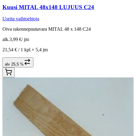
Kuusi MITAL 48x148 LUJUUS C24
Useita vaihtoehtoja
Oiva rakennepuutavara MITAL 48 x 148 C24
alk.
3,99 €
/
jm
21,54 € /
1 kpl
×
5,4 jm
alv 25,5 %