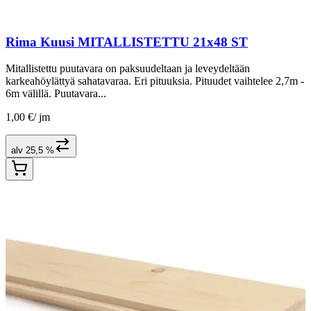
Rima Kuusi MITALLISTETTU 21x48 ST
Mitallistettu puutavara on paksuudeltaan ja leveydeltään
karkeahöylättyä sahatavaraa. Eri pituuksia. Pituudet vaihtelee 2,7m -
6m välillä. Puutavara...
1,00 €
/
jm
alv 25,5 %