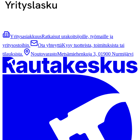
Yritysasiakkuus
Ratkaisut urakoitsijoille, työmaille ja
yritysostoihin.
Ota yhteyttä
Kysy tuotteista, toimituksista tai
tilauksista.
Noutovarasto
Metsämiehenkuja 3, 01900 Nurmijärvi