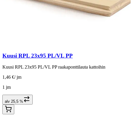
Kuusi RPL 23x95 PL/VL PP
Kuusi RPL 23x95 PL/VL PP raakaponttilauta kattoihin
1,46 €
/
jm
1 jm
alv 25,5 %