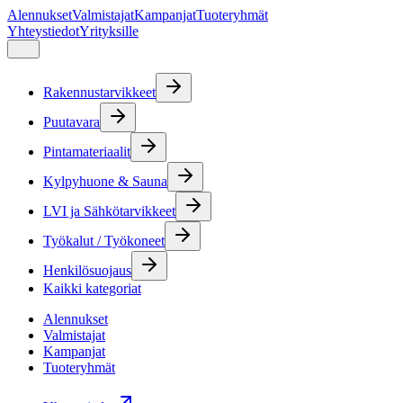
Alennukset
Valmistajat
Kampanjat
Tuoteryhmät
Yhteystiedot
Yrityksille
Rakennustarvikkeet
Puutavara
Pintamateriaalit
Kylpyhuone & Sauna
LVI ja Sähkötarvikkeet
Työkalut / Työkoneet
Henkilösuojaus
Kaikki kategoriat
Alennukset
Valmistajat
Kampanjat
Tuoteryhmät