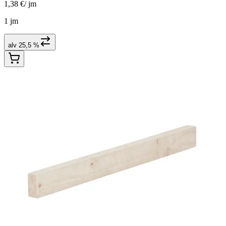
1,38 €
/
jm
1 jm
alv 25,5 %