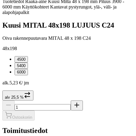
Tuotetiedot Raaka-aine Kuusi Mitta 48 x 198 mm Pituus 3900 -
6000 mm Käyttökohteet Kantavat pystyrungot, ylä-, väli- ja
alapohjapalkit
Kuusi MITAL 48x198 LUJUUS C24
Oiva rakennepuutavara MITAL 48 x 198 C24
48x198
4500
5400
6000
alk.
5,23 €
/
jm
alv 25,5 %
Ostoskoriin
Toimitustiedot