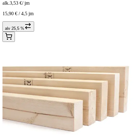
alk.
3,53 €
/
jm
15,90 € /
4,5 jm
alv 25,5 %