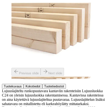
Previous slide
Next slide
Tuotekuvaus
Kokotiedot
Tuotetiedostot
Lujuuslajiteltu runkopuutavara kantaviin rakenteisiin Lujuusluokka
C24 on yleisin lujuusluokka rakentamisessa. Kantavissa rakenteissa
on aina käytettävä lujuuslajiteltua puutavaraa. Lujuuslajittelun lisäksi
sahatavara on mitallistettu eli karkeahöylätty mittatarkaksi.