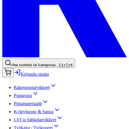
Hae tuotetta tai kategoriaa...
Ctrl+
K
Kirjaudu sisään
Rakennustarvikkeet
Puutavara
Pintamateriaalit
Kylpyhuone & Sauna
LVI ja Sähkötarvikkeet
Työkalut / Työkoneet