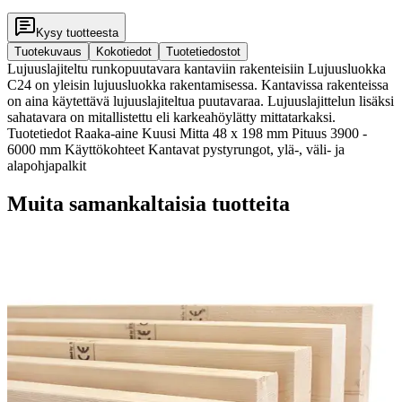
Kysy tuotteesta
Tuotekuvaus
Kokotiedot
Tuotetiedostot
Lujuuslajiteltu runkopuutavara kantaviin rakenteisiin Lujuusluokka
C24 on yleisin lujuusluokka rakentamisessa. Kantavissa rakenteissa
on aina käytettävä lujuuslajiteltua puutavaraa. Lujuuslajittelun lisäksi
sahatavara on mitallistettu eli karkeahöylätty mittatarkaksi.
Tuotetiedot Raaka-aine Kuusi Mitta 48 x 198 mm Pituus 3900 -
6000 mm Käyttökohteet Kantavat pystyrungot, ylä-, väli- ja
alapohjapalkit
Muita samankaltaisia tuotteita