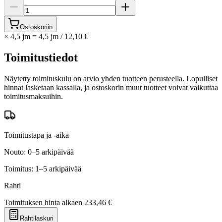
Ostoskoriin
×
4,5 jm
=
4,5
jm
/
12,10 €
Toimitustiedot
Näytetty toimituskulu on arvio yhden tuotteen perusteella. Lopulliset
hinnat lasketaan kassalla, ja ostoskorin muut tuotteet voivat vaikuttaa
toimitusmaksuihin.
Toimitustapa ja -aika
Nouto: 0–5 arkipäivää
Toimitus: 1–5 arkipäivää
Rahti
Toimituksen hinta alkaen
233,46 €
Rahtilaskuri