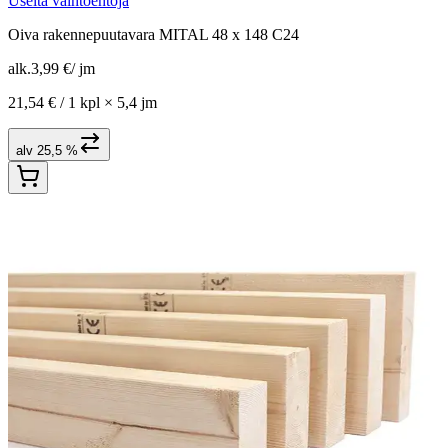
Useita vaihtoehtoja
Oiva rakennepuutavara MITAL 48 x 148 C24
alk.
3,99 €
/
jm
21,54 € /
1 kpl
×
5,4 jm
alv 25,5 %