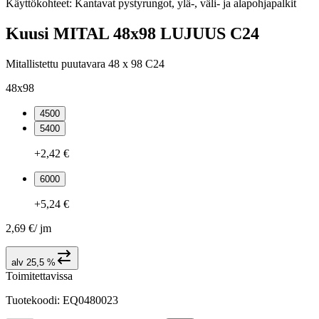
Käyttökohteet: Kantavat pystyrungot, ylä-, väli- ja alapohjapalkit
Kuusi MITAL 48x98 LUJUUS C24
Mitallistettu puutavara 48 x 98 C24
48x98
4500
5400
+2,42 €
6000
+5,24 €
2,69 €
/
jm
alv 25,5 %
Toimitettavissa
Tuotekoodi
:
EQ0480023