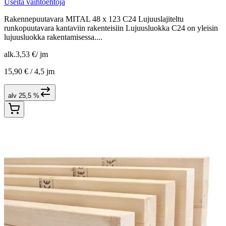
Useita vaihtoehtoja
Rakennepuutavara MITAL 48 x 123 C24 Lujuuslajiteltu
runkopuutavara kantaviin rakenteisiin Lujuusluokka C24 on yleisin
lujuusluokka rakentamisessa....
alk.
3,53 €
/
jm
15,90 € /
4,5 jm
alv 25,5 %