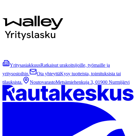
Yritysasiakkuus
Ratkaisut urakoitsijoille, työmaille ja
yritysostoihin.
Ota yhteyttä
Kysy tuotteista, toimituksista tai
tilauksista.
Noutovarasto
Metsämiehenkuja 3, 01900 Nurmijärvi