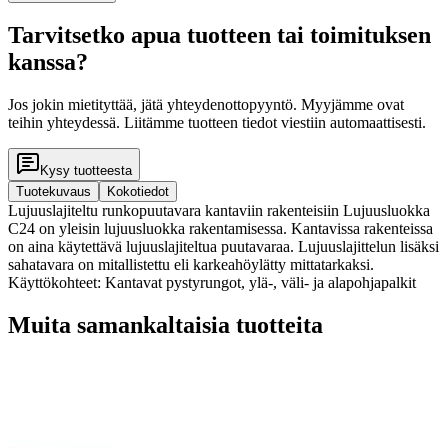
Tarvitsetko apua tuotteen tai toimituksen
kanssa?
Jos jokin mietityttää, jätä yhteydenottopyyntö. Myyjämme ovat
teihin yhteydessä. Liitämme tuotteen tiedot viestiin automaattisesti.
Kysy tuotteesta
Tuotekuvaus
Kokotiedot
Lujuuslajiteltu runkopuutavara kantaviin rakenteisiin Lujuusluokka
C24 on yleisin lujuusluokka rakentamisessa. Kantavissa rakenteissa
on aina käytettävä lujuuslajiteltua puutavaraa. Lujuuslajittelun lisäksi
sahatavara on mitallistettu eli karkeahöylätty mittatarkaksi.
Käyttökohteet: Kantavat pystyrungot, ylä-, väli- ja alapohjapalkit
Muita samankaltaisia tuotteita