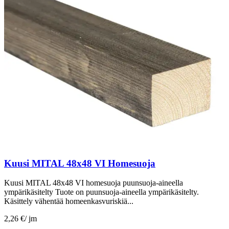
Kuusi MITAL 48x48 VI Homesuoja
Kuusi MITAL 48x48 VI homesuoja puunsuoja-aineella
ympärikäsitelty Tuote on puunsuoja-aineella ympärikäsitelty.
Käsittely vähentää homeenkasvuriskiä...
2,26 €
/
jm