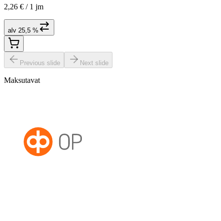
2,26 € /
1 jm
alv 25,5 %
Previous slide
Next slide
Maksutavat