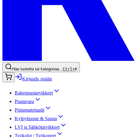
Hae tuotetta tai kategoriaa...
Ctrl+
K
Kirjaudu sisään
Rakennustarvikkeet
Puutavara
Pintamateriaalit
Kylpyhuone & Sauna
LVI ja Sähkötarvikkeet
Työkalut / Työkoneet