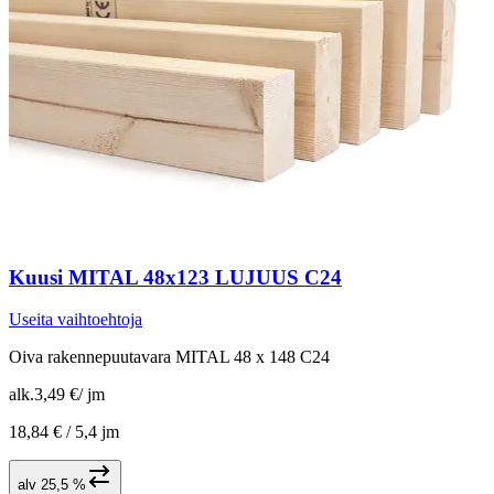
Kuusi MITAL 48x123 LUJUUS C24
Useita vaihtoehtoja
Oiva rakennepuutavara MITAL 48 x 148 C24
alk.
3,49 €
/
jm
18,84 € /
5,4 jm
alv 25,5 %