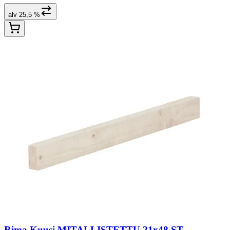
alv 25,5 %
Rima Kuusi MITALLISTETTU 21x48 ST