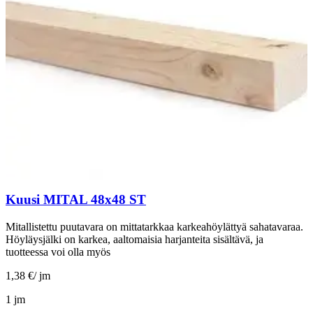
Kuusi MITAL 48x48 ST
Mitallistettu puutavara on mittatarkkaa karkeahöylättyä sahatavaraa.
Höyläysjälki on karkea, aaltomaisia harjanteita sisältävä, ja
tuotteessa voi olla myös
1,38 €
/
jm
1 jm