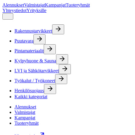
Alennukset
Valmistajat
Kampanjat
Tuoteryhmät
Yhteystiedot
Yrityksille
Rakennustarvikkeet
Puutavara
Pintamateriaalit
Kylpyhuone & Sauna
LVI ja Sähkötarvikkeet
Työkalut / Työkoneet
Henkilösuojaus
Kaikki kategoriat
Alennukset
Valmistajat
Kampanjat
Tuoteryhmät