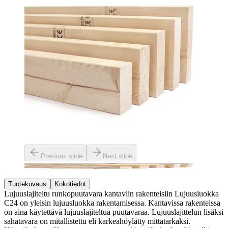
Previous slide
Next slide
Tuotekuvaus
Kokotiedot
Lujuuslajiteltu runkopuutavara kantaviin rakenteisiin Lujuusluokka
C24 on yleisin lujuusluokka rakentamisessa. Kantavissa rakenteissa
on aina käytettävä lujuuslajiteltua puutavaraa. Lujuuslajittelun lisäksi
sahatavara on mitallistettu eli karkeahöylätty mittatarkaksi.