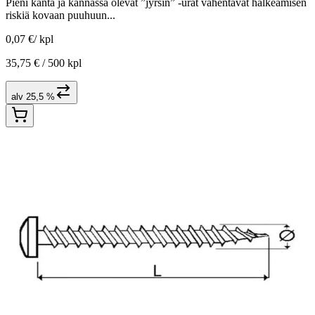
Pieni kanta ja kannassa olevat ”jyrsin” -urat vähentävät halkeamisen
riskiä kovaan puuhuun...
0,07 €
/
kpl
35,75 € /
500 kpl
alv 25,5 %