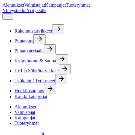
Alennukset
Valmistajat
Kampanjat
Tuoteryhmät
Yhteystiedot
Yrityksille
Rakennustarvikkeet
Puutavara
Pintamateriaalit
Kylpyhuone & Sauna
LVI ja Sähkötarvikkeet
Työkalut / Työkoneet
Henkilösuojaus
Kaikki kategoriat
Alennukset
Valmistajat
Kampanjat
Tuoteryhmät