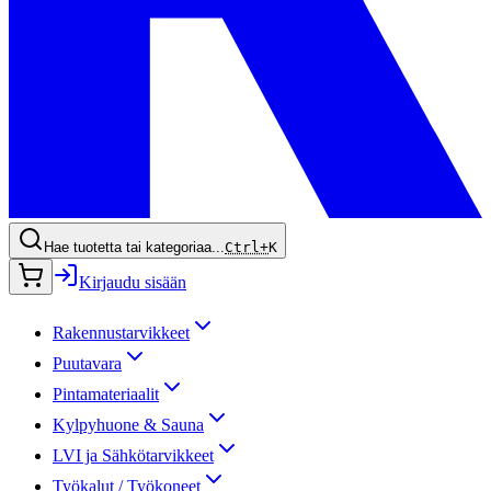
Hae tuotetta tai kategoriaa...
Ctrl+
K
Kirjaudu sisään
Rakennustarvikkeet
Puutavara
Pintamateriaalit
Kylpyhuone & Sauna
LVI ja Sähkötarvikkeet
Työkalut / Työkoneet