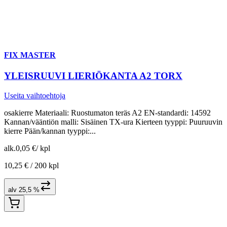
FIX MASTER
YLEISRUUVI LIERIÖKANTA A2 TORX
Useita vaihtoehtoja
osakierre Materiaali: Ruostumaton teräs A2 EN-standardi: 14592
Kannan/vääntiön malli: Sisäinen TX-ura Kierteen tyyppi: Puuruuvin
kierre Pään/kannan tyyppi:...
alk.
0,05 €
/
kpl
10,25 € /
200 kpl
alv 25,5 %