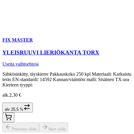
FIX MASTER
YLEISRUUVI LIERIÖKANTA TORX
Useita vaihtoehtoja
Sähkösinkitty, täyskierre Pakkauskoko 250 kpl Materiaali: Karkaistu
teräs EN-standardi: 14592 Kannan/vääntiön malli: Sisäinen TX-ura
Kierteen tyyppi:
alk.
2,30 €
alv 25,5 %
Previous slide
Next slide