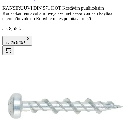
KANSIRUUVI DIN 571 HOT Kestäviin puuliitoksiin
Kuusiokannan avulla ruuveja asennettaessa voidaan käyttää
enemmän voimaa Ruuville on esiporattava reikä...
alk.
8,66 €
alv 25,5 %