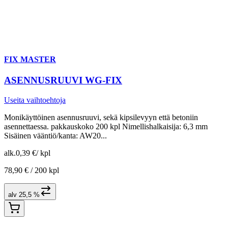
FIX MASTER
ASENNUSRUUVI WG-FIX
Useita vaihtoehtoja
Monikäyttöinen asennusruuvi, sekä kipsilevyyn että betoniin
asennettaessa. pakkauskoko 200 kpl Nimellishalkaisija: 6,3 mm
Sisäinen vääntiö/kanta: AW20...
alk.
0,39 €
/
kpl
78,90 € /
200 kpl
alv 25,5 %