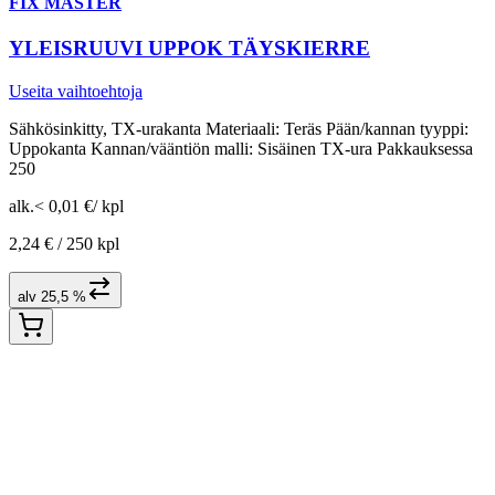
FIX MASTER
YLEISRUUVI UPPOK TÄYSKIERRE
Useita vaihtoehtoja
Sähkösinkitty, TX-urakanta Materiaali: Teräs Pään/kannan tyyppi:
Uppokanta Kannan/vääntiön malli: Sisäinen TX-ura Pakkauksessa
250
alk.
< 0,01 €
/
kpl
2,24 € /
250 kpl
alv 25,5 %