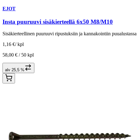
EJOT
Insta puuruuvi sisäkierteellä 6x50 M8/M10
Sisäkierteellinen puuruuvi ripustuksiin ja kannakointiin puualustassa
1,16 €
/
kpl
58,00 € /
50 kpl
alv 25,5 %