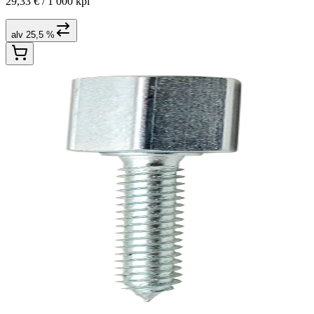
29,33 € /
1 000 kpl
alv 25,5 %