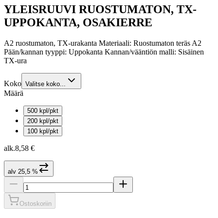
YLEISRUUVI RUOSTUMATON, TX-
UPPOKANTA, OSAKIERRE
A2 ruostumaton, TX-urakanta Materiaali: Ruostumaton teräs A2
Pään/kannan tyyppi: Uppokanta Kannan/vääntiön malli: Sisäinen
TX-ura
Koko
Valitse koko...
Määrä
500 kpl/pkt
200 kpl/pkt
100 kpl/pkt
alk.
8,58 €
alv 25,5 %
Ostoskoriin