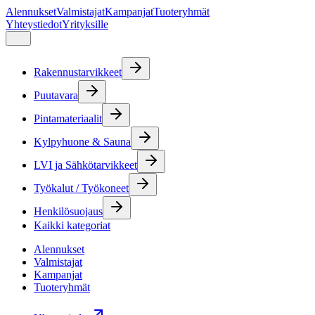
Alennukset
Valmistajat
Kampanjat
Tuoteryhmät
Yhteystiedot
Yrityksille
Rakennustarvikkeet
Puutavara
Pintamateriaalit
Kylpyhuone & Sauna
LVI ja Sähkötarvikkeet
Työkalut / Työkoneet
Henkilösuojaus
Kaikki kategoriat
Alennukset
Valmistajat
Kampanjat
Tuoteryhmät