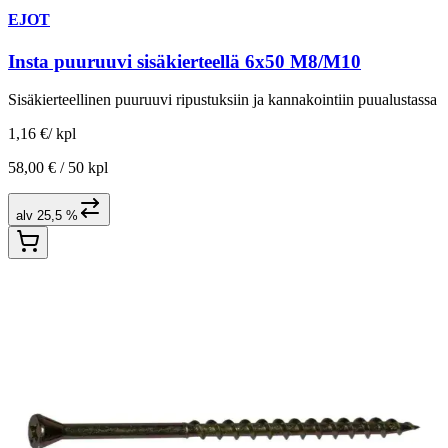
EJOT
Insta puuruuvi sisäkierteellä 6x50 M8/M10
Sisäkierteellinen puuruuvi ripustuksiin ja kannakointiin puualustassa
1,16 €
/
kpl
58,00 € /
50 kpl
alv 25,5 %