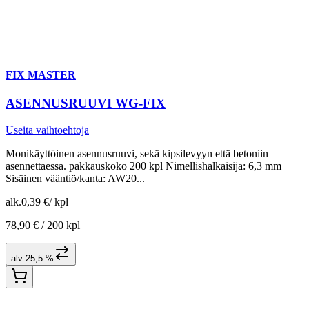
FIX MASTER
ASENNUSRUUVI WG-FIX
Useita vaihtoehtoja
Monikäyttöinen asennusruuvi, sekä kipsilevyyn että betoniin
asennettaessa. pakkauskoko 200 kpl Nimellishalkaisija: 6,3 mm
Sisäinen vääntiö/kanta: AW20...
alk.
0,39 €
/
kpl
78,90 € /
200 kpl
alv 25,5 %