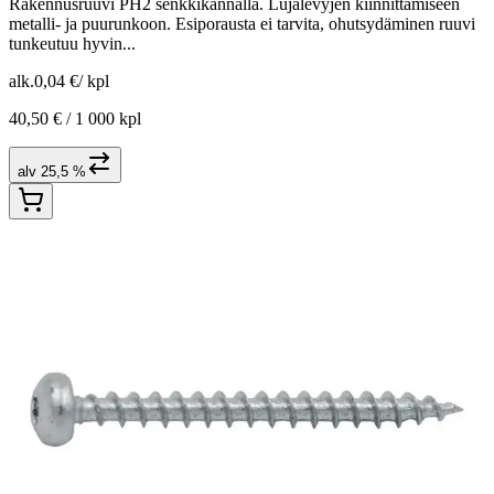
Rakennusruuvi PH2 senkkikannalla. Lujalevyjen kiinnittämiseen
metalli- ja puurunkoon. Esiporausta ei tarvita, ohutsydäminen ruuvi
tunkeutuu hyvin...
alk.
0,04 €
/
kpl
40,50 € /
1 000 kpl
alv 25,5 %