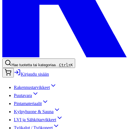
Hae tuotetta tai kategoriaa...
Ctrl+
K
Kirjaudu sisään
Rakennustarvikkeet
Puutavara
Pintamateriaalit
Kylpyhuone & Sauna
LVI ja Sähkötarvikkeet
Työkalut / Työkoneet