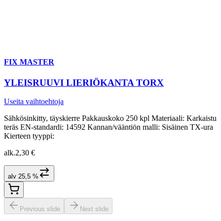
FIX MASTER
YLEISRUUVI LIERIÖKANTA TORX
Useita vaihtoehtoja
Sähkösinkitty, täyskierre Pakkauskoko 250 kpl Materiaali: Karkaistu
teräs EN-standardi: 14592 Kannan/vääntiön malli: Sisäinen TX-ura
Kierteen tyyppi:
alk.
2,30 €
alv 25,5 %
Previous slide
Next slide