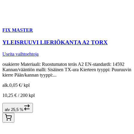
FIX MASTER
YLEISRUUVI LIERIÖKANTA A2 TORX
Useita vaihtoehtoja
osakierre Materiaali: Ruostumaton teräs A2 EN-standardi: 14592
Kannan/vääntiön malli: Sisäinen TX-ura Kierteen tyyppi: Puuruuvin
kierre Pään/kannan tyyppi:...
alk.
0,05 €
/
kpl
10,25 € /
200 kpl
alv 25,5 %