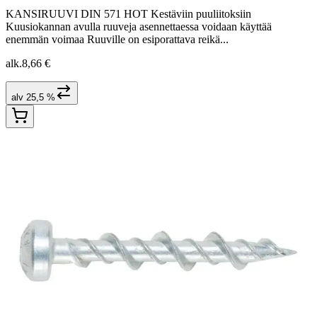
KANSIRUUVI DIN 571 HOT Kestäviin puuliitoksiin
Kuusiokannan avulla ruuveja asennettaessa voidaan käyttää
enemmän voimaa Ruuville on esiporattava reikä...
alk.
8,66 €
alv 25,5 %