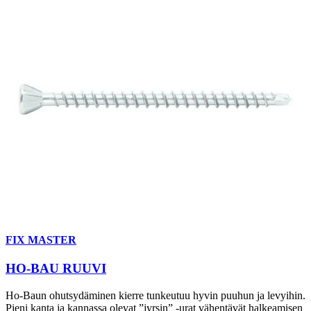
FIX MASTER
HO-BAU RUUVI
Ho-Baun ohutsydäminen kierre tunkeutuu hyvin puuhun ja levyihin.
Pieni kanta ja kannassa olevat ”jyrsin” -urat vähentävät halkeamisen