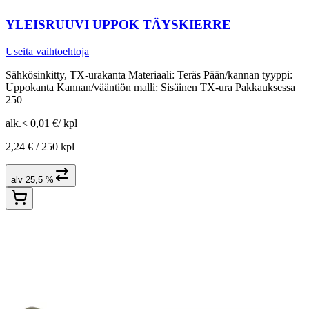
YLEISRUUVI UPPOK TÄYSKIERRE
Useita vaihtoehtoja
Sähkösinkitty, TX-urakanta Materiaali: Teräs Pään/kannan tyyppi:
Uppokanta Kannan/vääntiön malli: Sisäinen TX-ura Pakkauksessa
250
alk.
< 0,01 €
/
kpl
2,24 € /
250 kpl
alv 25,5 %