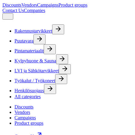
Discounts
Vendors
Campaigns
Product groups
Contact Us
Companies
Rakennustarvikkeet
Puutavara
Pintamateriaalit
Kylpyhuone & Sauna
LVI ja Sähkötarvikkeet
Työkalut / Työkoneet
Henkilösuojaus
All categories
Discounts
Vendors
Campaigns
Product groups