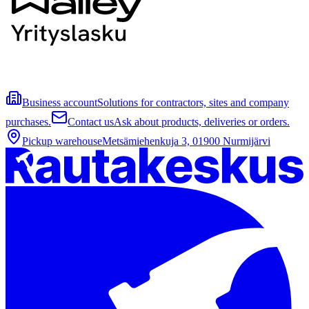
Business account
Solutions for contractors, sites and company
purchases.
Contact us
Ask about products, deliveries or orders.
Pickup warehouse
Metsämiehenkuja 3, 01900 Nurmijärvi