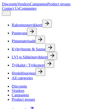
Discounts
Vendors
Campaigns
Product groups
Contact Us
Companies
Rakennustarvikkeet
Puutavara
Pintamateriaalit
Kylpyhuone & Sauna
LVI ja Sähkötarvikkeet
Työkalut / Työkoneet
Henkilösuojaus
All categories
Discounts
Vendors
Campaigns
Product groups