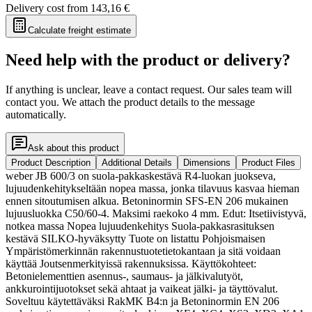
Delivery cost from
143,16 €
Calculate freight estimate
Need help with the product or delivery?
If anything is unclear, leave a contact request. Our sales team will
contact you. We attach the product details to the message
automatically.
Ask about this product
Product Description
Additional Details
Dimensions
Product Files
weber JB 600/3 on suola-pakkaskestävä R4-luokan juokseva,
lujuudenkehitykseltään nopea massa, jonka tilavuus kasvaa hieman
ennen sitoutumisen alkua. Betoninormin SFS-EN 206 mukainen
lujuusluokka C50/60-4. Maksimi raekoko 4 mm. Edut: Itsetiivistyvä,
notkea massa Nopea lujuudenkehitys Suola-pakkasrasituksen
kestävä SILKO-hyväksytty Tuote on listattu Pohjoismaisen
Ympäristömerkinnän rakennustuotetietokantaan ja sitä voidaan
käyttää Joutsenmerkityissä rakennuksissa. Käyttökohteet:
Betonielementtien asennus-, saumaus- ja jälkivalutyöt,
ankkurointijuotokset sekä ahtaat ja vaikeat jälki- ja täyttövalut.
Soveltuu käytettäväksi RakMK B4:n ja Betoninormin EN 206