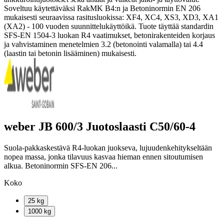
Soveltuu käytettäväksi RakMK B4:n ja Betoninormin EN 206
mukaisesti seuraavissa rasitusluokissa: XF4, XC4, XS3, XD3, XA1
(XA2) - 100 vuoden suunnittelukäyttöikä. Tuote täyttää standardin
SFS-EN 1504-3 luokan R4 vaatimukset, betonirakenteiden korjaus
ja vahvistaminen menetelmien 3.2 (betonointi valamalla) tai 4.4
(laastin tai betonin lisääminen) mukaisesti.
weber JB 600/3 Juotoslaasti C50/60-4
Suola-pakkaskestävä R4-luokan juokseva, lujuudenkehitykseltään
nopea massa, jonka tilavuus kasvaa hieman ennen sitoutumisen
alkua. Betoninormin SFS-EN 206...
Koko
25 kg
1000 kg