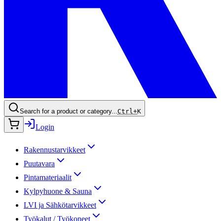
Search for a product or category...
Ctrl+
K
Login
Rakennustarvikkeet
Puutavara
Pintamateriaalit
Kylpyhuone & Sauna
LVI ja Sähkötarvikkeet
Työkalut / Työkoneet