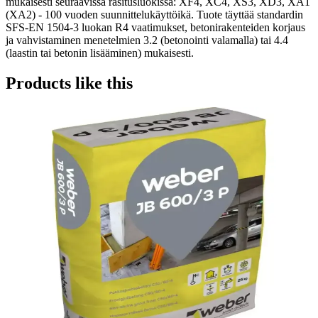
mukaisesti seuraavissa rasitusluokissa: XF4, XC4, XS3, XD3, XA1
(XA2) - 100 vuoden suunnittelukäyttöikä. Tuote täyttää standardin
SFS-EN 1504-3 luokan R4 vaatimukset, betonirakenteiden korjaus
ja vahvistaminen menetelmien 3.2 (betonointi valamalla) tai 4.4
(laastin tai betonin lisääminen) mukaisesti.
Products like this