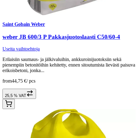
Saint Gobain Weber
weber JB 600/3 P Pakkasjuotoslaasti C50/60-4
Useita vaihtoehtoja
Erilaisiin saumaus- ja jälkivaluihin, ankkuroinijuotoksiin sekä
pienempiin betonitöihin kehitetty, ennen sitoutumista lievästi paisuva
erikoisbetoni, jonka...
from
44,75 €
/
pcs
25,5 % VAT