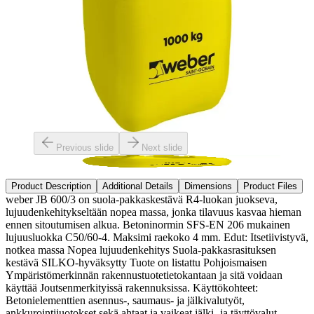
Previous slide
Next slide
Product Description
Additional Details
Dimensions
Product Files
weber JB 600/3 on suola-pakkaskestävä R4-luokan juokseva,
lujuudenkehitykseltään nopea massa, jonka tilavuus kasvaa hieman
ennen sitoutumisen alkua. Betoninormin SFS-EN 206 mukainen
lujuusluokka C50/60-4. Maksimi raekoko 4 mm. Edut: Itsetiivistyvä,
notkea massa Nopea lujuudenkehitys Suola-pakkasrasituksen
kestävä SILKO-hyväksytty Tuote on listattu Pohjoismaisen
Ympäristömerkinnän rakennustuotetietokantaan ja sitä voidaan
käyttää Joutsenmerkityissä rakennuksissa. Käyttökohteet:
Betonielementtien asennus-, saumaus- ja jälkivalutyöt,
ankkurointijuotokset sekä ahtaat ja vaikeat jälki- ja täyttövalut.