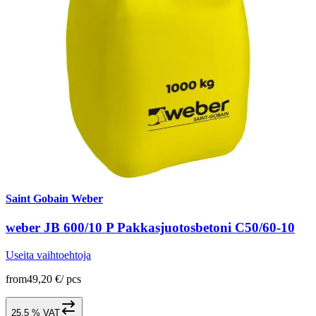
Saint Gobain Weber
weber JB 600/10 P Pakkasjuotosbetoni C50/60-10
Useita vaihtoehtoja
from
49,20 €
/
pcs
25,5 % VAT