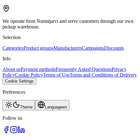
We operate from Nurmijarvi and serve customers through our own
pickup warehouse.
Selection
Categories
Product groups
Manufacturers
Campaigns
Discounts
Info
About us
Payment methods
Frequently Asked Questions
Privacy
Policy
Cookie Policy
Terms of Use
Terms and Conditions of Delivery
Cookie Settings
Preferences
Theme
Language
en
Follow us