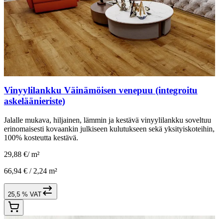
Vinyylilankku Väinämöisen venepuu (integroitu
askeläänieriste)
Jalalle mukava, hiljainen, lämmin ja kestävä vinyylilankku soveltuu
erinomaisesti kovaankin julkiseen kulutukseen sekä yksityiskoteihin,
100% kosteutta kestävä.
29,88 €
/
m²
66,94 € /
2,24 m²
25,5 % VAT