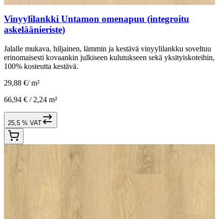
Vinyylilankki Untamon omenapuu (integroitu
askeläänieriste)
Jalalle mukava, hiljainen, lämmin ja kestävä vinyylilankku soveltuu
erinomaisesti kovaankin julkiseen kulutukseen sekä yksityiskoteihin,
100% kosteutta kestävä.
29,88 €
/
m²
66,94 € /
2,24 m²
25,5 % VAT