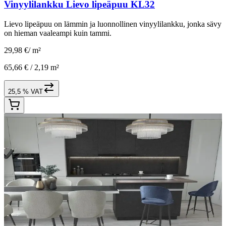
Vinyylilankku Lievo lipeäpuu KL32
Lievo lipeäpuu on lämmin ja luonnollinen vinyylilankku, jonka sävy
on hieman vaaleampi kuin tammi.
29,98 €
/
m²
65,66 € /
2,19 m²
25,5 % VAT