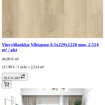
Vinyylilankku Vihtapuu 4,5x229x1220 mm, 2,514
m² / pkt
46,90 €
/
m²
117,90 € /
1 pckt
×
2,514 m²
25,5 % VAT