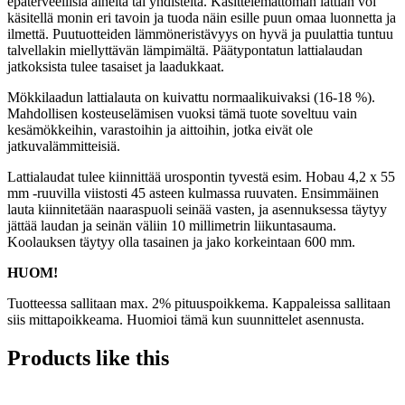
epäterveellisiä aineita tai yhdisteitä. Käsittelemättömän lattian voi
käsitellä monin eri tavoin ja tuoda näin esille puun omaa luonnetta ja
ilmettä. Puutuotteiden lämmöneristävyys on hyvä ja puulattia tuntuu
talvellakin miellyttävän lämpimältä. Päätypontatun lattialaudan
jatkoksista tulee tasaiset ja laadukkaat.
Mökkilaadun lattialauta on kuivattu normaalikuivaksi (16-18 %).
Mahdollisen kosteuselämisen vuoksi tämä tuote soveltuu vain
kesämökkeihin, varastoihin ja aittoihin, jotka eivät ole
jatkuvalämmitteisiä.
Lattialaudat tulee kiinnittää urospontin tyvestä esim. Hobau 4,2 x 55
mm -ruuvilla viistosti 45 asteen kulmassa ruuvaten. Ensimmäinen
lauta kiinnitetään naaraspuoli seinää vasten, ja asennuksessa täytyy
jättää laudan ja seinän väliin 10 millimetrin liikuntasauma.
Koolauksen täytyy olla tasainen ja jako korkeintaan 600 mm.
HUOM!
Tuotteessa sallitaan max. 2% pituuspoikkema. Kappaleissa sallitaan
siis mittapoikkeama. Huomioi tämä kun suunnittelet asennusta.
Products like this