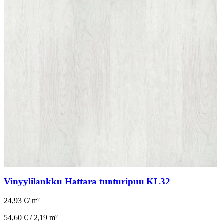
Vinyylilankku Hattara tunturipuu KL32
24,93 €
/
m²
54,60 € /
2,19 m²