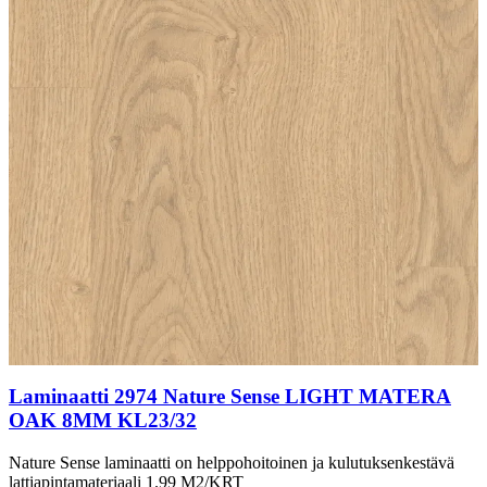
Laminaatti 2974 Nature Sense LIGHT MATERA
OAK 8MM KL23/32
Nature Sense laminaatti on helppohoitoinen ja kulutuksenkestävä
lattiapintamateriaali 1.99 M2/KRT