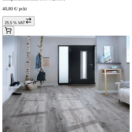
40,80 €
/
pckt
25,5 % VAT