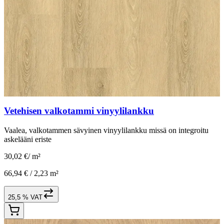
Vetehisen valkotammi vinyylilankku
Vaalea, valkotammen sävyinen vinyylilankku missä on integroitu
askelääni eriste
30,02 €
/
m²
66,94 € /
2,23 m²
25,5 % VAT