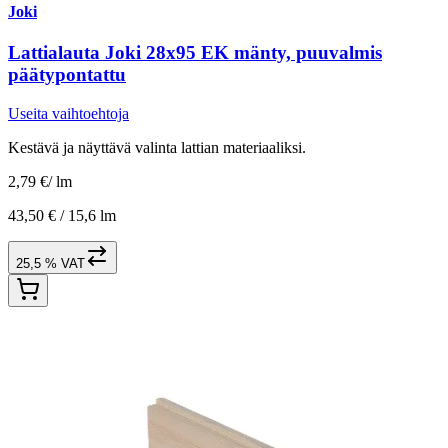
Joki
Lattialauta Joki 28x95 EK mänty, puuvalmis
päätypontattu
Useita vaihtoehtoja
Kestävä ja näyttävä valinta lattian materiaaliksi.
2,79 €
/
lm
43,50 € /
15,6 lm
25,5 % VAT