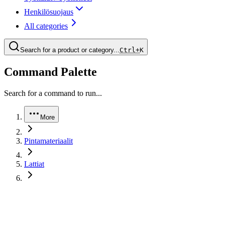
Henkilösuojaus
All categories
Search for a product or category...
Ctrl+
K
Command Palette
Search for a command to run...
More
Pintamateriaalit
Lattiat