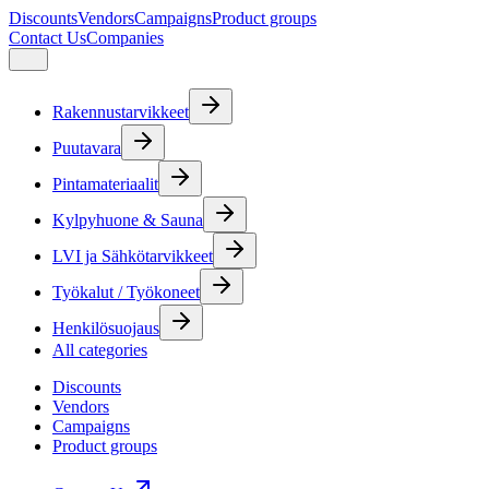
Discounts
Vendors
Campaigns
Product groups
Contact Us
Companies
Rakennustarvikkeet
Puutavara
Pintamateriaalit
Kylpyhuone & Sauna
LVI ja Sähkötarvikkeet
Työkalut / Työkoneet
Henkilösuojaus
All categories
Discounts
Vendors
Campaigns
Product groups