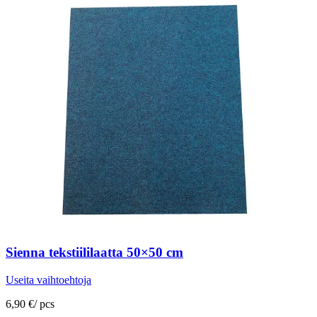
Sienna tekstiililaatta 50×50 cm
Useita vaihtoehtoja
6,90 €
/
pcs