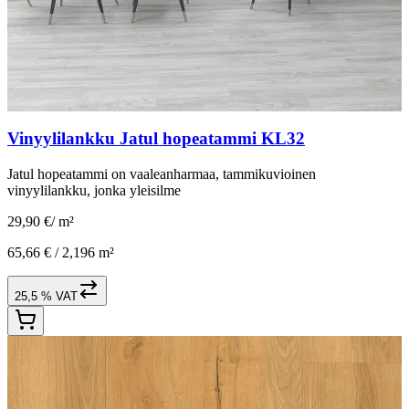
Vinyylilankku Jatul hopeatammi KL32
Jatul hopeatammi on vaaleanharmaa, tammikuvioinen
vinyylilankku, jonka yleisilme
29,90 €
/
m²
65,66 € /
2,196 m²
25,5 % VAT