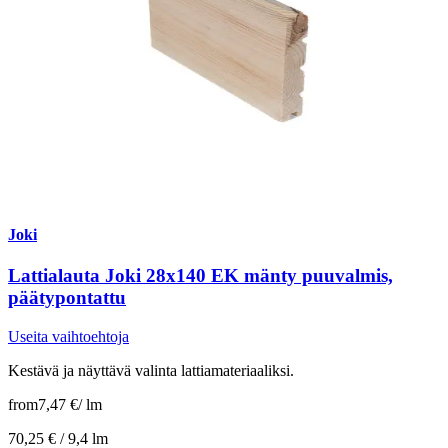
Joki
Lattialauta Joki 28x140 EK mänty puuvalmis,
päätypontattu
Useita vaihtoehtoja
Kestävä ja näyttävä valinta lattiamateriaaliksi.
from
7,47 €
/
lm
70,25 € /
9,4 lm