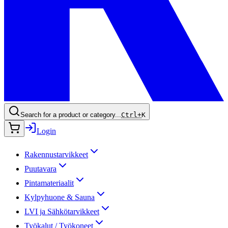
Search for a product or category...
Ctrl+
K
Login
Rakennustarvikkeet
Puutavara
Pintamateriaalit
Kylpyhuone & Sauna
LVI ja Sähkötarvikkeet
Työkalut / Työkoneet