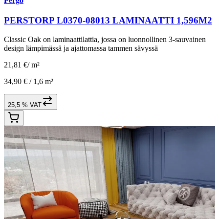
Pergo
PERSTORP L0370-08013 LAMINAATTI 1,596M2
Classic Oak on laminaattilattia, jossa on luonnollinen 3-sauvainen
design lämpimässä ja ajattomassa tammen sävyssä
21,81 €
/
m²
34,90 € /
1,6 m²
25,5 % VAT