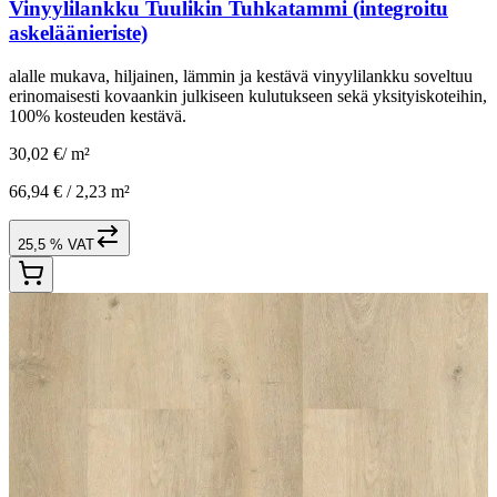
Vinyylilankku Tuulikin Tuhkatammi (integroitu
askeläänieriste)
alalle mukava, hiljainen, lämmin ja kestävä vinyylilankku soveltuu
erinomaisesti kovaankin julkiseen kulutukseen sekä yksityiskoteihin,
100% kosteuden kestävä.
30,02 €
/
m²
66,94 € /
2,23 m²
25,5 % VAT