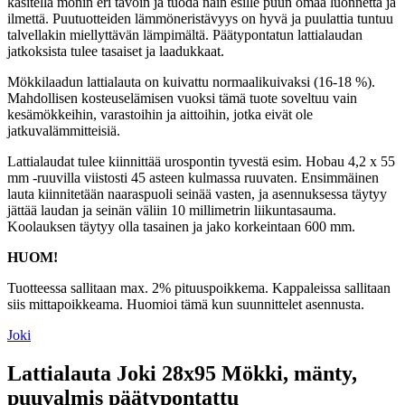
käsitellä monin eri tavoin ja tuoda näin esille puun omaa luonnetta ja
ilmettä. Puutuotteiden lämmöneristävyys on hyvä ja puulattia tuntuu
talvellakin miellyttävän lämpimältä. Päätypontatun lattialaudan
jatkoksista tulee tasaiset ja laadukkaat.
Mökkilaadun lattialauta on kuivattu normaalikuivaksi (16-18 %).
Mahdollisen kosteuselämisen vuoksi tämä tuote soveltuu vain
kesämökkeihin, varastoihin ja aittoihin, jotka eivät ole
jatkuvalämmitteisiä.
Lattialaudat tulee kiinnittää urospontin tyvestä esim. Hobau 4,2 x 55
mm -ruuvilla viistosti 45 asteen kulmassa ruuvaten. Ensimmäinen
lauta kiinnitetään naaraspuoli seinää vasten, ja asennuksessa täytyy
jättää laudan ja seinän väliin 10 millimetrin liikuntasauma.
Koolauksen täytyy olla tasainen ja jako korkeintaan 600 mm.
HUOM!
Tuotteessa sallitaan max. 2% pituuspoikkema. Kappaleissa sallitaan
siis mittapoikkeama. Huomioi tämä kun suunnittelet asennusta.
Joki
Lattialauta Joki 28x95 Mökki, mänty,
puuvalmis päätypontattu