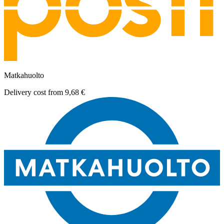
Matkahuolto
Delivery cost from
9,68 €