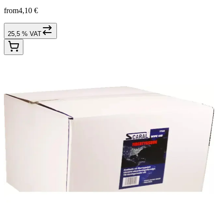
from
4,10 €
25,5 % VAT