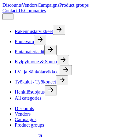
Discounts
Vendors
Campaigns
Product groups
Contact Us
Companies
Rakennustarvikkeet
Puutavara
Pintamateriaalit
Kylpyhuone & Sauna
LVI ja Sähkötarvikkeet
Työkalut / Työkoneet
Henkilösuojaus
All categories
Discounts
Vendors
Campaigns
Product groups