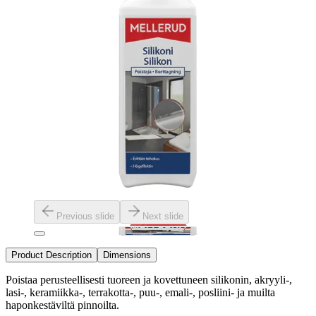
Previous slide
Next slide
Product Description
Dimensions
Poistaa perusteellisesti tuoreen ja kovettuneen silikonin, akryyli-,
lasi-, keramiikka-, terrakotta-, puu-, emali-, posliini- ja muilta
haponkestäviltä pinnoilta.