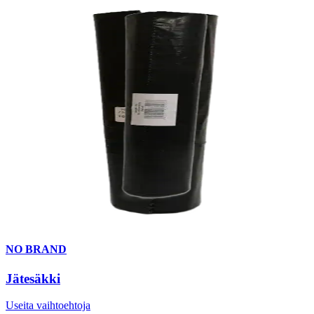
NO BRAND
Jätesäkki
Useita vaihtoehtoja