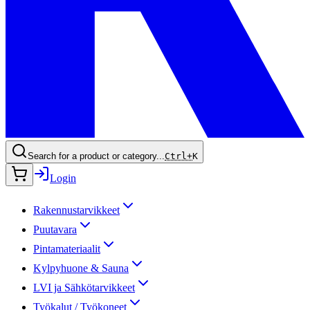
Search for a product or category...
Ctrl+
K
Login
Rakennustarvikkeet
Puutavara
Pintamateriaalit
Kylpyhuone & Sauna
LVI ja Sähkötarvikkeet
Työkalut / Työkoneet