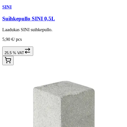
SINI
Suihkepullo SINI 0,5L
Laadukas SINI suihkepullo.
5,90 €
/
pcs
25,5 % VAT