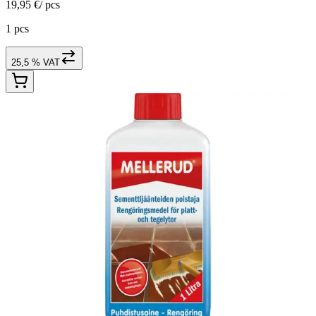
19,95 €
/
pcs
1 pcs
25,5 % VAT