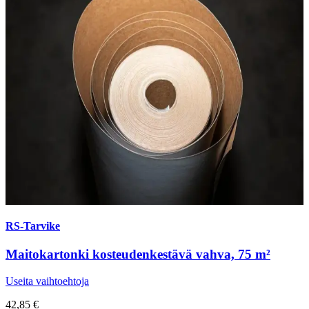
RS-Tarvike
Maitokartonki kosteudenkestävä vahva, 75 m²
Useita vaihtoehtoja
42,85 €