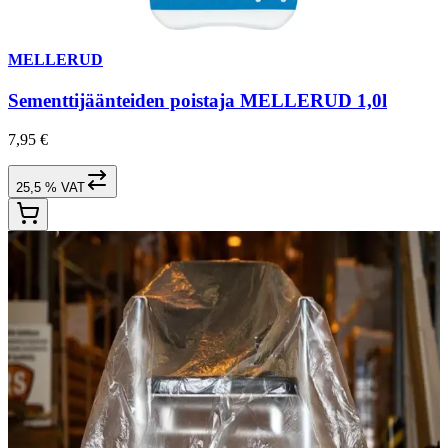
MELLERUD
Sementtijäänteiden poistaja MELLERUD 1,0l
7,95 €
25,5 % VAT