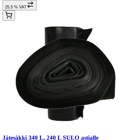
25,5 % VAT
Jätesäkki 340 L, 240 L SULO astialle