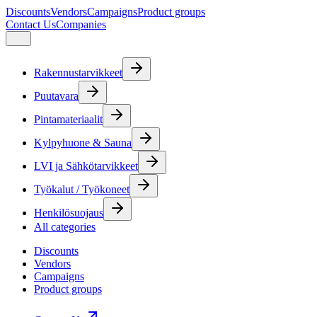
Discounts
Vendors
Campaigns
Product groups
Contact Us
Companies
Rakennustarvikkeet
Puutavara
Pintamateriaalit
Kylpyhuone & Sauna
LVI ja Sähkötarvikkeet
Työkalut / Työkoneet
Henkilösuojaus
All categories
Discounts
Vendors
Campaigns
Product groups