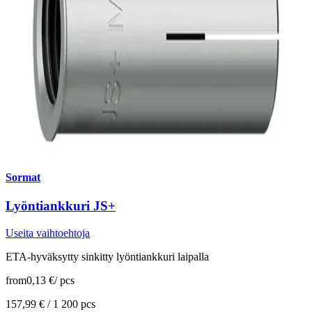
Sormat
Lyöntiankkuri JS+
Useita vaihtoehtoja
ETA-hyväksytty sinkitty lyöntiankkuri laipalla
from
0,13 €
/
pcs
157,99 € /
1 200 pcs