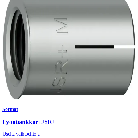
Sormat
Lyöntiankkuri JSR+
Useita vaihtoehtoja