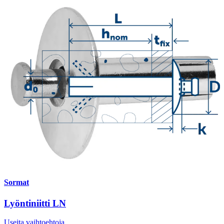
Sormat
Lyöntiniitti LN
Useita vaihtoehtoja