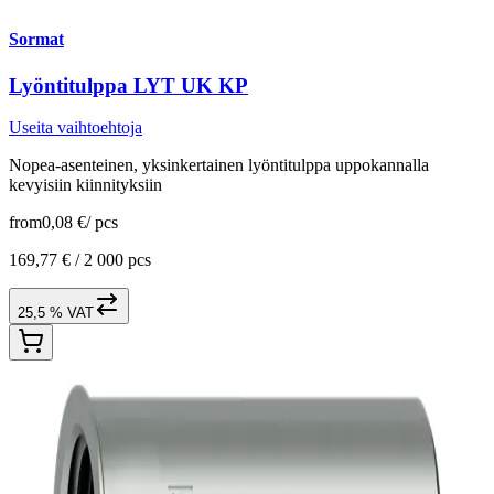
Sormat
Lyöntitulppa LYT UK KP
Useita vaihtoehtoja
Nopea-asenteinen, yksinkertainen lyöntitulppa uppokannalla
kevyisiin kiinnityksiin
from
0,08 €
/
pcs
169,77 € /
2 000 pcs
25,5 % VAT