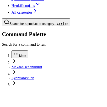
Henkilösuojaus
All categories
Search for a product or category...
Ctrl+
K
Command Palette
Search for a command to run...
More
Mekaaniset ankkurit
Lyöntiankkurit