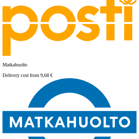
Matkahuolto
Delivery cost from
9,68 €