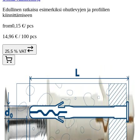
Edullinen ratkaisu esimerkiksi ohutlevyjen ja profiilien
kiinnittämiseen
from
0,15 €
/
pcs
14,96 € /
100 pcs
25,5 % VAT