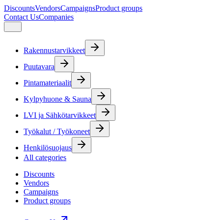
Discounts
Vendors
Campaigns
Product groups
Contact Us
Companies
Rakennustarvikkeet
Puutavara
Pintamateriaalit
Kylpyhuone & Sauna
LVI ja Sähkötarvikkeet
Työkalut / Työkoneet
Henkilösuojaus
All categories
Discounts
Vendors
Campaigns
Product groups