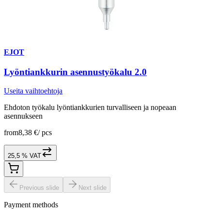
EJOT
Lyöntiankkurin asennustyökalu 2.0
Useita vaihtoehtoja
Ehdoton työkalu lyöntiankkurien turvalliseen ja nopeaan
asennukseen
from
8,38 €
/
pcs
25,5 % VAT
Previous slide
Next slide
Payment methods