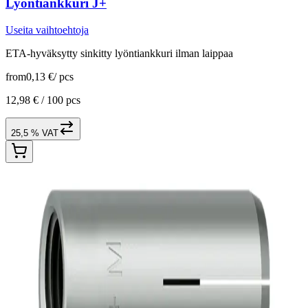
Lyöntiankkuri J+
Useita vaihtoehtoja
ETA-hyväksytty sinkitty lyöntiankkuri ilman laippaa
from
0,13 €
/
pcs
12,98 € /
100 pcs
25,5 % VAT