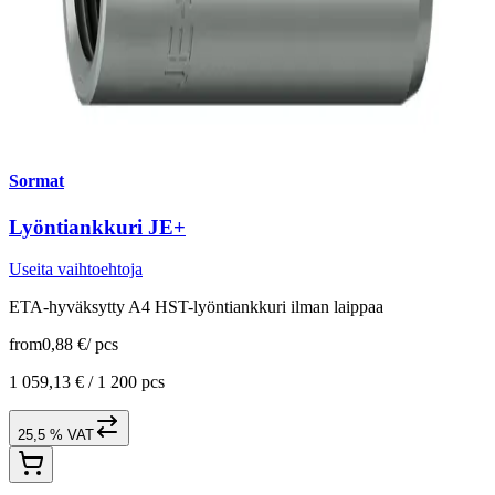
Sormat
Lyöntiankkuri JE+
Useita vaihtoehtoja
ETA-hyväksytty A4 HST-lyöntiankkuri ilman laippaa
from
0,88 €
/
pcs
1 059,13 € /
1 200 pcs
25,5 % VAT