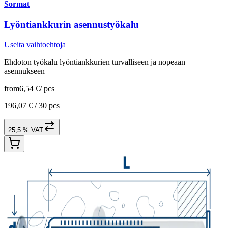
Sormat
Lyöntiankkurin asennustyökalu
Useita vaihtoehtoja
Ehdoton työkalu lyöntiankkurien turvalliseen ja nopeaan
asennukseen
from
6,54 €
/
pcs
196,07 € /
30 pcs
25,5 % VAT