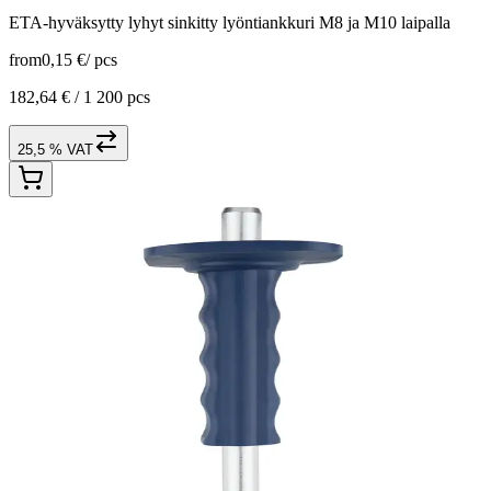
ETA-hyväksytty lyhyt sinkitty lyöntiankkuri M8 ja M10 laipalla
from
0,15 €
/
pcs
182,64 € /
1 200 pcs
25,5 % VAT