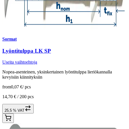
Sormat
Lyöntitulppa LK SP
Useita vaihtoehtoja
Nopea-asenteinen, yksinkertainen lyöntitulppa lieriökannalla
kevyisiin kiinnityksiin
from
0,07 €
/
pcs
14,70 € /
200 pcs
25,5 % VAT