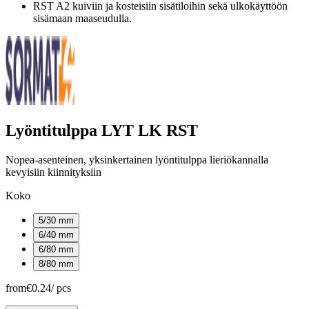
RST A2 kuiviin ja kosteisiin sisätiloihin sekä ulkokäyttöön
sisämaan maaseudulla.
Lyöntitulppa LYT LK RST
Nopea-asenteinen, yksinkertainen lyöntitulppa lieriökannalla
kevyisiin kiinnityksiin
Koko
5/30 mm
6/40 mm
6/80 mm
8/80 mm
from
€0.24
/
pcs