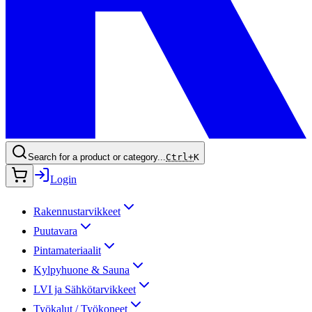
Search for a product or category...
Ctrl+
K
Login
Rakennustarvikkeet
Puutavara
Pintamateriaalit
Kylpyhuone & Sauna
LVI ja Sähkötarvikkeet
Työkalut / Työkoneet