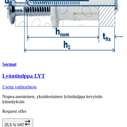
Sormat
Lyöntitulppa LYT
Useita vaihtoehtoja
Nopea-asenteinen, yksinkertainen lyöntitulppa kevyisiin
kiinnityksiin
Request offer
25,5 % VAT