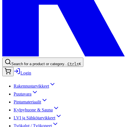
Search for a product or category...
Ctrl+
K
Login
Rakennustarvikkeet
Puutavara
Pintamateriaalit
Kylpyhuone & Sauna
LVI ja Sähkötarvikkeet
Työkalut / Työkoneet