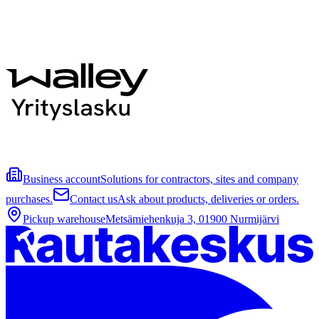
Business account
Solutions for contractors, sites and company
purchases.
Contact us
Ask about products, deliveries or orders.
Pickup warehouse
Metsämiehenkuja 3, 01900 Nurmijärvi