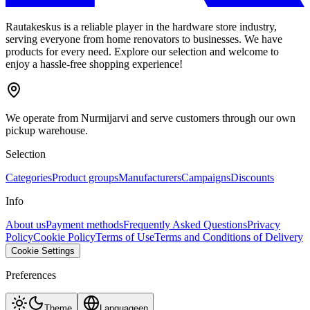
Rautakeskus is a reliable player in the hardware store industry,
serving everyone from home renovators to businesses. We have
products for every need. Explore our selection and welcome to
enjoy a hassle-free shopping experience!
We operate from Nurmijarvi and serve customers through our own
pickup warehouse.
Selection
Categories
Product groups
Manufacturers
Campaigns
Discounts
Info
About us
Payment methods
Frequently Asked Questions
Privacy
Policy
Cookie Policy
Terms of Use
Terms and Conditions of Delivery
Cookie Settings
Preferences
Theme
Language
en