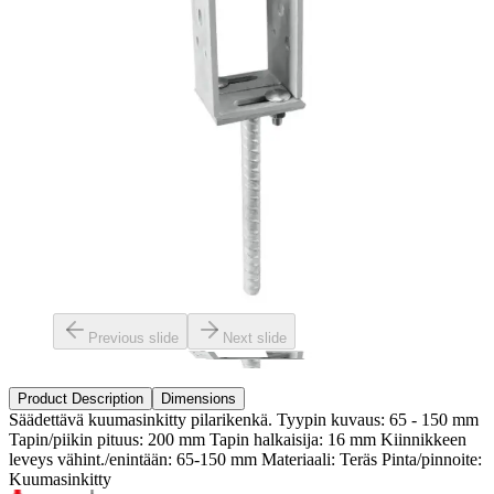
Previous slide
Next slide
Product Description
Dimensions
Säädettävä kuumasinkitty pilarikenkä. Tyypin kuvaus: 65 - 150 mm
Tapin/piikin pituus: 200 mm Tapin halkaisija: 16 mm Kiinnikkeen
leveys vähint./enintään: 65-150 mm Materiaali: Teräs Pinta/pinnoite:
Kuumasinkitty