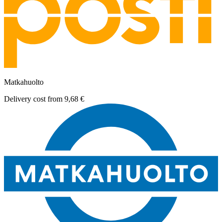
Matkahuolto
Delivery cost from
9,68 €