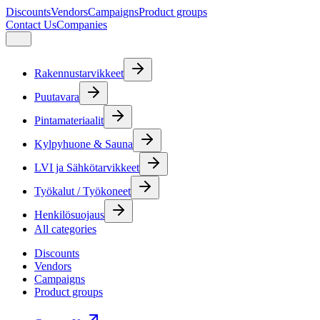
Discounts
Vendors
Campaigns
Product groups
Contact Us
Companies
Rakennustarvikkeet
Puutavara
Pintamateriaalit
Kylpyhuone & Sauna
LVI ja Sähkötarvikkeet
Työkalut / Työkoneet
Henkilösuojaus
All categories
Discounts
Vendors
Campaigns
Product groups