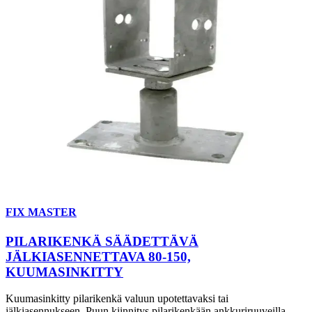
FIX MASTER
PILARIKENKÄ SÄÄDETTÄVÄ
JÄLKIASENNETTAVA 80-150,
KUUMASINKITTY
Kuumasinkitty pilarikenkä valuun upotettavaksi tai
jälkiasennukseen. Puun kiinnitys pilarikenkään ankkuriruuveilla