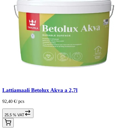
Lattiamaali Betolux Akva a 2,7l
92,40 €
/
pcs
25,5 % VAT