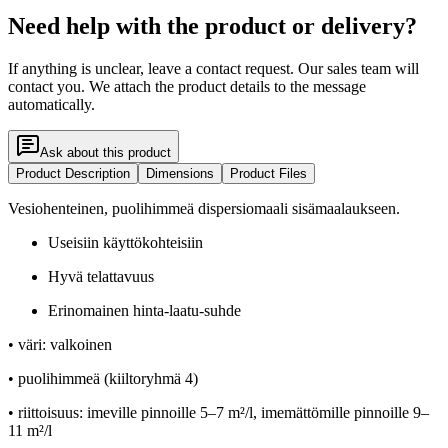
Need help with the product or delivery?
If anything is unclear, leave a contact request. Our sales team will
contact you. We attach the product details to the message
automatically.
Ask about this product
Product Description
Dimensions
Product Files
Vesiohenteinen, puolihimmeä dispersiomaali sisämaalaukseen.
Useisiin käyttökohteisiin
Hyvä telattavuus
Erinomainen hinta-laatu-suhde
• väri: valkoinen
• puolihimmeä (kiiltoryhmä 4)
• riittoisuus: imeville pinnoille 5–7 m²/l, imemättömille pinnoille 9–
11 m²/l