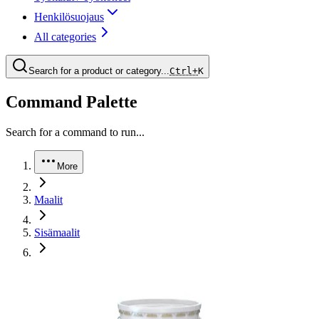
Henkilösuojaus
All categories
Search for a product or category...
Ctrl+
K
Command Palette
Search for a command to run...
More
Maalit
Sisämaalit