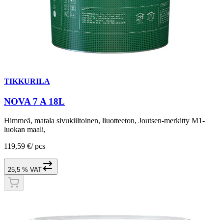
TIKKURILA
NOVA 7 A 18L
Himmeä, matala sivukiiltoinen, liuotteeton, Joutsen-merkitty M1-
luokan maali,
119,59 €
/
pcs
25,5 % VAT