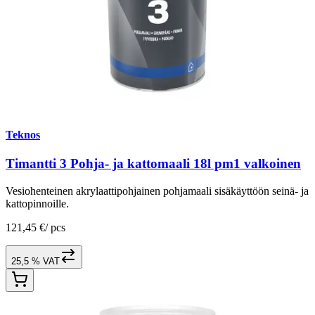
Teknos
Timantti 3 Pohja- ja kattomaali 18l pm1 valkoinen
Vesiohenteinen akrylaattipohjainen pohjamaali sisäkäyttöön seinä- ja
kattopinnoille.
121,45 €
/
pcs
25,5 % VAT