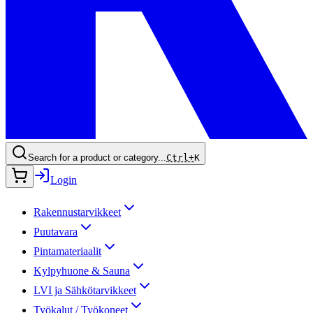
Search for a product or category...
Ctrl+
K
Login
Rakennustarvikkeet
Puutavara
Pintamateriaalit
Kylpyhuone & Sauna
LVI ja Sähkötarvikkeet
Työkalut / Työkoneet