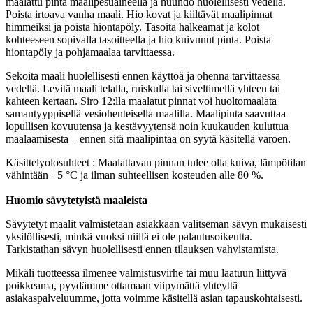
maalattu pinta maalipesuaineella ja huuhdo huolellisesti vedellä.
Poista irtoava vanha maali. Hio kovat ja kiiltävät maalipinnat
himmeiksi ja poista hiontapöly. Tasoita halkeamat ja kolot
kohteeseen sopivalla tasoitteella ja hio kuivunut pinta. Poista
hiontapöly ja pohjamaalaa tarvittaessa.
Sekoita maali huolellisesti ennen käyttöä ja ohenna tarvittaessa
vedellä. Levitä maali telalla, ruiskulla tai siveltimellä yhteen tai
kahteen kertaan. Siro 12:lla maalatut pinnat voi huoltomaalata
samantyyppisellä vesiohenteisella maalilla. Maalipinta saavuttaa
lopullisen kovuutensa ja kestävyytensä noin kuukauden kuluttua
maalaamisesta – ennen sitä maalipintaa on syytä käsitellä varoen.
Käsittelyolosuhteet : Maalattavan pinnan tulee olla kuiva, lämpötilan
vähintään +5 °C ja ilman suhteellisen kosteuden alle 80 %.
Huomio sävytetyistä maaleista
Sävytetyt maalit valmistetaan asiakkaan valitseman sävyn mukaisesti
yksilöllisesti, minkä vuoksi niillä ei ole palautusoikeutta.
Tarkistathan sävyn huolellisesti ennen tilauksen vahvistamista.
Mikäli tuotteessa ilmenee valmistusvirhe tai muu laatuun liittyvä
poikkeama, pyydämme ottamaan viipymättä yhteyttä
asiakaspalveluumme, jotta voimme käsitellä asian tapauskohtaisesti.