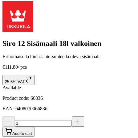
Siro 12 Sisämaali 18l valkoinen
Erinomaisella hinta-laatu-suhteella oleva sisämaali.
€111.80
/
pcs
25.5% VAT
Available
Product code
:
66836
EAN
:
6408070066836
Add to cart