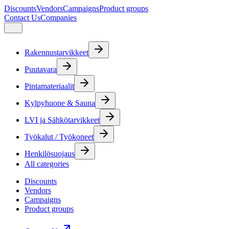
Discounts
Vendors
Campaigns
Product groups
Contact Us
Companies
Rakennustarvikkeet
Puutavara
Pintamateriaalit
Kylpyhuone & Sauna
LVI ja Sähkötarvikkeet
Työkalut / Työkoneet
Henkilösuojaus
All categories
Discounts
Vendors
Campaigns
Product groups