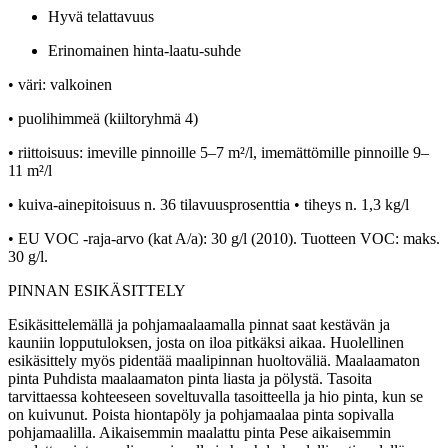
Hyvä telattavuus
Erinomainen hinta-laatu-suhde
• väri: valkoinen
• puolihimmeä (kiiltoryhmä 4)
• riittoisuus: imeville pinnoille 5–7 m²/l, imemättömille pinnoille 9–
11 m²/l
• kuiva-ainepitoisuus n. 36 tilavuusprosenttia • tiheys n. 1,3 kg/l
• EU VOC -raja-arvo (kat A/a): 30 g/l (2010). Tuotteen VOC: maks.
30 g/l.
PINNAN ESIKÄSITTELY
Esikäsittelemällä ja pohjamaalaamalla pinnat saat kestävän ja
kauniin lopputuloksen, josta on iloa pitkäksi aikaa. Huolellinen
esikäsittely myös pidentää maalipinnan huoltoväliä. Maalaamaton
pinta Puhdista maalaamaton pinta liasta ja pölystä. Tasoita
tarvittaessa kohteeseen soveltuvalla tasoitteella ja hio pinta, kun se
on kuivunut. Poista hiontapöly ja pohjamaalaa pinta sopivalla
pohjamaalilla. Aikaisemmin maalattu pinta Pese aikaisemmin