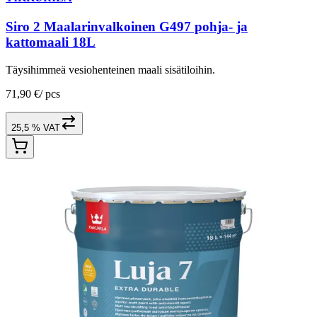
Siro 2 Maalarinvalkoinen G497 pohja- ja
kattomaali 18L
Täysihimmeä vesiohenteinen maali sisätiloihin.
71,90 €
/
pcs
25,5 % VAT