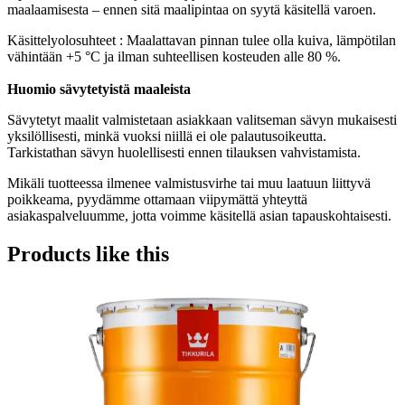
maalaamisesta – ennen sitä maalipintaa on syytä käsitellä varoen.
Käsittelyolosuhteet : Maalattavan pinnan tulee olla kuiva, lämpötilan
vähintään +5 °C ja ilman suhteellisen kosteuden alle 80 %.
Huomio sävytetyistä maaleista
Sävytetyt maalit valmistetaan asiakkaan valitseman sävyn mukaisesti
yksilöllisesti, minkä vuoksi niillä ei ole palautusoikeutta.
Tarkistathan sävyn huolellisesti ennen tilauksen vahvistamista.
Mikäli tuotteessa ilmenee valmistusvirhe tai muu laatuun liittyvä
poikkeama, pyydämme ottamaan viipymättä yhteyttä
asiakaspalveluumme, jotta voimme käsitellä asian tapauskohtaisesti.
Products like this