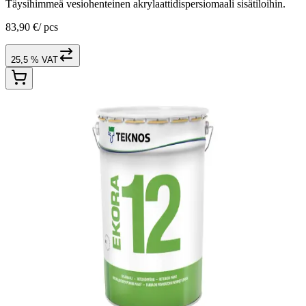
Täysihimmeä vesiohenteinen akrylaattidispersiomaali sisätiloihin.
83,90 €
/
pcs
25,5 % VAT