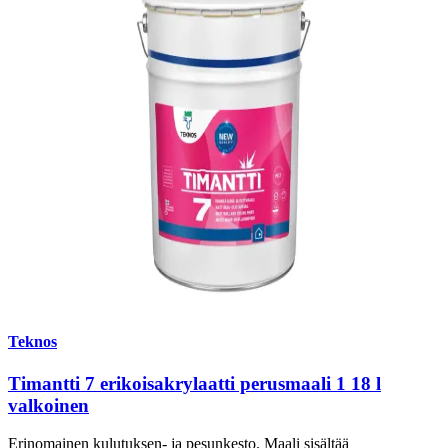
Teknos
Timantti 7 erikoisakrylaatti perusmaali 1 18 l
valkoinen
Erinomainen kulutuksen- ja pesunkesto. Maali sisältää