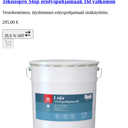
Teknospro Stop eristyspohjamaali 16l valkoinen
Vesiohenteinen, täyshimmeä erityspohjamaali sisäkäyttöön.
295,00 €
25,5 % VAT