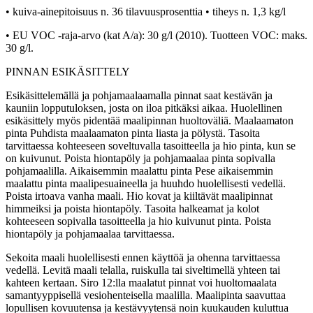
• kuiva-ainepitoisuus n. 36 tilavuusprosenttia • tiheys n. 1,3 kg/l
• EU VOC -raja-arvo (kat A/a): 30 g/l (2010). Tuotteen VOC: maks.
30 g/l.
PINNAN ESIKÄSITTELY
Esikäsittelemällä ja pohjamaalaamalla pinnat saat kestävän ja
kauniin lopputuloksen, josta on iloa pitkäksi aikaa. Huolellinen
esikäsittely myös pidentää maalipinnan huoltoväliä. Maalaamaton
pinta Puhdista maalaamaton pinta liasta ja pölystä. Tasoita
tarvittaessa kohteeseen soveltuvalla tasoitteella ja hio pinta, kun se
on kuivunut. Poista hiontapöly ja pohjamaalaa pinta sopivalla
pohjamaalilla. Aikaisemmin maalattu pinta Pese aikaisemmin
maalattu pinta maalipesuaineella ja huuhdo huolellisesti vedellä.
Poista irtoava vanha maali. Hio kovat ja kiiltävät maalipinnat
himmeiksi ja poista hiontapöly. Tasoita halkeamat ja kolot
kohteeseen sopivalla tasoitteella ja hio kuivunut pinta. Poista
hiontapöly ja pohjamaalaa tarvittaessa.
Sekoita maali huolellisesti ennen käyttöä ja ohenna tarvittaessa
vedellä. Levitä maali telalla, ruiskulla tai siveltimellä yhteen tai
kahteen kertaan. Siro 12:lla maalatut pinnat voi huoltomaalata
samantyyppisellä vesiohenteisella maalilla. Maalipinta saavuttaa
lopullisen kovuutensa ja kestävyytensä noin kuukauden kuluttua