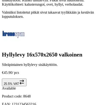
sisäkäyttöön. Runko lastulevyä. Pitkät sivut nauhoitettu.
Käyttökohteet: kalusterungot, ovet, hyllyt, verholaudat.
Valmiiksi listoitetut pitkät sivut takaavat tyylikkään ja kestävän
lopputuloksen.
Hyllylevy 16x570x2650 valkoinen
Sileäpintainen hyllylevy sisäkäyttöön.
€45.90
/
pcs
25.5% VAT
Available
Product code
:
8648
EAN
:
1231234563216