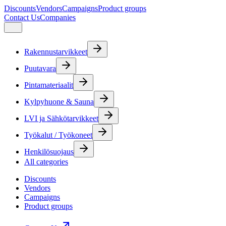
Discounts
Vendors
Campaigns
Product groups
Contact Us
Companies
Rakennustarvikkeet
Puutavara
Pintamateriaalit
Kylpyhuone & Sauna
LVI ja Sähkötarvikkeet
Työkalut / Työkoneet
Henkilösuojaus
All categories
Discounts
Vendors
Campaigns
Product groups