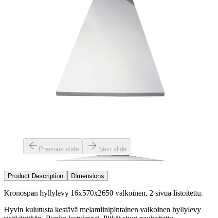
Previous slide
Next slide
Product Description
Dimensions
Kronospan hyllylevy 16x570x2650 valkoinen, 2 sivua listoitettu.
Hyvin kulutusta kestävä melamiinipintainen valkoinen hyllylevy