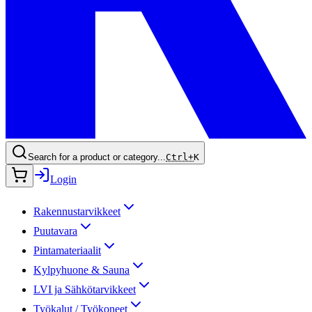
Search for a product or category...
Ctrl+
K
Login
Rakennustarvikkeet
Puutavara
Pintamateriaalit
Kylpyhuone & Sauna
LVI ja Sähkötarvikkeet
Työkalut / Työkoneet