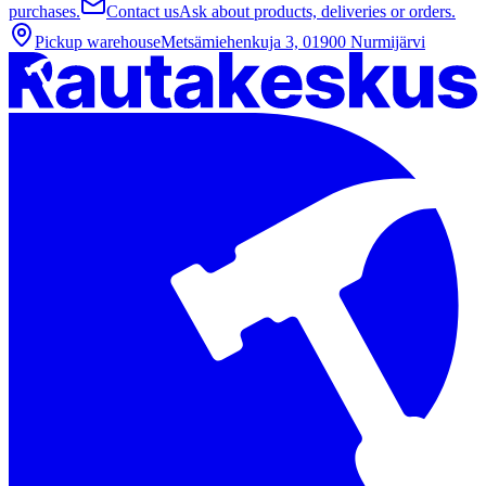
purchases.
Contact us
Ask about products, deliveries or orders.
Pickup warehouse
Metsämiehenkuja 3, 01900 Nurmijärvi