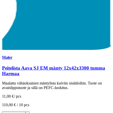
Maler
Peitelista Aava SJ EM mänty 12x42x3300 tumma
Harmaa
Maalattu vähäoksainen mäntylista kuiviin sisätiloihin. Tuote on
avainlipputuote ja sillä on PEFC-luokitus.
11,00 €
/
pcs
110,00 € /
10 pcs