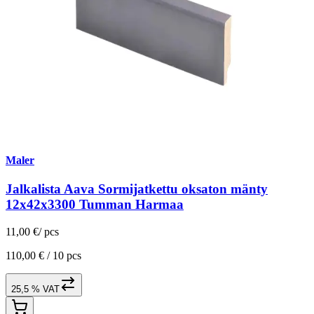
Maler
Jalkalista Aava Sormijatkettu oksaton mänty
12x42x3300 Tumman Harmaa
11,00 €
/
pcs
110,00 € /
10 pcs
25,5 % VAT