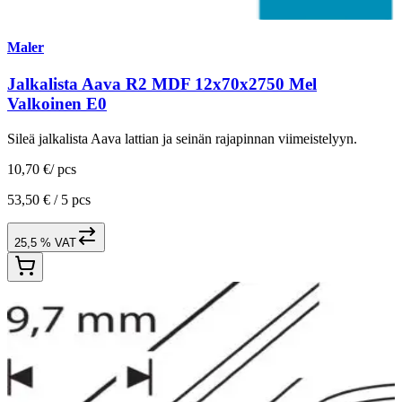
Maler
Jalkalista Aava R2 MDF 12x70x2750 Mel
Valkoinen E0
Sileä jalkalista Aava lattian ja seinän rajapinnan viimeistelyyn.
10,70 €
/
pcs
53,50 € /
5 pcs
25,5 % VAT