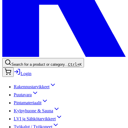
Search for a product or category...
Ctrl+
K
Login
Rakennustarvikkeet
Puutavara
Pintamateriaalit
Kylpyhuone & Sauna
LVI ja Sähkötarvikkeet
Työkalut / Työkoneet