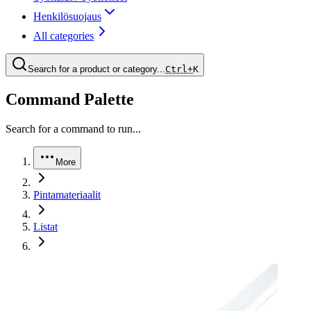
Henkilösuojaus
All categories
Search for a product or category...
Ctrl+
K
Command Palette
Search for a command to run...
More
Pintamateriaalit
Listat