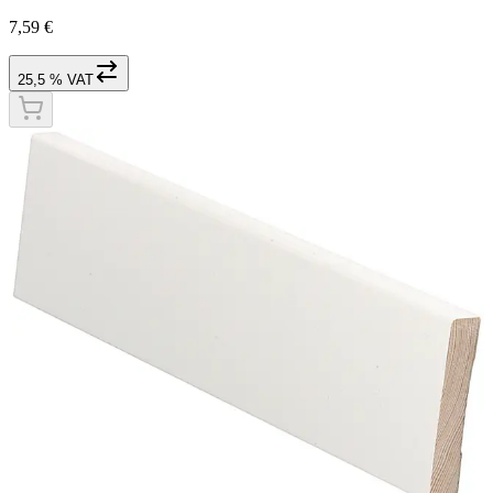
7,59 €
25,5 % VAT