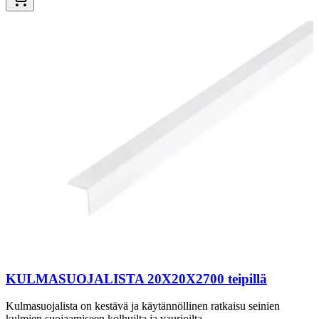
KULMASUOJALISTA 20X20X2700 teipillä
Kulmasuojalista on kestävä ja käytännöllinen ratkaisu seinien
kulmien suojaamiseen kolhuilta ja vaurioilta.