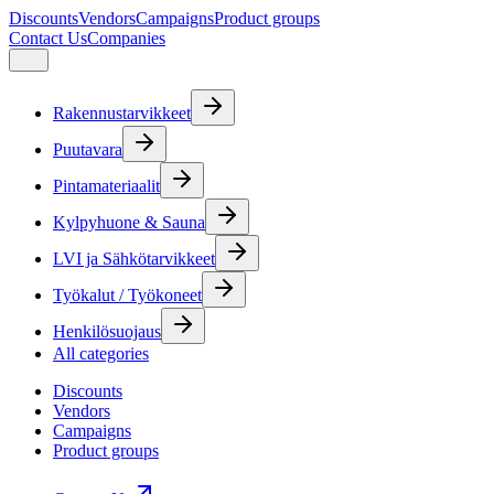
Discounts
Vendors
Campaigns
Product groups
Contact Us
Companies
Rakennustarvikkeet
Puutavara
Pintamateriaalit
Kylpyhuone & Sauna
LVI ja Sähkötarvikkeet
Työkalut / Työkoneet
Henkilösuojaus
All categories
Discounts
Vendors
Campaigns
Product groups