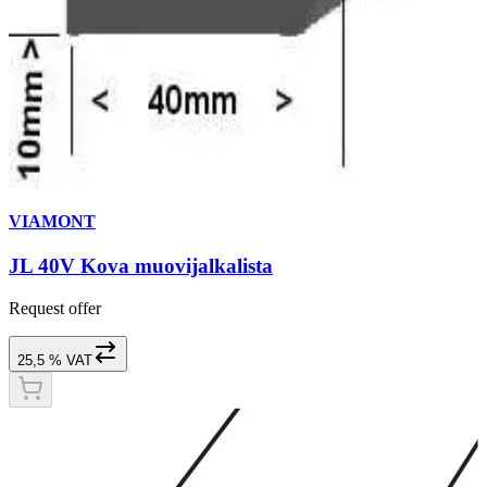
VIAMONT
JL 40V Kova muovijalkalista
Request offer
25,5 % VAT