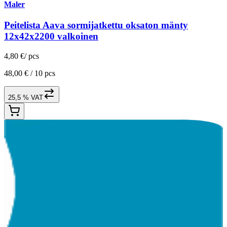
Maler
Peitelista Aava sormijatkettu oksaton mänty
12x42x2200 valkoinen
4,80 €
/
pcs
48,00 € /
10 pcs
25,5 % VAT