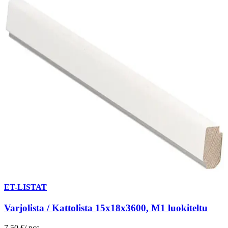
ET-LISTAT
Varjolista / Kattolista 15x18x3600, M1 luokiteltu
7,50 €
/
pcs