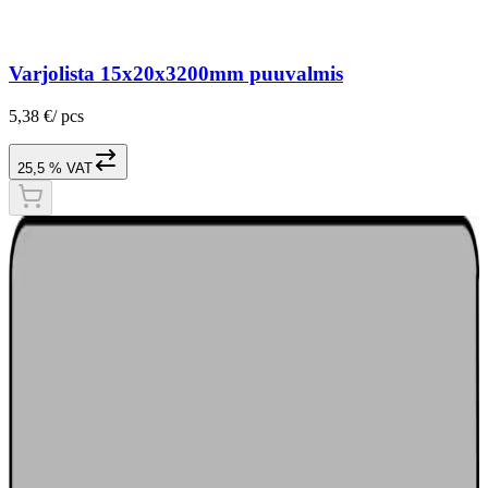
Varjolista 15x20x3200mm puuvalmis
5,38 €
/
pcs
25,5 % VAT