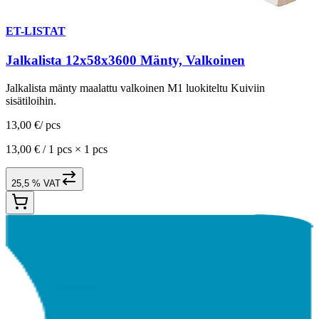
ET-LISTAT
Jalkalista 12x58x3600 Mänty, Valkoinen
Jalkalista mänty maalattu valkoinen M1 luokiteltu Kuiviin
sisätiloihin.
13,00 €
/
pcs
13,00 € /
1 pcs
×
1 pcs
25,5 % VAT