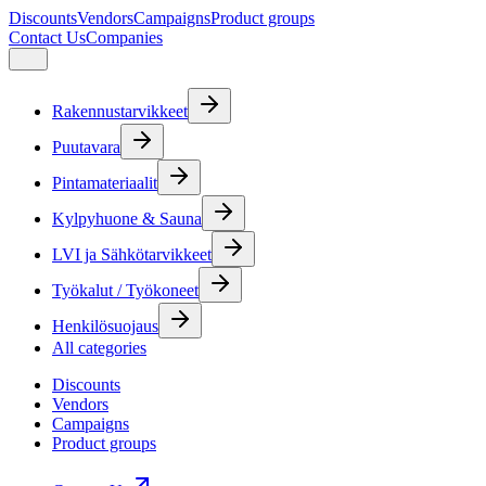
Discounts
Vendors
Campaigns
Product groups
Contact Us
Companies
Rakennustarvikkeet
Puutavara
Pintamateriaalit
Kylpyhuone & Sauna
LVI ja Sähkötarvikkeet
Työkalut / Työkoneet
Henkilösuojaus
All categories
Discounts
Vendors
Campaigns
Product groups