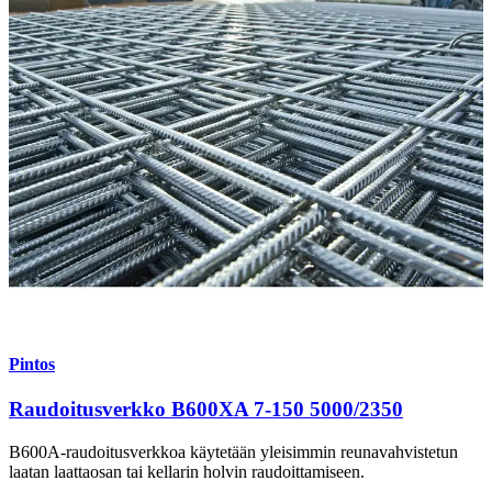
Pintos
Raudoitusverkko B600XA 7-150 5000/2350
B600A-raudoitusverkkoa käytetään yleisimmin reunavahvistetun
laatan laattaosan tai kellarin holvin raudoittamiseen.