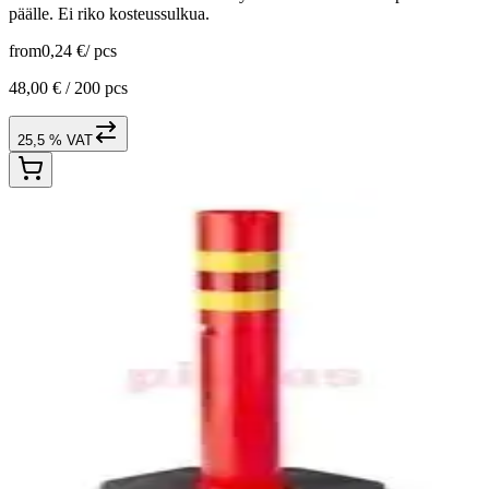
päälle. Ei riko kosteussulkua.
from
0,24 €
/
pcs
48,00 € /
200 pcs
25,5 % VAT