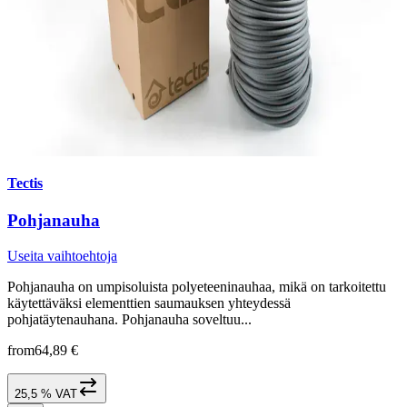
Tectis
Pohjanauha
Useita vaihtoehtoja
Pohjanauha on umpisoluista polyeteeninauhaa, mikä on tarkoitettu
käytettäväksi elementtien saumauksen yhteydessä
pohjatäytenauhana. Pohjanauha soveltuu...
from
64,89 €
25,5 % VAT