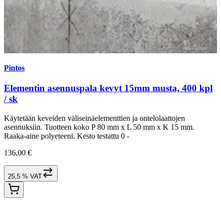
Pintos
Elementin asennuspala kevyt 15mm musta, 400 kpl
/ sk
Käytetään keveiden väliseinäelementtien ja ontelolaattojen
asennuksiin. Tuotteen koko P 80 mm x L 50 mm x K 15 mm.
Raaka-aine polyeteeni. Kesto testattu 0 -
136,00 €
25,5 % VAT