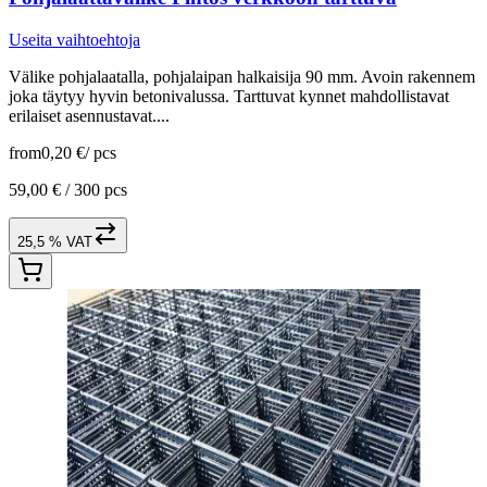
Useita vaihtoehtoja
Välike pohjalaatalla, pohjalaipan halkaisija 90 mm. Avoin rakennem
joka täytyy hyvin betonivalussa. Tarttuvat kynnet mahdollistavat
erilaiset asennustavat....
from
0,20 €
/
pcs
59,00 € /
300 pcs
25,5 % VAT