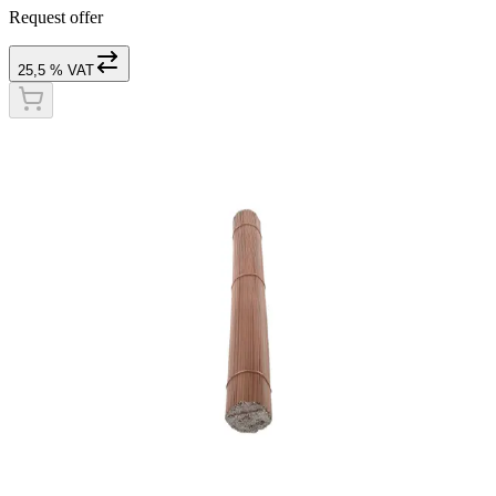
Request offer
25,5 % VAT