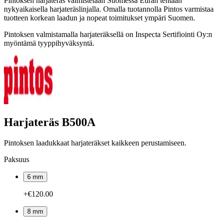
Pintoksen harjateräs valmistetaan Suomessa Euran tehtaan
nykyaikaisella harjateräslinjalla. Omalla tuotannolla Pintos varmistaa
tuotteen korkean laadun ja nopeat toimitukset ympäri Suomen.
Pintoksen valmistamalla harjateräksellä on Inspecta Sertifiointi Oy:n
myöntämä tyyppihyväksyntä.
Harjateräs B500A
Pintoksen laadukkaat harjateräkset kaikkeen perustamiseen.
Paksuus
6 mm
+€120.00
8 mm