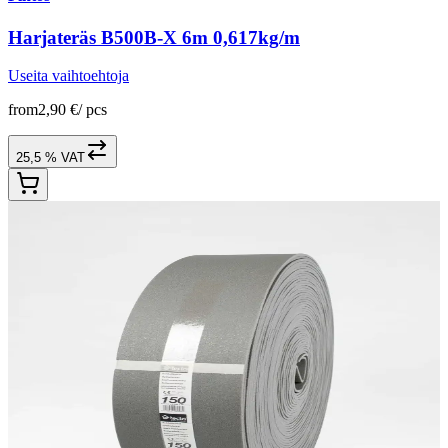
Harjateräs B500B-X 6m 0,617kg/m
Useita vaihtoehtoja
from
2,90 €
/
pcs
25,5 % VAT