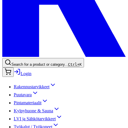
Search for a product or category...
Ctrl+
K
Login
Rakennustarvikkeet
Puutavara
Pintamateriaalit
Kylpyhuone & Sauna
LVI ja Sähkötarvikkeet
Työkalut / Työkoneet