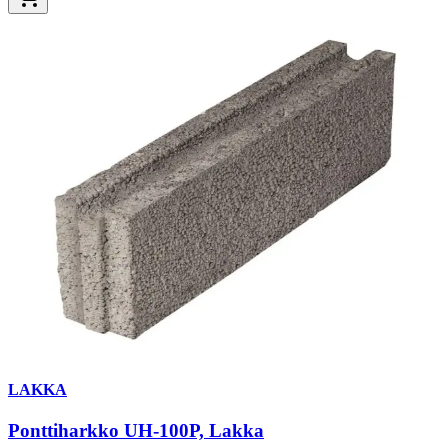
LAKKA
Ponttiharkko UH-100P, Lakka