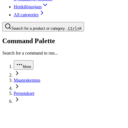
Henkilösuojaus
All categories
Search for a product or category...
Ctrl+
K
Command Palette
Search for a command to run...
More
Maanrakennus
Perustukset