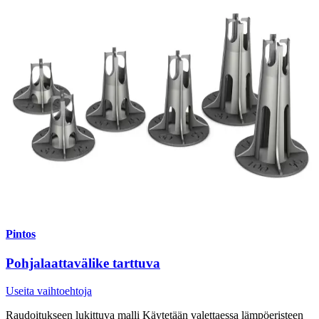
Pintos
Pohjalaattavälike tarttuva
Useita vaihtoehtoja
Raudoitukseen lukittuva malli Käytetään valettaessa lämpöeristeen