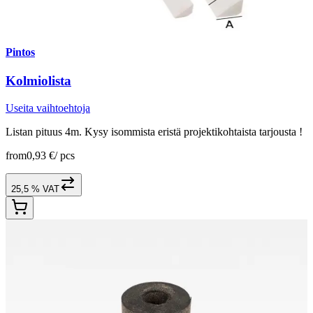
Pintos
Kolmiolista
Useita vaihtoehtoja
Listan pituus 4m. Kysy isommista eristä projektikohtaista tarjousta !
from
0,93 €
/
pcs
25,5 % VAT