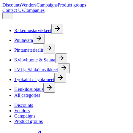
Discounts
Vendors
Campaigns
Product groups
Contact Us
Companies
Rakennustarvikkeet
Puutavara
Pintamateriaalit
Kylpyhuone & Sauna
LVI ja Sähkötarvikkeet
Työkalut / Työkoneet
Henkilösuojaus
All categories
Discounts
Vendors
Campaigns
Product groups