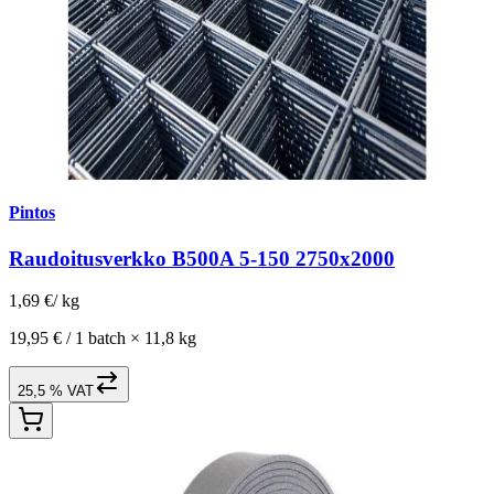
Pintos
Raudoitusverkko B500A 5-150 2750x2000
1,69 €
/
kg
19,95 € /
1 batch
×
11,8 kg
25,5 % VAT