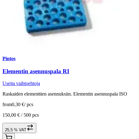
Pintos
Elementin asennuspala RI
Useita vaihtoehtoja
Raskaiden elementtien asennuksiin. Elementin asennuspala ISO
from
0,30 €
/
pcs
150,00 € /
500 pcs
25,5 % VAT