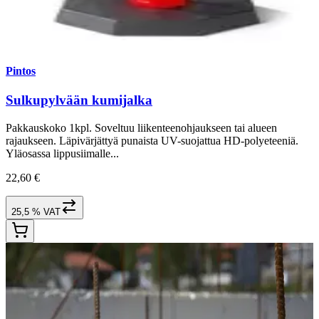
Pintos
Sulkupylvään kumijalka
Pakkauskoko 1kpl. Soveltuu liikenteenohjaukseen tai alueen
rajaukseen. Läpivärjättyä punaista UV-suojattua HD-polyeteeniä.
Yläosassa lippusiimalle...
22,60 €
25,5 % VAT