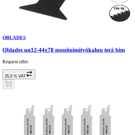
QBLADES
Qblades un12-44x78 monitoimityökalun terä bim
Request offer
25,5 % VAT