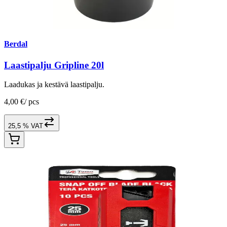
Berdal
Laastipalju Gripline 20l
Laadukas ja kestävä laastipalju.
4,00 €
/
pcs
25,5 % VAT