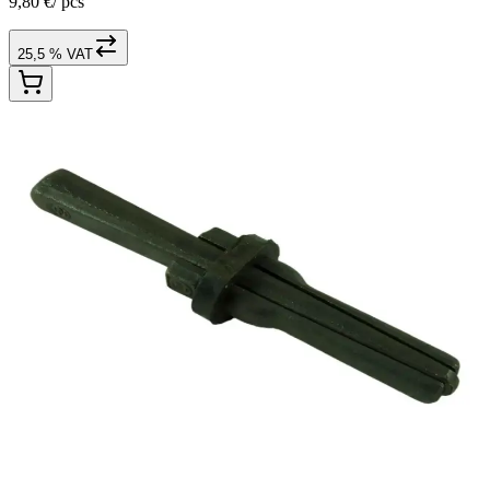
9,80 €
/
pcs
25,5 % VAT