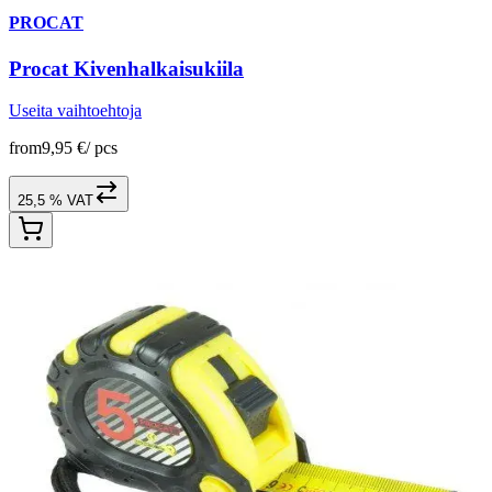
PROCAT
Procat Kivenhalkaisukiila
Useita vaihtoehtoja
from
9,95 €
/
pcs
25,5 % VAT