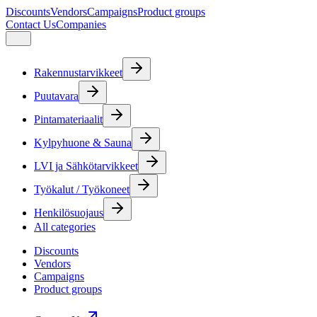
Discounts
Vendors
Campaigns
Product groups
Contact Us
Companies
Rakennustarvikkeet
Puutavara
Pintamateriaalit
Kylpyhuone & Sauna
LVI ja Sähkötarvikkeet
Työkalut / Työkoneet
Henkilösuojaus
All categories
Discounts
Vendors
Campaigns
Product groups