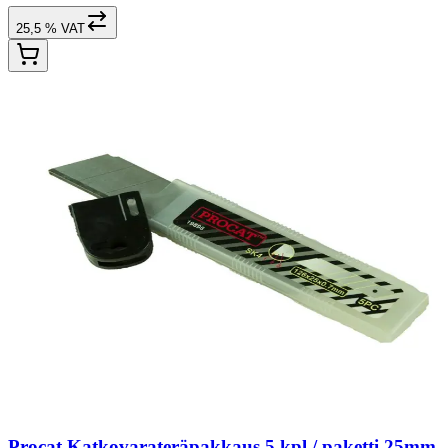
25,5 % VAT
Procat Katkovarateräpakkaus 5 kpl / paketti 25mm