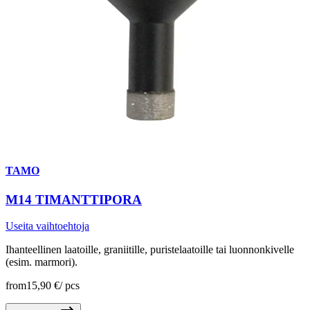
TAMO
M14 TIMANTTIPORA
Useita vaihtoehtoja
Ihanteellinen laatoille, graniitille, puristelaatoille tai luonnonkivelle
(esim. marmori).
from
15,90 €
/
pcs