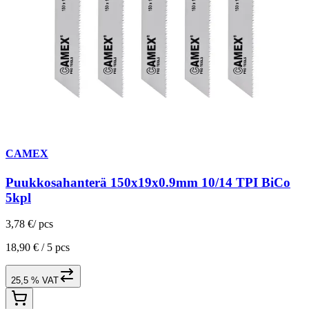
CAMEX
Puukkosahanterä 150x19x0.9mm 10/14 TPI BiCo
5kpl
3,78 €
/
pcs
18,90 € /
5 pcs
25,5 % VAT