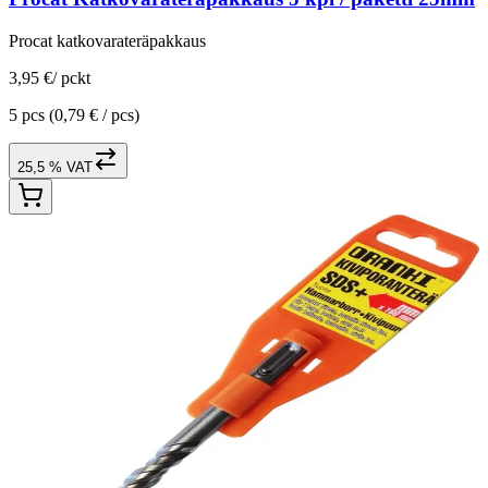
Procat katkovarateräpakkaus
3,95 €
/
pckt
5 pcs
(0,79 € / pcs)
25,5 % VAT