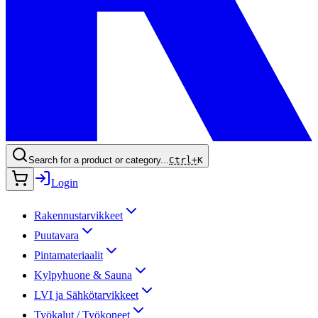
Search for a product or category...
Ctrl+
K
Login
Rakennustarvikkeet
Puutavara
Pintamateriaalit
Kylpyhuone & Sauna
LVI ja Sähkötarvikkeet
Työkalut / Työkoneet