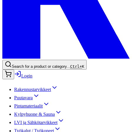
Search for a product or category...
Ctrl+
K
Login
Rakennustarvikkeet
Puutavara
Pintamateriaalit
Kylpyhuone & Sauna
LVI ja Sähkötarvikkeet
Työkalut / Työkoneet