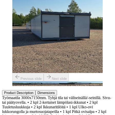
Previous slide
Next slide
Product Description
Dimensions
Työmaatila 3000x7150mm. Tyhjä tila tai väliseinällä/-seinillä. Sivu-
tai päätyovella. • 2 kpl 2-kertaiset lämpölasi-ikkunat • 2 kpl
Tuuletusluukkuja • 2 kpl Ikkunaritilöitä • 1 kpl Ulko-ovi
lukkorungolla ja murtosuojatapeilla • 1 kpl Pitkä ovisalpa • 2 kpl