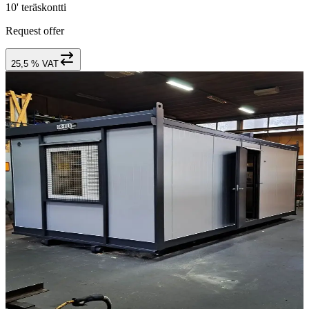
10' teräskontti
Request offer
25,5 % VAT