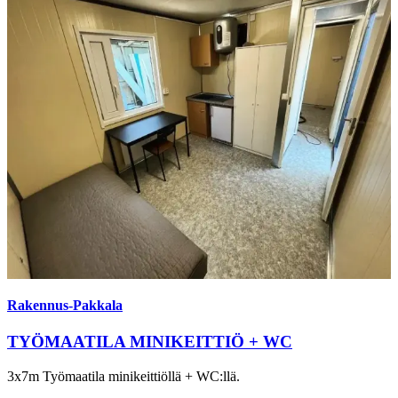
Rakennus-Pakkala
TYÖMAATILA MINIKEITTIÖ + WC
3x7m Työmaatila minikeittiöllä + WC:llä.