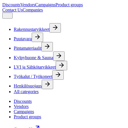
Discounts
Vendors
Campaigns
Product groups
Contact Us
Companies
Rakennustarvikkeet
Puutavara
Pintamateriaalit
Kylpyhuone & Sauna
LVI ja Sähkötarvikkeet
Työkalut / Työkoneet
Henkilösuojaus
All categories
Discounts
Vendors
Campaigns
Product groups