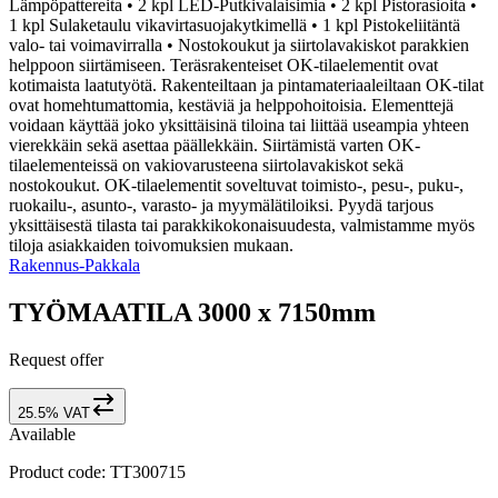
Lämpöpattereita • 2 kpl LED-Putkivalaisimia • 2 kpl Pistorasioita •
1 kpl Sulaketaulu vikavirtasuojakytkimellä • 1 kpl Pistokeliitäntä
valo- tai voimavirralla • Nostokoukut ja siirtolavakiskot parakkien
helppoon siirtämiseen. Teräsrakenteiset OK-tilaelementit ovat
kotimaista laatutyötä. Rakenteiltaan ja pintamateriaaleiltaan OK-tilat
ovat homehtumattomia, kestäviä ja helppohoitoisia. Elementtejä
voidaan käyttää joko yksittäisinä tiloina tai liittää useampia yhteen
vierekkäin sekä asettaa päällekkäin. Siirtämistä varten OK-
tilaelementeissä on vakiovarusteena siirtolavakiskot sekä
nostokoukut. OK-tilaelementit soveltuvat toimisto-, pesu-, puku-,
ruokailu-, asunto-, varasto- ja myymälätiloiksi. Pyydä tarjous
yksittäisestä tilasta tai parakkikokonaisuudesta, valmistamme myös
tiloja asiakkaiden toivomuksien mukaan.
Rakennus-Pakkala
TYÖMAATILA 3000 x 7150mm
Request offer
25.5% VAT
Available
Product code
:
TT300715