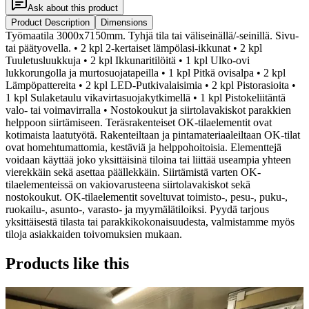
Ask about this product
Product Description
Dimensions
Työmaatila 3000x7150mm. Tyhjä tila tai väliseinällä/-seinillä. Sivu-
tai päätyovella. • 2 kpl 2-kertaiset lämpölasi-ikkunat • 2 kpl
Tuuletusluukkuja • 2 kpl Ikkunaritilöitä • 1 kpl Ulko-ovi
lukkorungolla ja murtosuojatapeilla • 1 kpl Pitkä ovisalpa • 2 kpl
Lämpöpattereita • 2 kpl LED-Putkivalaisimia • 2 kpl Pistorasioita •
1 kpl Sulaketaulu vikavirtasuojakytkimellä • 1 kpl Pistokeliitäntä
valo- tai voimavirralla • Nostokoukut ja siirtolavakiskot parakkien
helppoon siirtämiseen. Teräsrakenteiset OK-tilaelementit ovat
kotimaista laatutyötä. Rakenteiltaan ja pintamateriaaleiltaan OK-tilat
ovat homehtumattomia, kestäviä ja helppohoitoisia. Elementtejä
voidaan käyttää joko yksittäisinä tiloina tai liittää useampia yhteen
vierekkäin sekä asettaa päällekkäin. Siirtämistä varten OK-
tilaelementeissä on vakiovarusteena siirtolavakiskot sekä
nostokoukut. OK-tilaelementit soveltuvat toimisto-, pesu-, puku-,
ruokailu-, asunto-, varasto- ja myymälätiloiksi. Pyydä tarjous
yksittäisestä tilasta tai parakkikokonaisuudesta, valmistamme myös
tiloja asiakkaiden toivomuksien mukaan.
Products like this