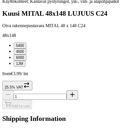
Käyttökohteet: Kantavat pystyrungot, ylä-, väli- ja alapohjapalkit
Kuusi MITAL 48x148 LUJUUS C24
Oiva rakennepuutavara MITAL 48 x 148 C24
48x148
5400
4500
6000
1JM
from
€3.99
/
lm
25.5% VAT
Add to cart
Shipping Information