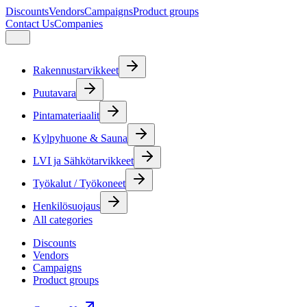
Discounts
Vendors
Campaigns
Product groups
Contact Us
Companies
Rakennustarvikkeet
Puutavara
Pintamateriaalit
Kylpyhuone & Sauna
LVI ja Sähkötarvikkeet
Työkalut / Työkoneet
Henkilösuojaus
All categories
Discounts
Vendors
Campaigns
Product groups