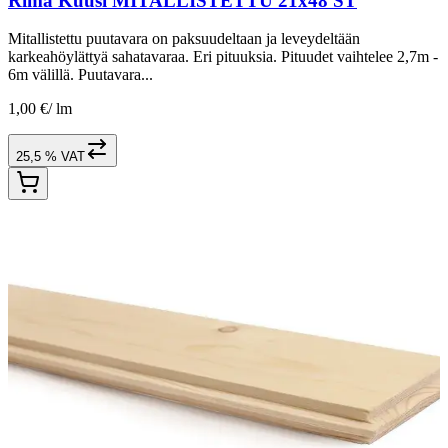
Rima Kuusi MITALLISTETTU 21x48 ST
Mitallistettu puutavara on paksuudeltaan ja leveydeltään
karkeahöylättyä sahatavaraa. Eri pituuksia. Pituudet vaihtelee 2,7m -
6m välillä. Puutavara...
1,00 €
/
lm
25,5 % VAT