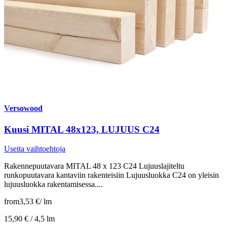
Versowood
Kuusi MITAL 48x123, LUJUUS C24
Useita vaihtoehtoja
Rakennepuutavara MITAL 48 x 123 C24 Lujuuslajiteltu
runkopuutavara kantaviin rakenteisiin Lujuusluokka C24 on yleisin
lujuusluokka rakentamisessa....
from
3,53 €
/
lm
15,90 € /
4,5 lm