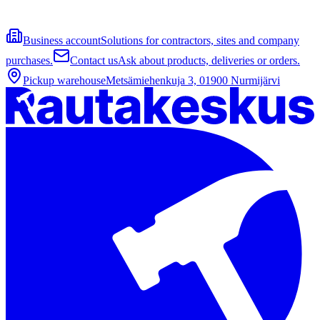
Business account
Solutions for contractors, sites and company
purchases.
Contact us
Ask about products, deliveries or orders.
Pickup warehouse
Metsämiehenkuja 3, 01900 Nurmijärvi