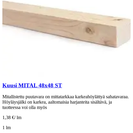
Kuusi MITAL 48x48 ST
Mitallistettu puutavara on mittatarkkaa karkeahöylättyä sahatavaraa.
Höyläysjälki on karkea, aaltomaisia harjanteita sisältävä, ja
tuotteessa voi olla myös
1,38 €
/
lm
1 lm