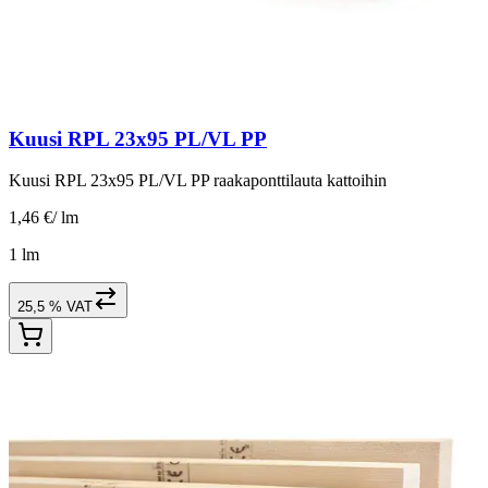
Kuusi RPL 23x95 PL/VL PP
Kuusi RPL 23x95 PL/VL PP raakaponttilauta kattoihin
1,46 €
/
lm
1 lm
25,5 % VAT