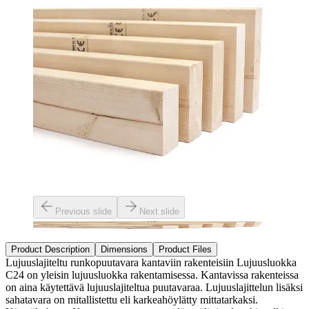
Previous slide
Next slide
Product Description
Dimensions
Product Files
Lujuuslajiteltu runkopuutavara kantaviin rakenteisiin Lujuusluokka
C24 on yleisin lujuusluokka rakentamisessa. Kantavissa rakenteissa
on aina käytettävä lujuuslajiteltua puutavaraa. Lujuuslajittelun lisäksi
sahatavara on mitallistettu eli karkeahöylätty mittatarkaksi.