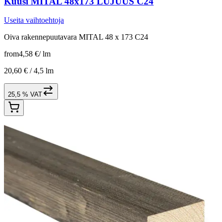
Kuusi MITAL 48x173 LUJUUS C24
Useita vaihtoehtoja
Oiva rakennepuutavara MITAL 48 x 173 C24
from
4,58 €
/
lm
20,60 € /
4,5 lm
25,5 % VAT