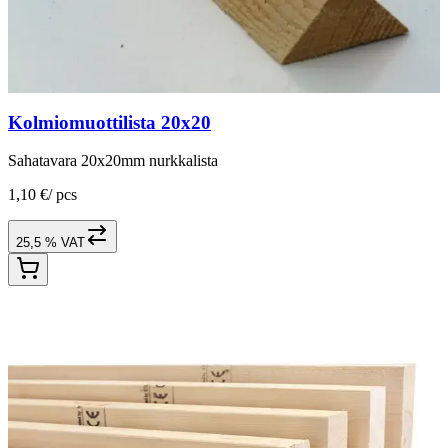
Kolmiomuottilista 20x20
Sahatavara 20x20mm nurkkalista
1,10 €
/
pcs
25,5 % VAT