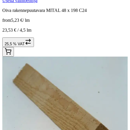
Useita vaihtoehtoja
Oiva rakennepuutavara MITAL 48 x 198 C24
from
5,23 €
/
lm
23,53 € /
4,5 lm
25,5 % VAT