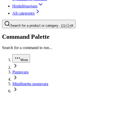
Henkilösuojaus
All categories
Search for a product or category...
Ctrl+
K
Command Palette
Search for a command to run...
More
Puutavara
Mitallistettu puutavara