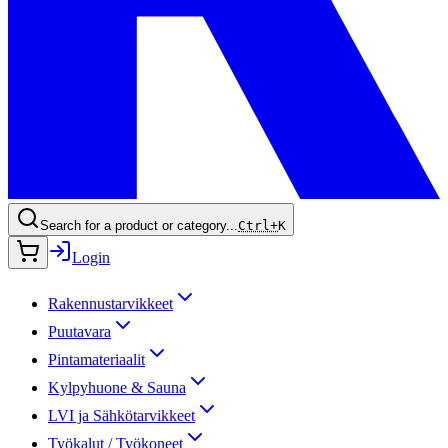
Search for a product or category...
Ctrl+
K
Login
Rakennustarvikkeet
Puutavara
Pintamateriaalit
Kylpyhuone & Sauna
LVI ja Sähkötarvikkeet
Työkalut / Työkoneet