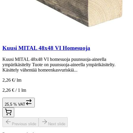
Kuusi MITAL 48x48 VI Homesuoja
Kuusi MITAL 48x48 VI homesuoja puunsuoja-aineella
ympärikäsitelty Tuote on puunsuoja-aineella ympärikäsitelty.
Käsittely vähentää homeenkasvuriskiä...
2,26 €
/
lm
2,26 € /
1 lm
25,5 % VAT
Previous slide
Next slide