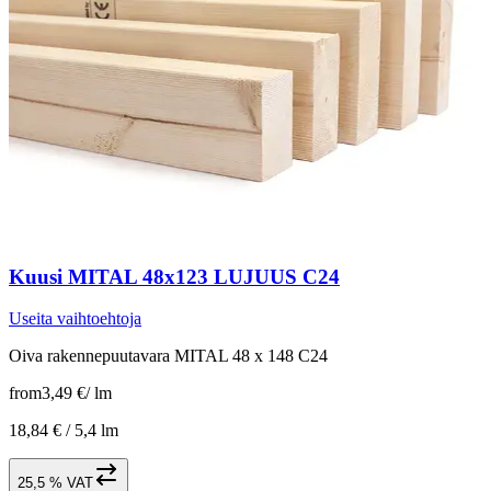
Kuusi MITAL 48x123 LUJUUS C24
Useita vaihtoehtoja
Oiva rakennepuutavara MITAL 48 x 148 C24
from
3,49 €
/
lm
18,84 € /
5,4 lm
25,5 % VAT