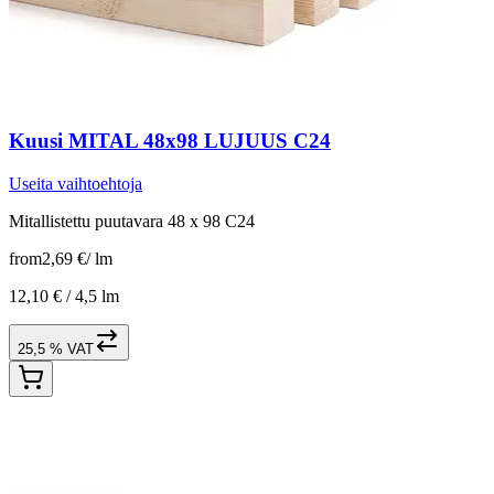
Kuusi MITAL 48x98 LUJUUS C24
Useita vaihtoehtoja
Mitallistettu puutavara 48 x 98 C24
from
2,69 €
/
lm
12,10 € /
4,5 lm
25,5 % VAT