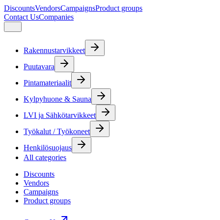
Discounts
Vendors
Campaigns
Product groups
Contact Us
Companies
Rakennustarvikkeet
Puutavara
Pintamateriaalit
Kylpyhuone & Sauna
LVI ja Sähkötarvikkeet
Työkalut / Työkoneet
Henkilösuojaus
All categories
Discounts
Vendors
Campaigns
Product groups