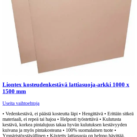
Liontex kosteudenkestävä lattiasuoja-arkki 1000 x
1500 mm
Useita vaihtoehtoja
• Vedenkestävä, ei päästä kosteutta läpi • Hengittävä • Erittäin sitkeä
materiaali, ei repeä tai hajoa • Helposti työstettävä • Kulutusta
kestävä, korkea pintalujuus takaa hyvän kulutuksen kestävyyden
kuivana ja myös pintakosteana • 100% suomalainen tuote •
Ympäristöystävällinen • Käytetty lattiasuoja on helppo hävittää,