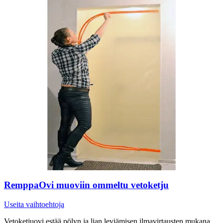
RemppaOvi muoviin ommeltu vetoketju
Useita vaihtoehtoja
Vetoketjuovi estää pölyn ja lian leviämisen ilmavirtausten mukana