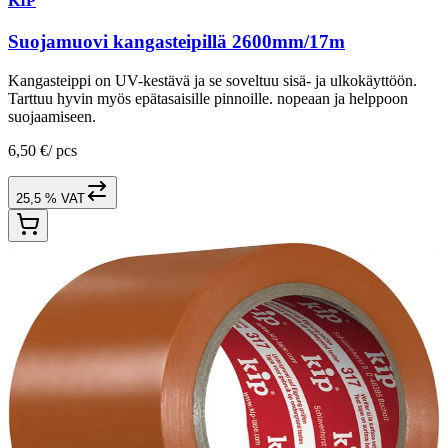
KIP
Suojamuovi kangasteipillä 2600mm/17m
Kangasteippi on UV-kestävä ja se soveltuu sisä- ja ulkokäyttöön.
Tarttuu hyvin myös epätasaisille pinnoille. nopeaan ja helppoon
suojaamiseen.
6,50 €
/
pcs
25,5 % VAT