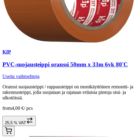
KIP
PVC-suojausteippi oranssi 50mm x 33m 6vk 80'C
Useita vaihtoehtoja
Oranssi suojausteippi / rappausteippi on monikäyttöinen remontti- ja
rakennusteippi, jolla suojataan ja rajataan erilaisia pintoja sisä- ja
ulkotöissä.
from
4,00 €
/
pcs
25,5 % VAT