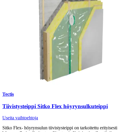
Tectis
Tiivistysteippi Sitko Flex höyrynsulkuteippi
Useita vaihtoehtoja
Sitko Flex- höyrynsulun tiivistysteippi on tarkoitettu erityisesti