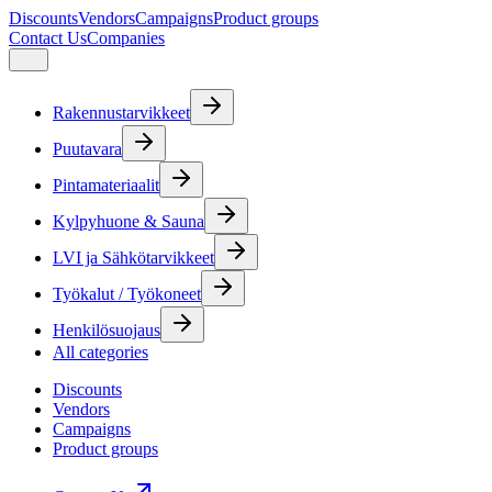
Discounts
Vendors
Campaigns
Product groups
Contact Us
Companies
Rakennustarvikkeet
Puutavara
Pintamateriaalit
Kylpyhuone & Sauna
LVI ja Sähkötarvikkeet
Työkalut / Työkoneet
Henkilösuojaus
All categories
Discounts
Vendors
Campaigns
Product groups