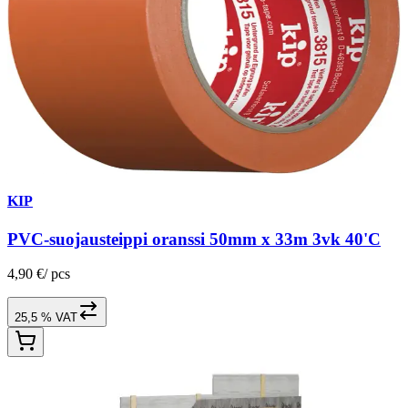
KIP
PVC-suojausteippi oranssi 50mm x 33m 3vk 40'C
4,90 €
/
pcs
25,5 % VAT