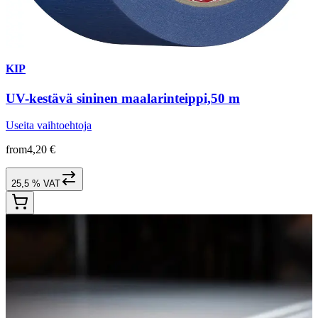
KIP
UV-kestävä sininen maalarinteippi,50 m
Useita vaihtoehtoja
from
4,20 €
25,5 % VAT