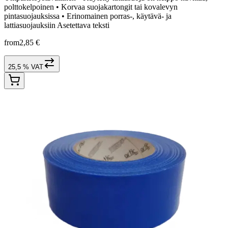
polttokelpoinen • Korvaa suojakartongit tai kovalevyn
pintasuojauksissa • Erinomainen porras-, käytävä- ja
lattiasuojauksiin Asetettava teksti
from
2,85 €
25,5 % VAT