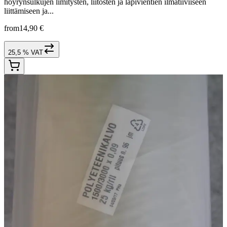
höyrynsulkujen limitysten, liitosten ja läpivientien ilmatiiviiseen
liittämiseen ja...
from
14,90 €
25,5 % VAT