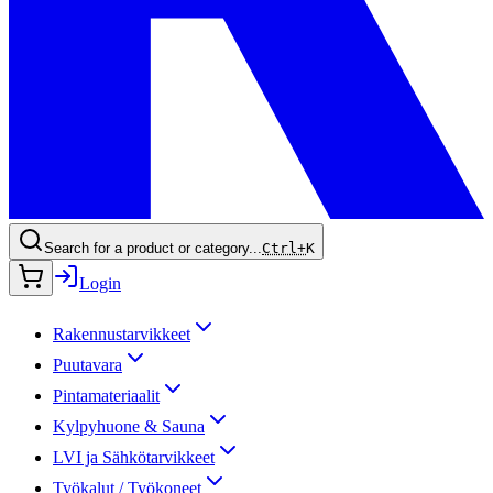
Search for a product or category...
Ctrl+
K
Login
Rakennustarvikkeet
Puutavara
Pintamateriaalit
Kylpyhuone & Sauna
LVI ja Sähkötarvikkeet
Työkalut / Työkoneet