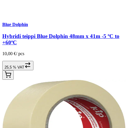
Blue Dolphin
Hybridi teippi Blue Dolphin 48mm x 41m -5 ºC to
+60ºC
10,00 €
/
pcs
25,5 % VAT