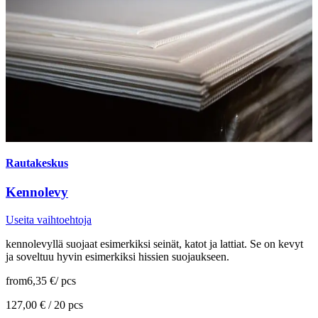
Rautakeskus
Kennolevy
Useita vaihtoehtoja
kennolevyllä suojaat esimerkiksi seinät, katot ja lattiat. Se on kevyt
ja soveltuu hyvin esimerkiksi hissien suojaukseen.
from
6,35 €
/
pcs
127,00 € /
20 pcs