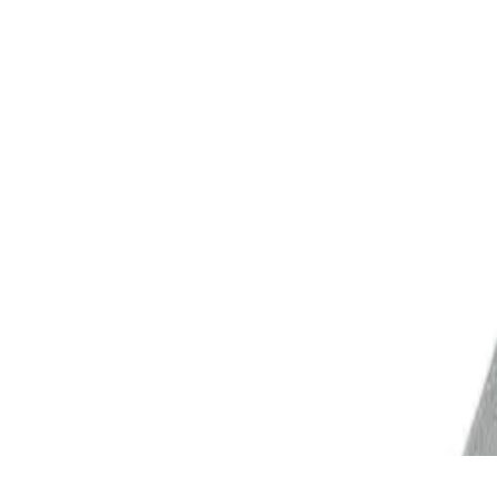
Command Palette
Search for a command to run...
More
Rakennustarvikkeet
Rakennuskiinnikkeet ja ankkurit
Kulmaraudat ja naulauslevyt
10 / 10 products
Sort
Filter
Most popular