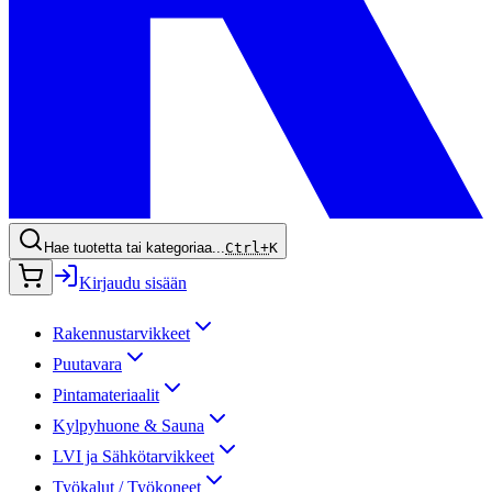
Hae tuotetta tai kategoriaa...
Ctrl+
K
Kirjaudu sisään
Rakennustarvikkeet
Puutavara
Pintamateriaalit
Kylpyhuone & Sauna
LVI ja Sähkötarvikkeet
Työkalut / Työkoneet