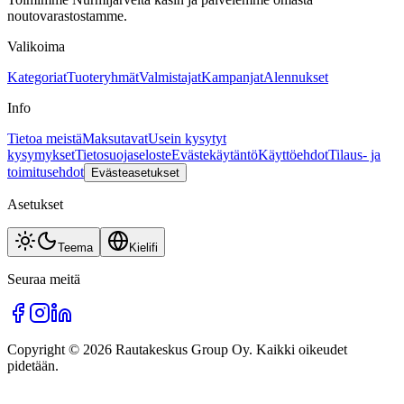
noutovarastostamme.
Valikoima
Kategoriat
Tuoteryhmät
Valmistajat
Kampanjat
Alennukset
Info
Tietoa meistä
Maksutavat
Usein kysytyt
kysymykset
Tietosuojaseloste
Evästekäytäntö
Käyttöehdot
Tilaus- ja
toimitusehdot
Evästeasetukset
Asetukset
Teema
Kieli
fi
Seuraa meitä
Copyright © 2026 Rautakeskus Group Oy. Kaikki oikeudet
pidetään.