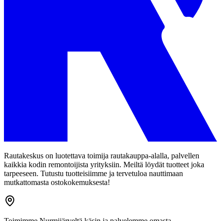
Rautakeskus on luotettava toimija rautakauppa-alalla, palvellen
kaikkia kodin remontoijista yrityksiin. Meiltä löydät tuotteet joka
tarpeeseen. Tutustu tuotteisiimme ja tervetuloa nauttimaan
mutkattomasta ostokokemuksesta!
Toimimme Nurmijärveltä käsin ja palvelemme omasta