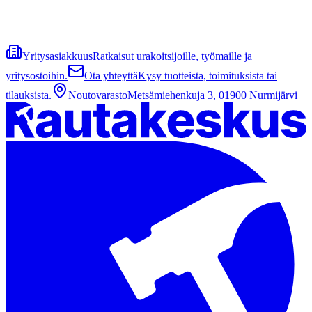
Yritysasiakkuus
Ratkaisut urakoitsijoille, työmaille ja
yritysostoihin.
Ota yhteyttä
Kysy tuotteista, toimituksista tai
tilauksista.
Noutovarasto
Metsämiehenkuja 3, 01900 Nurmijärvi