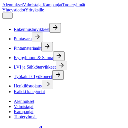
Alennukset
Valmistajat
Kampanjat
Tuoteryhmät
Yhteystiedot
Yrityksille
Rakennustarvikkeet
Puutavara
Pintamateriaalit
Kylpyhuone & Sauna
LVI ja Sähkötarvikkeet
Työkalut / Työkoneet
Henkilösuojaus
Kaikki kategoriat
Alennukset
Valmistajat
Kampanjat
Tuoteryhmät