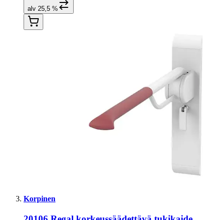
alv 25,5 %
Korpinen
20106 Regal korkeussäädettävä tukikaide