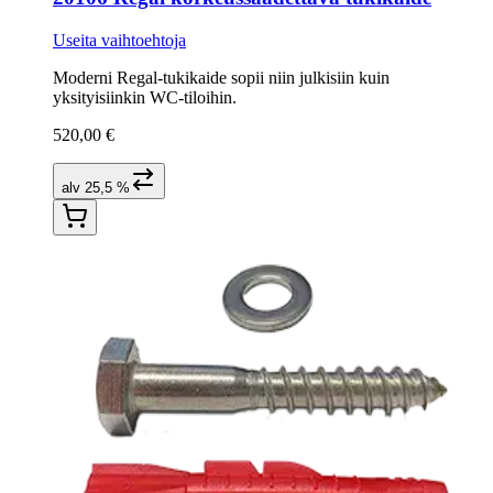
Useita vaihtoehtoja
Moderni Regal-tukikaide sopii niin julkisiin kuin
yksityisiinkin WC-tiloihin.
520,00 €
alv 25,5 %