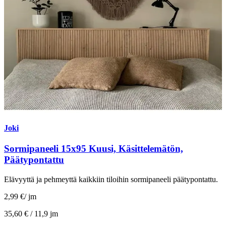
Joki
Sormipaneeli 15x95 Kuusi, Käsittelemätön,
Päätypontattu
Elävyyttä ja pehmeyttä kaikkiin tiloihin sormipaneeli päätypontattu.
2,99 €
/
jm
35,60 € /
11,9 jm