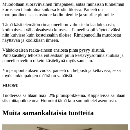
Muodoltaan suoraviivainen rimapaneeli antaa rauhaisan tunnelman
korostaen tilantuntua kaikissa kodin tiloissa. Paneeli on
monipuolinen sisustustuote kodin pienille ja suurille pinnoille.
Tämä käsittelemätön rimapaneeli on valmistettu laadukkaasta,
kotimaisesta vähäoksaisesta kuusesta. Paneeli sopii käytettäväksi
niin kuivissa kuin kosteissakin tiloissa. Rimapaneelilla muodostat
näyttävän ja kodikkaan ilmeen.
Vähäoksaisen raaka-aineen ansiosta pinta pysyy siistinä.
Pintakäsittely tehostaa entisestään puun kestävyysominaisuuksia ja
paneeli soveltuu oikein käsiteltynä myös saunaan.
Ympäriponttauksen vuoksi paneeli on helposti jatkettavissa, sekä
myös hukkapalojen määrä on vähäistä.
HUOM!
Tuotteessa sallitaan max. 2% pituuspoikkema. Kappaleissa sallitaan
siis mittapoikkeama. Huomioi tämä kun suunnittelet asennusta.
Muita samankaltaisia tuotteita