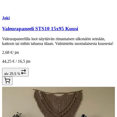
Joki
Valeurapaneeli STS10 15x95 Kuusi
Valeurapaneelilla luot näyttävän rimamaisen ulkonäön seinään,
kattoon tai mihin tahansa tilaan. Valmistettu suomalaisesta kuusesta!
2,68 €
/
jm
44,25 € /
16,5 jm
alv 25,5 %