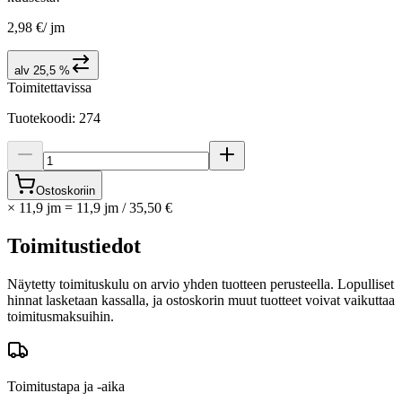
2,98 €
/
jm
alv 25,5 %
Toimitettavissa
Tuotekoodi
:
274
Ostoskoriin
×
11,9 jm
=
11,9
jm
/
35,50 €
Toimitustiedot
Näytetty toimituskulu on arvio yhden tuotteen perusteella. Lopulliset
hinnat lasketaan kassalla, ja ostoskorin muut tuotteet voivat vaikuttaa
toimitusmaksuihin.
Toimitustapa ja -aika