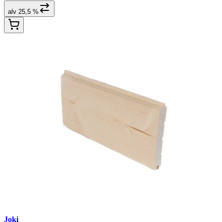
alv 25,5 %
Joki