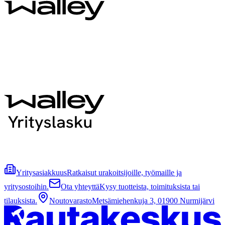
Yritysasiakkuus
Ratkaisut urakoitsijoille, työmaille ja
yritysostoihin.
Ota yhteyttä
Kysy tuotteista, toimituksista tai
tilauksista.
Noutovarasto
Metsämiehenkuja 3, 01900 Nurmijärvi