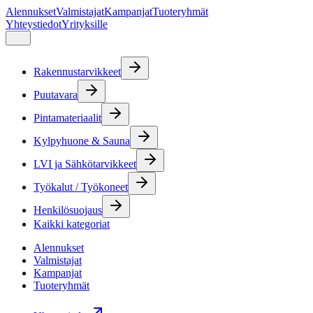
Alennukset
Valmistajat
Kampanjat
Tuoteryhmät
Yhteystiedot
Yrityksille
Rakennustarvikkeet
Puutavara
Pintamateriaalit
Kylpyhuone & Sauna
LVI ja Sähkötarvikkeet
Työkalut / Työkoneet
Henkilösuojaus
Kaikki kategoriat
Alennukset
Valmistajat
Kampanjat
Tuoteryhmät