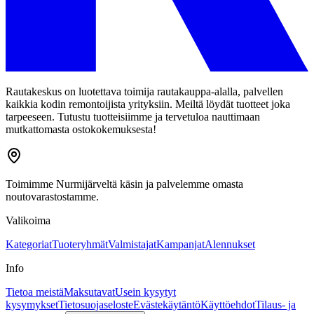
Rautakeskus on luotettava toimija rautakauppa-alalla, palvellen
kaikkia kodin remontoijista yrityksiin. Meiltä löydät tuotteet joka
tarpeeseen. Tutustu tuotteisiimme ja tervetuloa nauttimaan
mutkattomasta ostokokemuksesta!
Toimimme Nurmijärveltä käsin ja palvelemme omasta
noutovarastostamme.
Valikoima
Kategoriat
Tuoteryhmät
Valmistajat
Kampanjat
Alennukset
Info
Tietoa meistä
Maksutavat
Usein kysytyt
kysymykset
Tietosuojaseloste
Evästekäytäntö
Käyttöehdot
Tilaus- ja