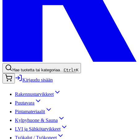
Hae tuotetta tai kategoriaa...
Ctrl+
K
Kirjaudu sisään
Rakennustarvikkeet
Puutavara
Pintamateriaalit
Kylpyhuone & Sauna
LVI ja Sähkötarvikkeet
Työkalut / Työkoneet