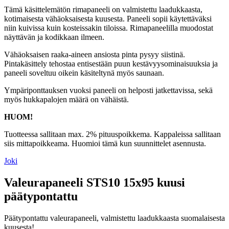
Tämä käsittelemätön rimapaneeli on valmistettu laadukkaasta,
kotimaisesta vähäoksaisesta kuusesta. Paneeli sopii käytettäväksi
niin kuivissa kuin kosteissakin tiloissa. Rimapaneelilla muodostat
näyttävän ja kodikkaan ilmeen.
Vähäoksaisen raaka-aineen ansiosta pinta pysyy siistinä.
Pintakäsittely tehostaa entisestään puun kestävyysominaisuuksia ja
paneeli soveltuu oikein käsiteltynä myös saunaan.
Ympäriponttauksen vuoksi paneeli on helposti jatkettavissa, sekä
myös hukkapalojen määrä on vähäistä.
HUOM!
Tuotteessa sallitaan max. 2% pituuspoikkema. Kappaleissa sallitaan
siis mittapoikkeama. Huomioi tämä kun suunnittelet asennusta.
Joki
Valeurapaneeli STS10 15x95 kuusi
päätypontattu
Päätypontattu valeurapaneeli, valmistettu laadukkaasta suomalaisesta
kuusesta!