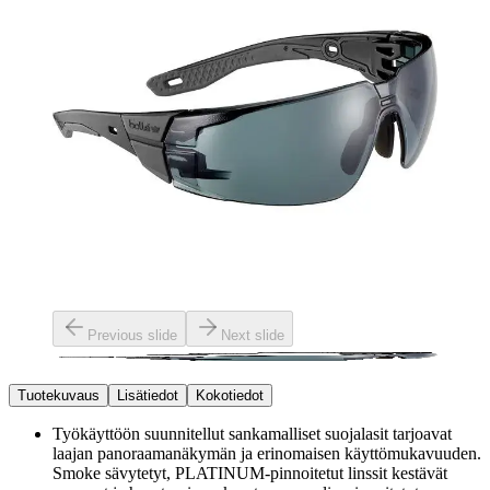
Previous slide
Next slide
Tuotekuvaus
Lisätiedot
Kokotiedot
Työkäyttöön suunnitellut sankamalliset suojalasit tarjoavat
laajan panoraamanäkymän ja erinomaisen käyttömukavuuden.
Smoke sävytetyt, PLATINUM-pinnoitetut linssit kestävät