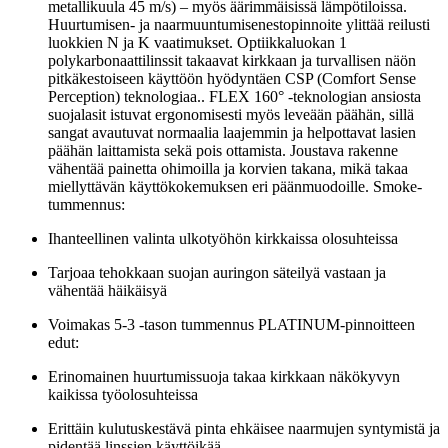
metallikuula 45 m/s) – myös äärimmäisissä lämpötiloissa.
Huurtumisen- ja naarmuuntumisenestopinnoite ylittää reilusti
luokkien N ja K vaatimukset. Optiikkaluokan 1
polykarbonaattilinssit takaavat kirkkaan ja turvallisen näön
pitkäkestoiseen käyttöön hyödyntäen CSP (Comfort Sense
Perception) teknologiaa.. FLEX 160° -teknologian ansiosta
suojalasit istuvat ergonomisesti myös leveään päähän, sillä
sangat avautuvat normaalia laajemmin ja helpottavat lasien
päähän laittamista sekä pois ottamista. Joustava rakenne
vähentää painetta ohimoilla ja korvien takana, mikä takaa
miellyttävän käyttökokemuksen eri päänmuodoille. Smoke-
tummennus:
Ihanteellinen valinta ulkotyöhön kirkkaissa olosuhteissa
Tarjoaa tehokkaan suojan auringon säteilyä vastaan ja
vähentää häikäisyä
Voimakas 5-3 -tason tummennus PLATINUM-pinnoitteen
edut:
Erinomainen huurtumissuoja takaa kirkkaan näkökyvyn
kaikissa työolosuhteissa
Erittäin kulutuskestävä pinta ehkäisee naarmujen syntymistä ja
pidentää linssien käyttöikää