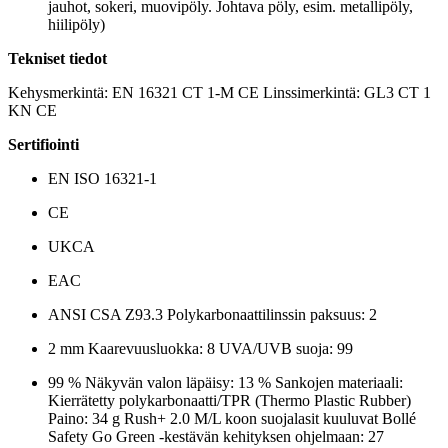
jauhot, sokeri, muovipöly. Johtava pöly, esim. metallipöly,
hiilipöly)
Tekniset tiedot
Kehysmerkintä: EN 16321 CT 1-M CE Linssimerkintä: GL3 CT 1
KN CE
Sertifiointi
EN ISO 16321-1
CE
UKCA
EAC
ANSI CSA Z93.3 Polykarbonaattilinssin paksuus: 2
2 mm Kaarevuusluokka: 8 UVA/UVB suoja: 99
99 % Näkyvän valon läpäisy: 13 % Sankojen materiaali:
Kierrätetty polykarbonaatti/TPR (Thermo Plastic Rubber)
Paino: 34 g Rush+ 2.0 M/L koon suojalasit kuuluvat Bollé
Safety Go Green -kestävän kehityksen ohjelmaan: 27