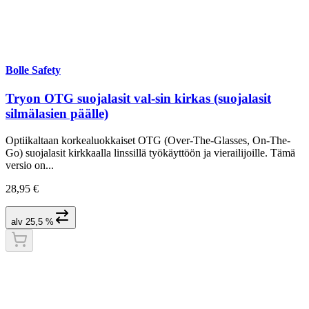
Bolle Safety
Tryon OTG suojalasit val-sin kirkas (suojalasit
silmälasien päälle)
Optiikaltaan korkealuokkaiset OTG (Over-The-Glasses, On-The-
Go) suojalasit kirkkaalla linssillä työkäyttöön ja vierailijoille. Tämä
versio on...
28,95 €
alv 25,5 %