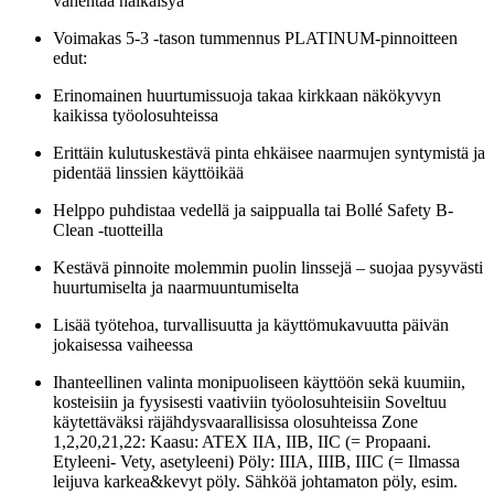
vähentää häikäisyä
Voimakas 5-3 -tason tummennus PLATINUM-pinnoitteen
edut:
Erinomainen huurtumissuoja takaa kirkkaan näkökyvyn
kaikissa työolosuhteissa
Erittäin kulutuskestävä pinta ehkäisee naarmujen syntymistä ja
pidentää linssien käyttöikää
Helppo puhdistaa vedellä ja saippualla tai Bollé Safety B-
Clean -tuotteilla
Kestävä pinnoite molemmin puolin linssejä – suojaa pysyvästi
huurtumiselta ja naarmuuntumiselta
Lisää työtehoa, turvallisuutta ja käyttömukavuutta päivän
jokaisessa vaiheessa
Ihanteellinen valinta monipuoliseen käyttöön sekä kuumiin,
kosteisiin ja fyysisesti vaativiin työolosuhteisiin Soveltuu
käytettäväksi räjähdysvaarallisissa olosuhteissa Zone
1,2,20,21,22: Kaasu: ATEX IIA, IIB, IIC (= Propaani.
Etyleeni- Vety, asetyleeni) Pöly: IIIA, IIIB, IIIC (= Ilmassa
leijuva karkea&kevyt pöly. Sähköä johtamaton pöly, esim.