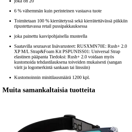
joka on 20
6 % vähemmän kuin perinteinen vastaava tuote
Toimitetaan 100 % kierrätetyssä sekä kierrätettävässä piikkiin
ripustettavassa retail pussipakkauksessa
joka painettu kasvipohjaisella musteella
Saatavilla seuraavat lisävarusteet: RUSXMN70E: Rush+ 2.0
XP M/L Strap&Foam Kit PSPUNISS01: Universal Strap
elastinen pääpanta Tiedoksi: Rush+ 2.0 voidaan myös
kustomoida tehdastilauksena toiveiden mukaisesti (sangan
värit ja logomerkintä sankaan tai linssiin)
Kustomoinnin minitilausmäärä 1200 kpl.
Muita samankaltaisia tuotteita