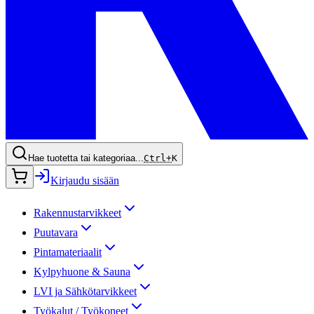
Hae tuotetta tai kategoriaa...
Ctrl+
K
Kirjaudu sisään
Rakennustarvikkeet
Puutavara
Pintamateriaalit
Kylpyhuone & Sauna
LVI ja Sähkötarvikkeet
Työkalut / Työkoneet