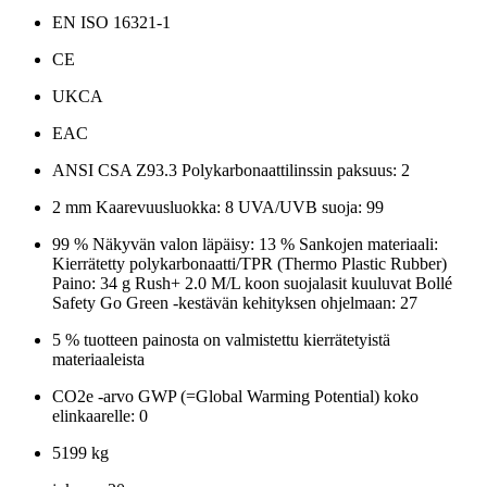
EN ISO 16321-1
CE
UKCA
EAC
ANSI CSA Z93.3 Polykarbonaattilinssin paksuus: 2
2 mm Kaarevuusluokka: 8 UVA/UVB suoja: 99
99 % Näkyvän valon läpäisy: 13 % Sankojen materiaali:
Kierrätetty polykarbonaatti/TPR (Thermo Plastic Rubber)
Paino: 34 g Rush+ 2.0 M/L koon suojalasit kuuluvat Bollé
Safety Go Green -kestävän kehityksen ohjelmaan: 27
5 % tuotteen painosta on valmistettu kierrätetyistä
materiaaleista
CO2e -arvo GWP (=Global Warming Potential) koko
elinkaarelle: 0
5199 kg