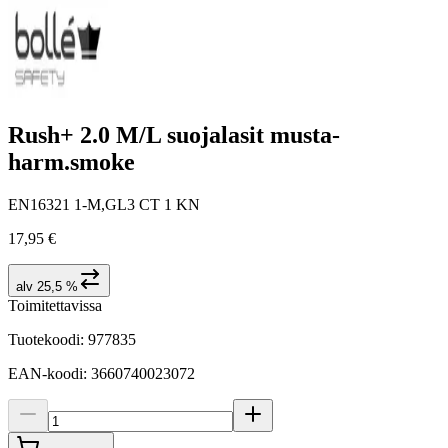
Rush+ 2.0 M/L suojalasit musta-
harm.smoke
EN16321 1-M,GL3 CT 1 KN
17,95 €
alv 25,5 %
Toimitettavissa
Tuotekoodi
:
977835
EAN-koodi
:
3660740023072