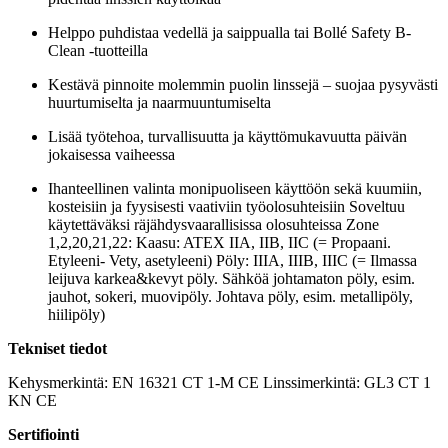
Helppo puhdistaa vedellä ja saippualla tai Bollé Safety B-
Clean -tuotteilla
Kestävä pinnoite molemmin puolin linssejä – suojaa pysyvästi
huurtumiselta ja naarmuuntumiselta
Lisää työtehoa, turvallisuutta ja käyttömukavuutta päivän
jokaisessa vaiheessa
Ihanteellinen valinta monipuoliseen käyttöön sekä kuumiin,
kosteisiin ja fyysisesti vaativiin työolosuhteisiin Soveltuu
käytettäväksi räjähdysvaarallisissa olosuhteissa Zone
1,2,20,21,22: Kaasu: ATEX IIA, IIB, IIC (= Propaani.
Etyleeni- Vety, asetyleeni) Pöly: IIIA, IIIB, IIIC (= Ilmassa
leijuva karkea&kevyt pöly. Sähköä johtamaton pöly, esim.
jauhot, sokeri, muovipöly. Johtava pöly, esim. metallipöly,
hiilipöly)
Tekniset tiedot
Kehysmerkintä: EN 16321 CT 1-M CE Linssimerkintä: GL3 CT 1
KN CE
Sertifiointi