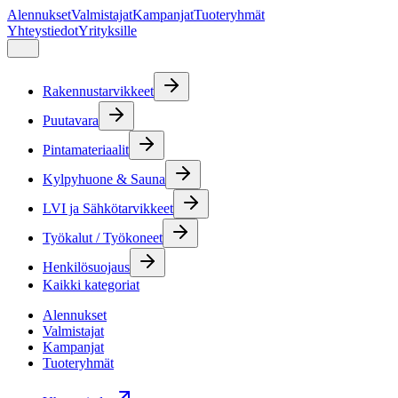
Alennukset
Valmistajat
Kampanjat
Tuoteryhmät
Yhteystiedot
Yrityksille
Rakennustarvikkeet
Puutavara
Pintamateriaalit
Kylpyhuone & Sauna
LVI ja Sähkötarvikkeet
Työkalut / Työkoneet
Henkilösuojaus
Kaikki kategoriat
Alennukset
Valmistajat
Kampanjat
Tuoteryhmät