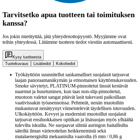
Tarvitsetko apua tuotteen tai toimituksen
kanssa?
Jos jokin mietityttää, jätä yhteydenottopyyntö. Myyjämme ovat
teihin yhteydessä. Liitämme tuotteen tiedot viestiin automaattisesti.
Kysy tuotteesta
Tuotekuvaus
Lisätiedot
Kokotiedot
Työkäyttöön suunnitellut sankamalliset suojalasit tarjoavat
laajan panoraamanäkymän ja erinomaisen käyttömukavuuden.
Smoke sävytetyt, PLATINUM-pinnoitetut linssit kestävät
naarmut ja huurtumisen, kun taas non-slip-pinnoitetut,
muotoon valetut sangat pitävät lasit tukevasti paikoillaan
vaativissakin työasennoissa. Pehmeät, nenän muotoihin
mukautuvat nenätyynyt viimeistelevät täydellisen istuvuuden.
Ulkokäyttöön. Kevyet ja modernisti muotoillut suojalasit
tarjoavat ensiluokkaisen optiikan ja lisäsuojan myös ylhäältä
tulevilta iskuilta. Ne suojaavat silmiä auringon haitallisilta
säteiltä ilman värierottelun heikkenemistä sekä
matalaenergisiltä mekaanisilta vaaroilta (6 mm / 0,86 g