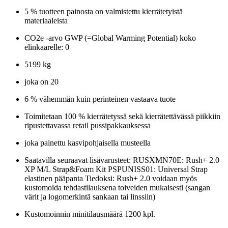
5 % tuotteen painosta on valmistettu kierrätetyistä
materiaaleista
CO2e -arvo GWP (=Global Warming Potential) koko
elinkaarelle: 0
5199 kg
joka on 20
6 % vähemmän kuin perinteinen vastaava tuote
Toimitetaan 100 % kierrätetyssä sekä kierrätettävässä piikkiin
ripustettavassa retail pussipakkauksessa
joka painettu kasvipohjaisella musteella
Saatavilla seuraavat lisävarusteet: RUSXMN70E: Rush+ 2.0
XP M/L Strap&Foam Kit PSPUNISS01: Universal Strap
elastinen pääpanta Tiedoksi: Rush+ 2.0 voidaan myös
kustomoida tehdastilauksena toiveiden mukaisesti (sangan
värit ja logomerkintä sankaan tai linssiin)
Kustomoinnin minitilausmäärä 1200 kpl.