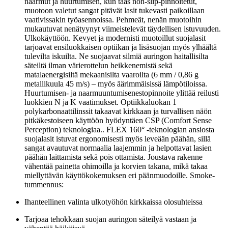
naarmut ja huurtumisen, kun taas non-slip-pinnoitetut,
muotoon valetut sangat pitävät lasit tukevasti paikoillaan
vaativissakin työasennoissa. Pehmeät, nenän muotoihin
mukautuvat nenätyynyt viimeistelevät täydellisen istuvuuden.
Ulkokäyttöön. Kevyet ja modernisti muotoillut suojalasit
tarjoavat ensiluokkaisen optiikan ja lisäsuojan myös ylhäältä
tulevilta iskuilta. Ne suojaavat silmiä auringon haitallisilta
säteiltä ilman värierottelun heikkenemistä sekä
matalaenergisiltä mekaanisilta vaaroilta (6 mm / 0,86 g
metallikuula 45 m/s) – myös äärimmäisissä lämpötiloissa.
Huurtumisen- ja naarmuuntumisenestopinnoite ylittää reilusti
luokkien N ja K vaatimukset. Optiikkaluokan 1
polykarbonaattilinssit takaavat kirkkaan ja turvallisen näön
pitkäkestoiseen käyttöön hyödyntäen CSP (Comfort Sense
Perception) teknologiaa.. FLEX 160° -teknologian ansiosta
suojalasit istuvat ergonomisesti myös leveään päähän, sillä
sangat avautuvat normaalia laajemmin ja helpottavat lasien
päähän laittamista sekä pois ottamista. Joustava rakenne
vähentää painetta ohimoilla ja korvien takana, mikä takaa
miellyttävän käyttökokemuksen eri päänmuodoille. Smoke-
tummennus:
Ihanteellinen valinta ulkotyöhön kirkkaissa olosuhteissa
Tarjoaa tehokkaan suojan auringon säteilyä vastaan ja