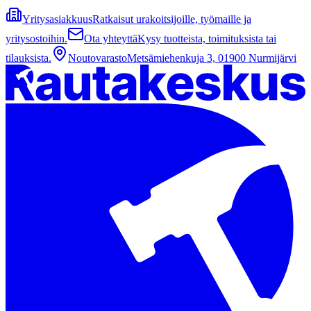
Yritysasiakkuus
Ratkaisut urakoitsijoille, työmaille ja
yritysostoihin.
Ota yhteyttä
Kysy tuotteista, toimituksista tai
tilauksista.
Noutovarasto
Metsämiehenkuja 3, 01900 Nurmijärvi