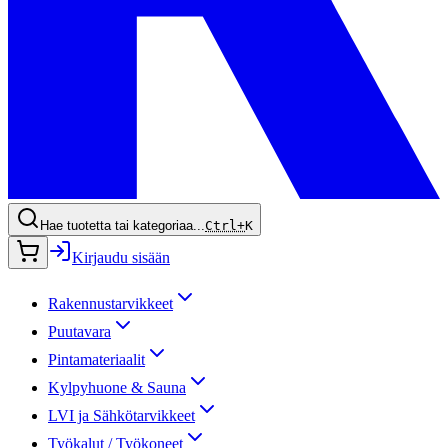
Hae tuotetta tai kategoriaa...
Ctrl+
K
Kirjaudu sisään
Rakennustarvikkeet
Puutavara
Pintamateriaalit
Kylpyhuone & Sauna
LVI ja Sähkötarvikkeet
Työkalut / Työkoneet