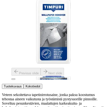
Previous slide
Next slide
Tuotekuvaus
Kokotiedot
Veteen sekoitettava tapetinirrotusaine, jonka paksu koostumus
tehostaa aineen vaikutusta ja työstämistä pystysuorille pinnoille.
Soveltuu pesunkestävien, maalattujen karkeakuitu- ja