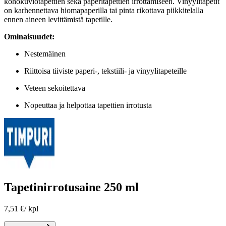
kohokuviotapettien sekä paperitapettien irrottamiseen. Vinyylitapetit
on karhennettava hiomapaperilla tai pinta rikottava piikkitelalla
ennen aineen levittämistä tapetille.
Ominaisuudet:
Nestemäinen
Riittoisa tiiviste paperi-, tekstiili- ja vinyylitapeteille
Veteen sekoitettava
Nopeuttaa ja helpottaa tapettien irrotusta
Tapetinirrotusaine 250 ml
7,51 €
/
kpl