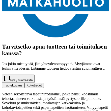
Tarvitsetko apua tuotteen tai toimituksen
kanssa?
Jos jokin mietityttää, jätä yhteydenottopyyntö. Myyjämme ovat
teihin yhteydessä. Liitämme tuotteen tiedot viestiin automaattisesti.
Kysy tuotteesta
Tuotekuvaus
Kokotiedot
Veteen sekoitettava tapetinirrotusaine, jonka paksu koostumus
tehostaa aineen vaikutusta ja työstämistä pystysuorille pinnoille.
Soveltuu pesunkestävien, maalattujen karkeakuitu- ja
kohokuviotapettien sekä paperitapettien irrottamiseen. Vinyylitapetit