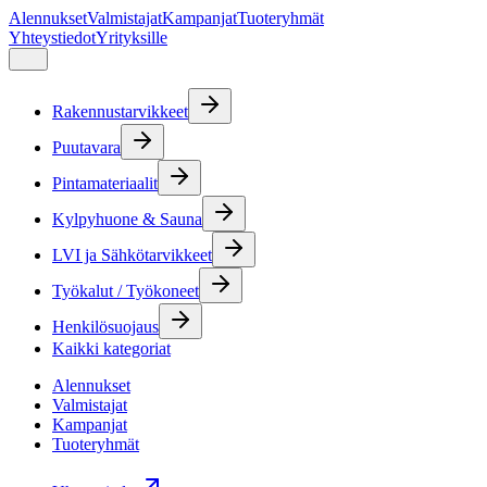
Alennukset
Valmistajat
Kampanjat
Tuoteryhmät
Yhteystiedot
Yrityksille
Rakennustarvikkeet
Puutavara
Pintamateriaalit
Kylpyhuone & Sauna
LVI ja Sähkötarvikkeet
Työkalut / Työkoneet
Henkilösuojaus
Kaikki kategoriat
Alennukset
Valmistajat
Kampanjat
Tuoteryhmät