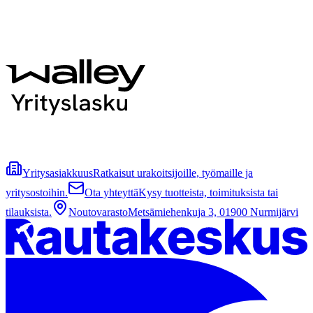
Yritysasiakkuus
Ratkaisut urakoitsijoille, työmaille ja
yritysostoihin.
Ota yhteyttä
Kysy tuotteista, toimituksista tai
tilauksista.
Noutovarasto
Metsämiehenkuja 3, 01900 Nurmijärvi