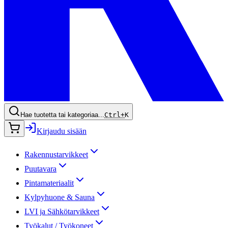
Hae tuotetta tai kategoriaa...
Ctrl+
K
Kirjaudu sisään
Rakennustarvikkeet
Puutavara
Pintamateriaalit
Kylpyhuone & Sauna
LVI ja Sähkötarvikkeet
Työkalut / Työkoneet