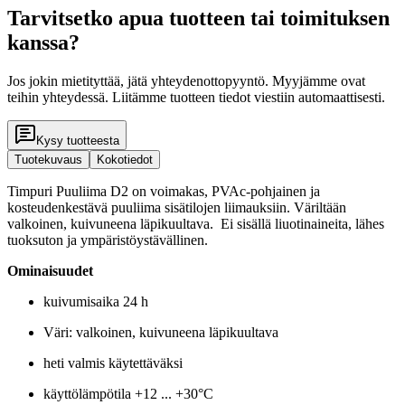
Tarvitsetko apua tuotteen tai toimituksen
kanssa?
Jos jokin mietityttää, jätä yhteydenottopyyntö. Myyjämme ovat
teihin yhteydessä. Liitämme tuotteen tiedot viestiin automaattisesti.
Kysy tuotteesta
Tuotekuvaus
Kokotiedot
Timpuri Puuliima D2 on voimakas, PVAc-pohjainen ja
kosteudenkestävä puuliima sisätilojen liimauksiin. Väriltään
valkoinen, kuivuneena läpikuultava. Ei sisällä liuotinaineita, lähes
tuoksuton ja ympäristöystävällinen.
Ominaisuudet
kuivumisaika 24 h
Väri: valkoinen, kuivuneena läpikuultava
heti valmis käytettäväksi
käyttölämpötila +12 ... +30°C