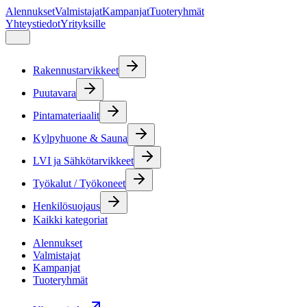
Alennukset
Valmistajat
Kampanjat
Tuoteryhmät
Yhteystiedot
Yrityksille
Rakennustarvikkeet
Puutavara
Pintamateriaalit
Kylpyhuone & Sauna
LVI ja Sähkötarvikkeet
Työkalut / Työkoneet
Henkilösuojaus
Kaikki kategoriat
Alennukset
Valmistajat
Kampanjat
Tuoteryhmät