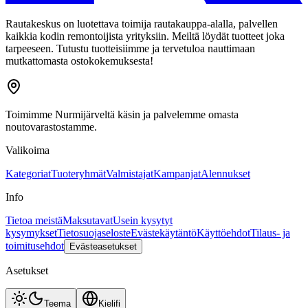
Rautakeskus on luotettava toimija rautakauppa-alalla, palvellen
kaikkia kodin remontoijista yrityksiin. Meiltä löydät tuotteet joka
tarpeeseen. Tutustu tuotteisiimme ja tervetuloa nauttimaan
mutkattomasta ostokokemuksesta!
Toimimme Nurmijärveltä käsin ja palvelemme omasta
noutovarastostamme.
Valikoima
Kategoriat
Tuoteryhmät
Valmistajat
Kampanjat
Alennukset
Info
Tietoa meistä
Maksutavat
Usein kysytyt
kysymykset
Tietosuojaseloste
Evästekäytäntö
Käyttöehdot
Tilaus- ja
toimitusehdot
Evästeasetukset
Asetukset
Teema
Kieli
fi