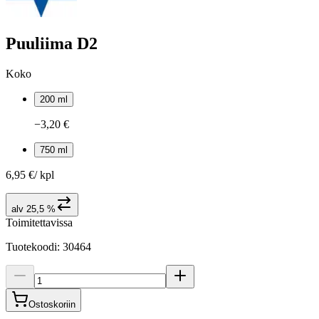
Puuliima D2
Koko
200 ml
−3,20 €
750 ml
6,95 €
/
kpl
alv 25,5 %
Toimitettavissa
Tuotekoodi
:
30464
Ostoskoriin