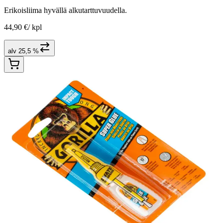
Erikoisliima hyvällä alkutarttuvuudella.
44,90 €
/
kpl
alv 25,5 %