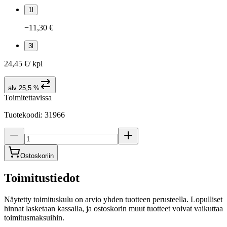
1l
−11,30 €
3l
24,45 €
/
kpl
alv 25,5 %
Toimitettavissa
Tuotekoodi
:
31966
Ostoskoriin
Toimitustiedot
Näytetty toimituskulu on arvio yhden tuotteen perusteella. Lopulliset
hinnat lasketaan kassalla, ja ostoskorin muut tuotteet voivat vaikuttaa
toimitusmaksuihin.