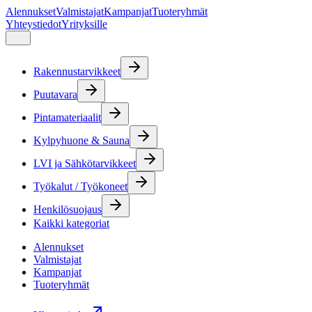
Alennukset
Valmistajat
Kampanjat
Tuoteryhmät
Yhteystiedot
Yrityksille
Rakennustarvikkeet
Puutavara
Pintamateriaalit
Kylpyhuone & Sauna
LVI ja Sähkötarvikkeet
Työkalut / Työkoneet
Henkilösuojaus
Kaikki kategoriat
Alennukset
Valmistajat
Kampanjat
Tuoteryhmät