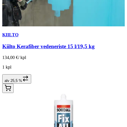
KIILTO
Kiilto Kerafiber vedeneriste 15 l/19,5 kg
134,00 €
/
kpl
1 kpl
alv 25,5 %