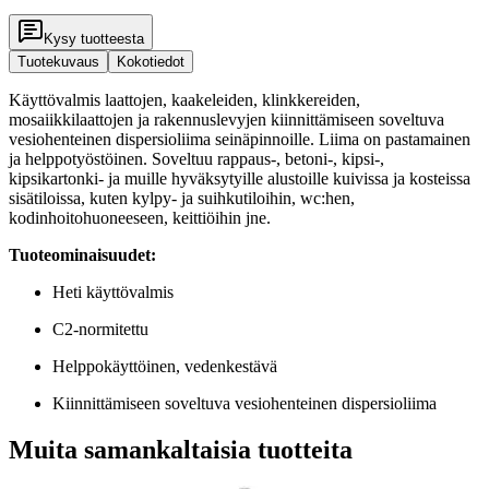
Kysy tuotteesta
Tuotekuvaus
Kokotiedot
Käyttövalmis laattojen, kaakeleiden, klinkkereiden,
mosaiikkilaattojen ja rakennuslevyjen kiinnittämiseen soveltuva
vesiohenteinen dispersioliima seinäpinnoille. Liima on pastamainen
ja helppotyöstöinen. Soveltuu rappaus-, betoni-, kipsi-,
kipsikartonki- ja muille hyväksytyille alustoille kuivissa ja kosteissa
sisätiloissa, kuten kylpy- ja suihkutiloihin, wc:hen,
kodinhoitohuoneeseen, keittiöihin jne.
Tuoteominaisuudet:
Heti käyttövalmis
C2-normitettu
Helppokäyttöinen, vedenkestävä
Kiinnittämiseen soveltuva vesiohenteinen dispersioliima
Muita samankaltaisia tuotteita