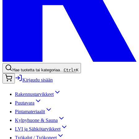
Hae tuotetta tai kategoriaa...
Ctrl+
K
Kirjaudu sisään
Rakennustarvikkeet
Puutavara
Pintamateriaalit
Kylpyhuone & Sauna
LVI ja Sähkötarvikkeet
Työkalut / Työkoneet