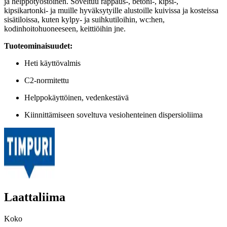
ja helppotyöstöinen. Soveltuu rappaus-, betoni-, kipsi-,
kipsikartonki- ja muille hyväksytyille alustoille kuivissa ja kosteissa
sisätiloissa, kuten kylpy- ja suihkutiloihin, wc:hen,
kodinhoitohuoneeseen, keittiöihin jne.
Tuoteominaisuudet:
Heti käyttövalmis
C2-normitettu
Helppokäyttöinen, vedenkestävä
Kiinnittämiseen soveltuva vesiohenteinen dispersioliima
Laattaliima
Koko