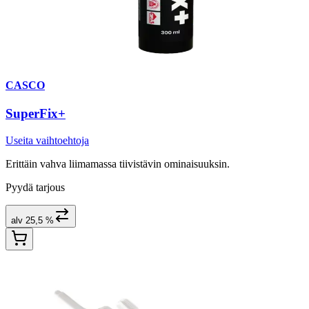
CASCO
SuperFix+
Useita vaihtoehtoja
Erittäin vahva liimamassa tiivistävin ominaisuuksin.
Pyydä tarjous
alv 25,5 %