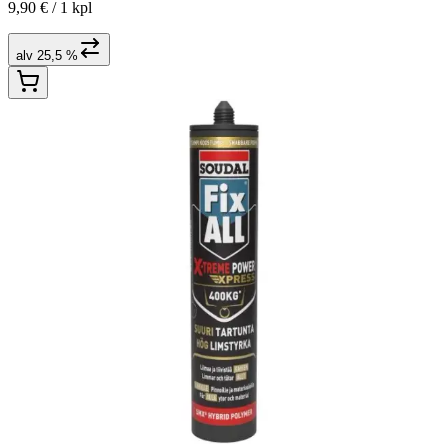
9,90 € /
1 kpl
alv 25,5 %