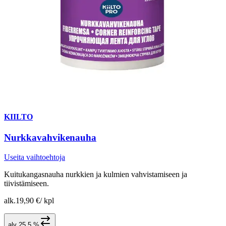
KIILTO
Nurkkavahvikenauha
Useita vaihtoehtoja
Kuitukangasnauha nurkkien ja kulmien vahvistamiseen ja
tiivistämiseen.
alk.
19,90 €
/
kpl
alv 25,5 %