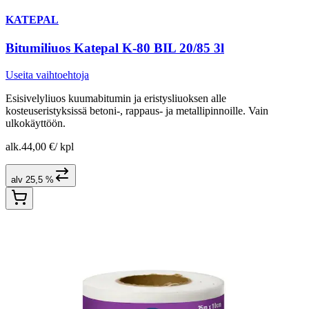
KATEPAL
Bitumiliuos Katepal K-80 BIL 20/85 3l
Useita vaihtoehtoja
Esisivelyliuos kuumabitumin ja eristysliuoksen alle
kosteuseristyksissä betoni-, rappaus- ja metallipinnoille. Vain
ulkokäyttöön.
alk.
44,00 €
/
kpl
alv 25,5 %