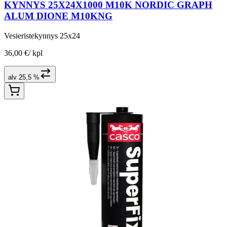
KYNNYS 25X24X1000 M10K NORDIC GRAPH
ALUM DIONE M10KNG
Vesieristekynnys 25x24
36,00 €
/
kpl
alv 25,5 %