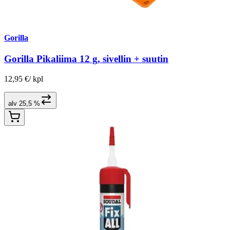
Gorilla
Gorilla Pikaliima 12 g, sivellin + suutin
12,95 €
/
kpl
alv 25,5 %