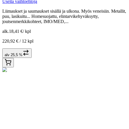
Useita vaihtoehtoja
Liimaukset ja saumaukset sisällä ja ulkona. Myös veneisiin. Metallit,
puu, lasikuitu... Homesuojattu, elintarvikehyväksytty,
joutsenmerkkikohteet, IMO/MED,...
alk.
18,41 €
/
kpl
220,92 € /
12 kpl
alv 25,5 %