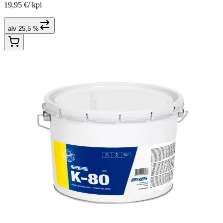
19,95 €
/
kpl
alv 25,5 %