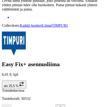
Levitä liima yhdelle pinnalle, joko pisteinä tai viivoina. Ainakin
yhden pinnan tulee olla huokoinen. Paina pinnat tiukasti yhteen
välittömästi ja paina.
Collections:
Kaikki tuotteet
Liimat
TIMPURI
Easy Fix+ asennusliima
6,01 €
/
kpl
alv 25,5 %
Toimitettavissa
Tuotekoodi
:
30532