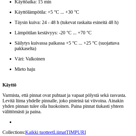
Käyttöaika: 15 min
Käyttölämpötila: +5 °C ... +30 °C
Täysin kuiva: 24 - 48 h (tukevat raskaita esineitä 48 h)
Lämpötilan kestävyys: -20 °C ... +70 °C
Säilytys kuivassa paikassa +5 °C ... +25 °C (suojattava
pakkaselta)
Väri: Valkoinen
Mieto haju
Käyttö
Varmista, että pinnat ovat puhtaat ja vapaat pölystä sekä rasvasta.
Levitä liima yhdelle pinnalle, joko pisteinä tai viivoina. Ainakin
yhden pinnan tulee olla huokoinen. Paina pinnat tiukasti yhteen
välittömästi ja paina.
Collections:
Kaikki tuotteet
Liimat
TIMPURI