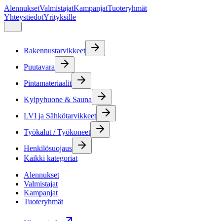
Alennukset
Valmistajat
Kampanjat
Tuoteryhmät
Yhteystiedot
Yrityksille
Rakennustarvikkeet
Puutavara
Pintamateriaalit
Kylpyhuone & Sauna
LVI ja Sähkötarvikkeet
Työkalut / Työkoneet
Henkilösuojaus
Kaikki kategoriat
Alennukset
Valmistajat
Kampanjat
Tuoteryhmät