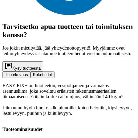
Tarvitsetko apua tuotteen tai toimituksen
kanssa?
Jos jokin mietityttää, jätä yhteydenottopyyntö. Myyjämme ovat
teihin yhteydessä. Liitämme tuotteen tiedot viestiin automaattisesti.
Kysy tuotteesta
Tuotekuvaus
Kokotiedot
EASY FIX+ on liuotteeton, vesipohjainen ja voimakas
asennusliima, joka soveltuu erilaisten rakennusmateriaalien
liimaamiseen. Erittäin korkea alkulujuus, vähintään 140 kg/m2.
Liimautuu hyvin huokoisille pinnoille, kuten betoniin, kipsilevyyn,
lastulevyyn, puuhun ja kuitulevyyn.
Tuoteominaisuudet