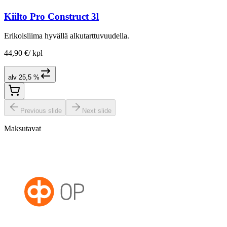
Kiilto Pro Construct 3l
Erikoisliima hyvällä alkutarttuvuudella.
44,90 €
/
kpl
alv 25,5 %
Previous slide
Next slide
Maksutavat