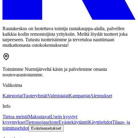
Rautakeskus on luotettava toimija rautakauppa-alalla, palvellen
kaikkia kodin remontoijista yrityksiin. Meiltä löydät tuotteet joka
tarpeeseen. Tutustu tuotteisiimme ja tervetuloa nauttimaan
mutkattomasta ostokokemuksesta!
Toimimme Nurmijärveltä käsin ja palvelemme omasta
noutovarastostamme.
Valikoima
Kategoriat
Tuoteryhmät
Valmistajat
Kampanjat
Alennukset
Info
Tietoa meistä
Maksutavat
Usein kysytyt
kysymykset
Tietosuojaseloste
Evästekäytäntö
Käyttöehdot
Tilaus- ja
toimitusehdot
Evästeasetukset