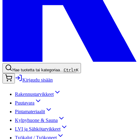
Hae tuotetta tai kategoriaa...
Ctrl+
K
Kirjaudu sisään
Rakennustarvikkeet
Puutavara
Pintamateriaalit
Kylpyhuone & Sauna
LVI ja Sähkötarvikkeet
Työkalut / Työkoneet