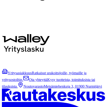
Yritysasiakkuus
Ratkaisut urakoitsijoille, työmaille ja
yritysostoihin.
Ota yhteyttä
Kysy tuotteista, toimituksista tai
tilauksista.
Noutovarasto
Metsämiehenkuja 3, 01900 Nurmijärvi