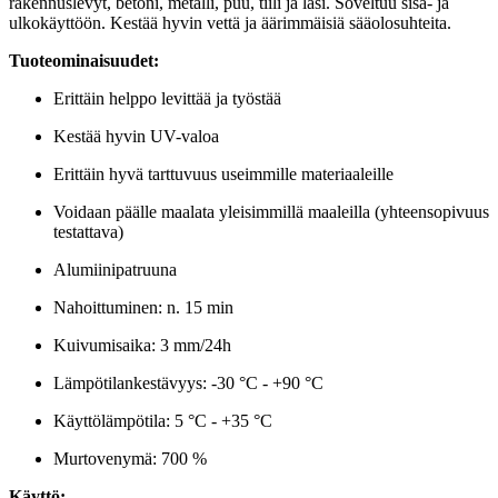
rakennuslevyt, betoni, metalli, puu, tiili ja lasi. Soveltuu sisä- ja
ulkokäyttöön. Kestää hyvin vettä ja äärimmäisiä sääolosuhteita.
Tuoteominaisuudet:
Erittäin helppo levittää ja työstää
Kestää hyvin UV-valoa
Erittäin hyvä tarttuvuus useimmille materiaaleille
Voidaan päälle maalata yleisimmillä maaleilla (yhteensopivuus
testattava)
Alumiinipatruuna
Nahoittuminen: n. 15 min
Kuivumisaika: 3 mm/24h
Lämpötilankestävyys: -30 °C - +90 °C
Käyttölämpötila: 5 °C - +35 °C
Murtovenymä: 700 %
Käyttö: