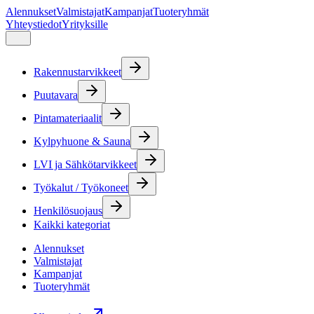
Alennukset
Valmistajat
Kampanjat
Tuoteryhmät
Yhteystiedot
Yrityksille
Rakennustarvikkeet
Puutavara
Pintamateriaalit
Kylpyhuone & Sauna
LVI ja Sähkötarvikkeet
Työkalut / Työkoneet
Henkilösuojaus
Kaikki kategoriat
Alennukset
Valmistajat
Kampanjat
Tuoteryhmät