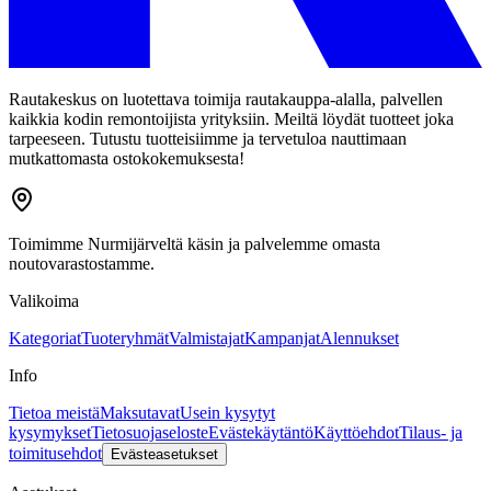
Rautakeskus on luotettava toimija rautakauppa-alalla, palvellen
kaikkia kodin remontoijista yrityksiin. Meiltä löydät tuotteet joka
tarpeeseen. Tutustu tuotteisiimme ja tervetuloa nauttimaan
mutkattomasta ostokokemuksesta!
Toimimme Nurmijärveltä käsin ja palvelemme omasta
noutovarastostamme.
Valikoima
Kategoriat
Tuoteryhmät
Valmistajat
Kampanjat
Alennukset
Info
Tietoa meistä
Maksutavat
Usein kysytyt
kysymykset
Tietosuojaseloste
Evästekäytäntö
Käyttöehdot
Tilaus- ja
toimitusehdot
Evästeasetukset