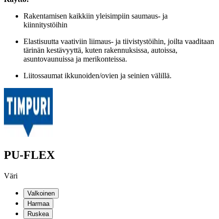
Rakentamisen kaikkiin yleisimpiin saumaus- ja
kiinnitystöihin
Elastisuutta vaativiin liimaus- ja tiivistystöihin, joilta vaaditaan
tärinän kestävyyttä, kuten rakennuksissa, autoissa,
asuntovaunuissa ja merikonteissa.
Liitossaumat ikkunoiden/ovien ja seinien välillä.
PU-FLEX
Väri
Valkoinen
Harmaa
Ruskea