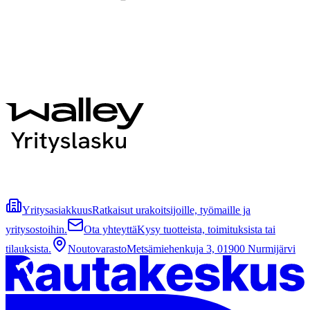
Yritysasiakkuus
Ratkaisut urakoitsijoille, työmaille ja
yritysostoihin.
Ota yhteyttä
Kysy tuotteista, toimituksista tai
tilauksista.
Noutovarasto
Metsämiehenkuja 3, 01900 Nurmijärvi