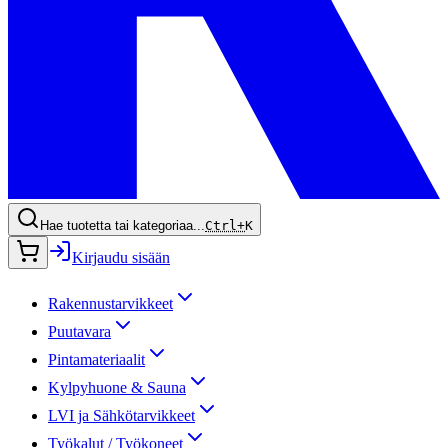
Hae tuotetta tai kategoriaa...
Ctrl+
K
Kirjaudu sisään
Rakennustarvikkeet
Puutavara
Pintamateriaalit
Kylpyhuone & Sauna
LVI ja Sähkötarvikkeet
Työkalut / Työkoneet