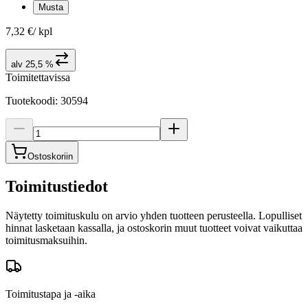
Musta
7,32 €
/
kpl
alv 25,5 %
Toimitettavissa
Tuotekoodi
:
30594
Ostoskoriin
Toimitustiedot
Näytetty toimituskulu on arvio yhden tuotteen perusteella. Lopulliset
hinnat lasketaan kassalla, ja ostoskorin muut tuotteet voivat vaikuttaa
toimitusmaksuihin.
Toimitustapa ja -aika