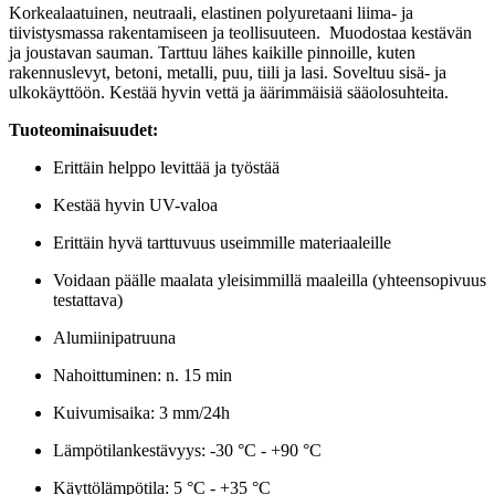
Korkealaatuinen, neutraali, elastinen polyuretaani liima- ja
tiivistysmassa rakentamiseen ja teollisuuteen. Muodostaa kestävän
ja joustavan sauman. Tarttuu lähes kaikille pinnoille, kuten
rakennuslevyt, betoni, metalli, puu, tiili ja lasi. Soveltuu sisä- ja
ulkokäyttöön. Kestää hyvin vettä ja äärimmäisiä sääolosuhteita.
Tuoteominaisuudet:
Erittäin helppo levittää ja työstää
Kestää hyvin UV-valoa
Erittäin hyvä tarttuvuus useimmille materiaaleille
Voidaan päälle maalata yleisimmillä maaleilla (yhteensopivuus
testattava)
Alumiinipatruuna
Nahoittuminen: n. 15 min
Kuivumisaika: 3 mm/24h
Lämpötilankestävyys: -30 °C - +90 °C
Käyttölämpötila: 5 °C - +35 °C