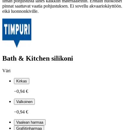
ilman pohjustusta lähes kaikkiin materiaaleihin. Erittäin huokoiset
pinnat saattavat vaatia pohjustuksen. Ei sovellu akvaariokäyttöön.
eikä luonnonkiville.
Bath & Kitchen silikoni
Väri
Kirkas
−0,94 €
Valkoinen
−0,94 €
Vaalean harmaa
Grafiitinharmaa