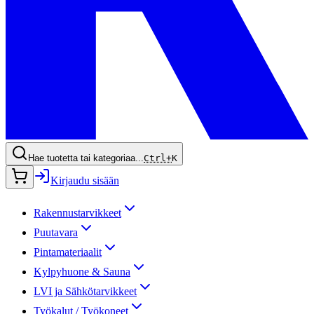
Hae tuotetta tai kategoriaa...
Ctrl+
K
Kirjaudu sisään
Rakennustarvikkeet
Puutavara
Pintamateriaalit
Kylpyhuone & Sauna
LVI ja Sähkötarvikkeet
Työkalut / Työkoneet