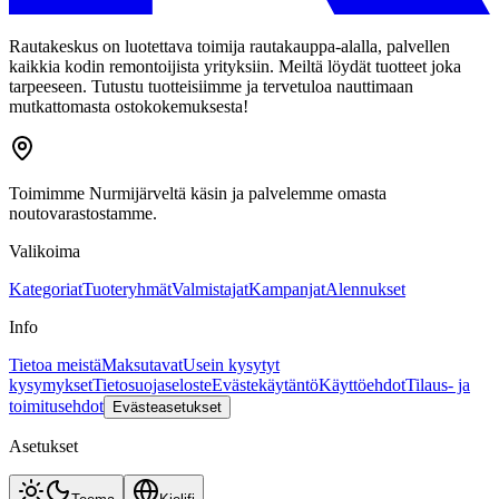
Rautakeskus on luotettava toimija rautakauppa-alalla, palvellen
kaikkia kodin remontoijista yrityksiin. Meiltä löydät tuotteet joka
tarpeeseen. Tutustu tuotteisiimme ja tervetuloa nauttimaan
mutkattomasta ostokokemuksesta!
Toimimme Nurmijärveltä käsin ja palvelemme omasta
noutovarastostamme.
Valikoima
Kategoriat
Tuoteryhmät
Valmistajat
Kampanjat
Alennukset
Info
Tietoa meistä
Maksutavat
Usein kysytyt
kysymykset
Tietosuojaseloste
Evästekäytäntö
Käyttöehdot
Tilaus- ja
toimitusehdot
Evästeasetukset
Asetukset