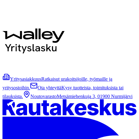
Yritysasiakkuus
Ratkaisut urakoitsijoille, työmaille ja
yritysostoihin.
Ota yhteyttä
Kysy tuotteista, toimituksista tai
tilauksista.
Noutovarasto
Metsämiehenkuja 3, 01900 Nurmijärvi