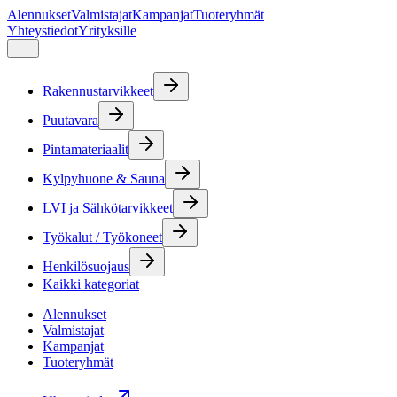
Alennukset
Valmistajat
Kampanjat
Tuoteryhmät
Yhteystiedot
Yrityksille
Rakennustarvikkeet
Puutavara
Pintamateriaalit
Kylpyhuone & Sauna
LVI ja Sähkötarvikkeet
Työkalut / Työkoneet
Henkilösuojaus
Kaikki kategoriat
Alennukset
Valmistajat
Kampanjat
Tuoteryhmät