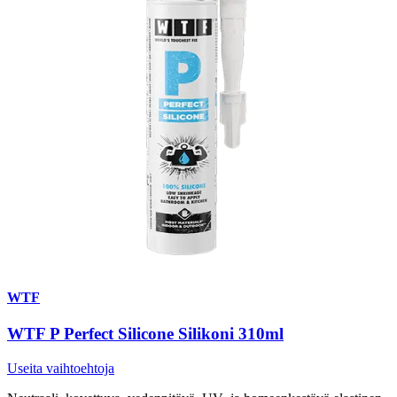
WTF
WTF P Perfect Silicone Silikoni 310ml
Useita vaihtoehtoja