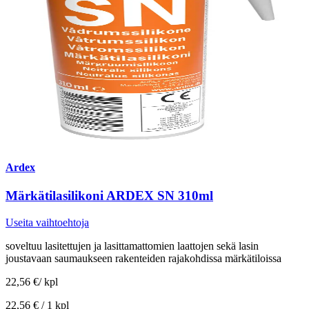
Ardex
Märkätilasilikoni ARDEX SN 310ml
Useita vaihtoehtoja
soveltuu lasitettujen ja lasittamattomien laattojen sekä lasin
joustavaan saumaukseen rakenteiden rajakohdissa märkätiloissa
22,56 €
/
kpl
22,56 € /
1 kpl