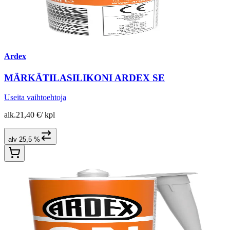
Ardex
MÄRKÄTILASILIKONI ARDEX SE
Useita vaihtoehtoja
alk.
21,40 €
/
kpl
alv 25,5 %