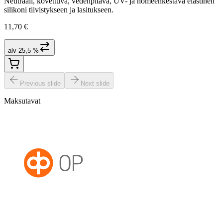
Neutraali, kovettuva, vedenpitävä, UV- ja homeenkestävä elastinen
silikoni tiivistykseen ja lasitukseen.
11,70 €
alv 25,5 %
Previous slide
Next slide
Maksutavat