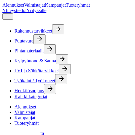
Alennukset
Valmistajat
Kampanjat
Tuoteryhmät
Yhteystiedot
Yrityksille
Rakennustarvikkeet
Puutavara
Pintamateriaalit
Kylpyhuone & Sauna
LVI ja Sähkötarvikkeet
Työkalut / Työkoneet
Henkilösuojaus
Kaikki kategoriat
Alennukset
Valmistajat
Kampanjat
Tuoteryhmät