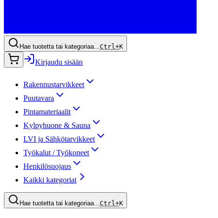
Hae tuotetta tai kategoriaa...
Ctrl+
K
Kirjaudu sisään
Rakennustarvikkeet
Puutavara
Pintamateriaalit
Kylpyhuone & Sauna
LVI ja Sähkötarvikkeet
Työkalut / Työkoneet
Henkilösuojaus
Kaikki kategoriat
Hae tuotetta tai kategoriaa...
Ctrl+
K