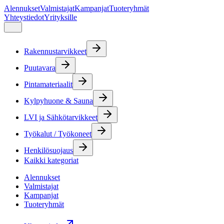
Alennukset
Valmistajat
Kampanjat
Tuoteryhmät
Yhteystiedot
Yrityksille
Rakennustarvikkeet
Puutavara
Pintamateriaalit
Kylpyhuone & Sauna
LVI ja Sähkötarvikkeet
Työkalut / Työkoneet
Henkilösuojaus
Kaikki kategoriat
Alennukset
Valmistajat
Kampanjat
Tuoteryhmät