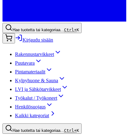
Hae tuotetta tai kategoriaa...
Ctrl+
K
Kirjaudu sisään
Rakennustarvikkeet
Puutavara
Pintamateriaalit
Kylpyhuone & Sauna
LVI ja Sähkötarvikkeet
Työkalut / Työkoneet
Henkilösuojaus
Kaikki kategoriat
Hae tuotetta tai kategoriaa...
Ctrl+
K