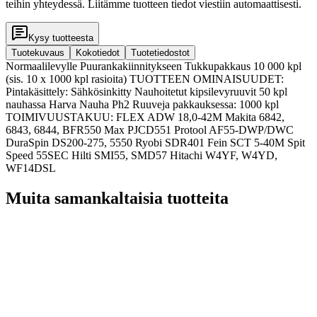
teihin yhteydessä. Liitämme tuotteen tiedot viestiin automaattisesti.
Kysy tuotteesta
Tuotekuvaus
Kokotiedot
Tuotetiedostot
Normaalilevylle Puurankakiinnitykseen Tukkupakkaus 10 000 kpl
(sis. 10 x 1000 kpl rasioita) TUOTTEEN OMINAISUUDET:
Pintakäsittely: Sähkösinkitty Nauhoitetut kipsilevyruuvit 50 kpl
nauhassa Harva Nauha Ph2 Ruuveja pakkauksessa: 1000 kpl
TOIMIVUUSTAKUU: FLEX ADW 18,0-42M Makita 6842,
6843, 6844, BFR550 Max PJCD551 Protool AF55-DWP/DWC
DuraSpin DS200-275, 5550 Ryobi SDR401 Fein SCT 5-40M Spit
Speed 55SEC Hilti SMI55, SMD57 Hitachi W4YF, W4YD,
WF14DSL
Muita samankaltaisia tuotteita