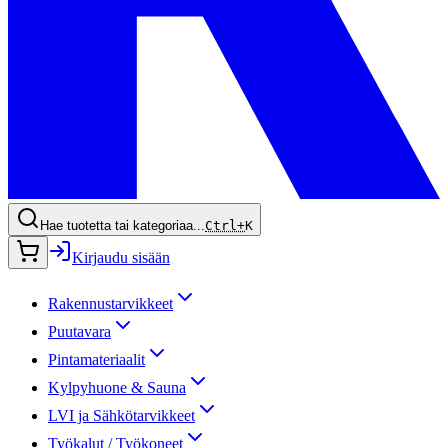
Hae tuotetta tai kategoriaa...
Ctrl+
K
Kirjaudu sisään
Rakennustarvikkeet
Puutavara
Pintamateriaalit
Kylpyhuone & Sauna
LVI ja Sähkötarvikkeet
Työkalut / Työkoneet