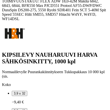
TOIMIVUUSTAKUU: FLEX ADW 18,0-42M Makita 6842,
6843, 6844, BFR550 Max PJCD551 Protool AF55-DWP/DWC
DuraSpin DS200-275, 5550 Ryobi SDR401 Fein SCT 5-40M Spit
Speed 55SEC Hilti SMI55, SMD57 Hitachi W4YF, W4YD,
WF14DSL
KIPSILEVY NAUHARUUVI HARVA
SÄHKÖSINKITTY, 1000 kpl
Normaalilevylle Puurankakiinnitykseen Tukkupakkaus 10 000 kpl
(sis.
Koko
3,9 x 32
−9,40 €