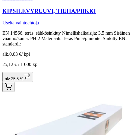
KIPSILEVYRUUVI, TIUHA/PIIKKI
Useita vaihtoehtoja
EN 14566, teräs, sähkösinkitty Nimellishalkaisija: 3,5 mm Sisäinen
vääntiö/kanta: PH 2 Materiaali: Teräs Pinta/pinnoite: Sinkitty EN-
standardi:
alk.
0,03 €
/
kpl
25,12 € /
1 000 kpl
alv 25,5 %