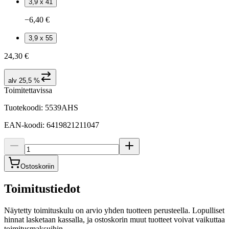
3,9 x 41
−6,40 €
3,9 x 55
24,30 €
alv 25,5 %
Toimitettavissa
Tuotekoodi
:
5539AHS
EAN-koodi
:
6419821211047
Ostoskoriin
Toimitustiedot
Näytetty toimituskulu on arvio yhden tuotteen perusteella. Lopulliset
hinnat lasketaan kassalla, ja ostoskorin muut tuotteet voivat vaikuttaa
toimitusmaksuihin.