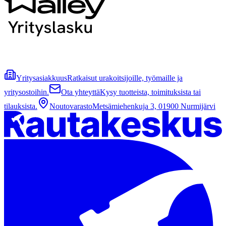
Yritysasiakkuus
Ratkaisut urakoitsijoille, työmaille ja
yritysostoihin.
Ota yhteyttä
Kysy tuotteista, toimituksista tai
tilauksista.
Noutovarasto
Metsämiehenkuja 3, 01900 Nurmijärvi