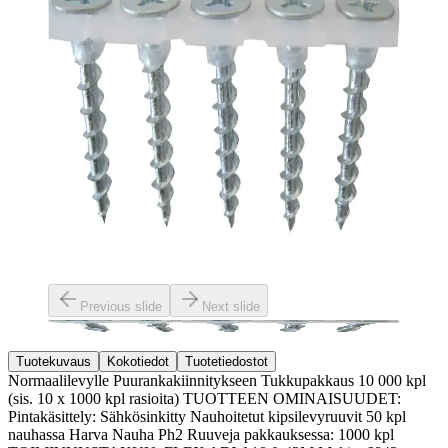
Previous slide
Next slide
Tuotekuvaus
Kokotiedot
Tuotetiedostot
Normaalilevylle Puurankakiinnitykseen Tukkupakkaus 10 000 kpl
(sis. 10 x 1000 kpl rasioita) TUOTTEEN OMINAISUUDET:
Pintakäsittely: Sähkösinkitty Nauhoitetut kipsilevyruuvit 50 kpl
nauhassa Harva Nauha Ph2 Ruuveja pakkauksessa: 1000 kpl