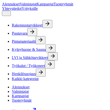
Alennukset
Valmistajat
Kampanjat
Tuoteryhmät
Yhteystiedot
Yrityksille
Rakennustarvikkeet
Puutavara
Pintamateriaalit
Kylpyhuone & Sauna
LVI ja Sähkötarvikkeet
Työkalut / Työkoneet
Henkilösuojaus
Kaikki kategoriat
Alennukset
Valmistajat
Kampanjat
Tuoteryhmät