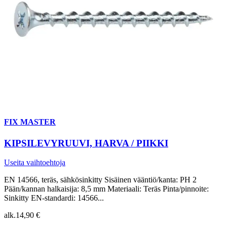
FIX MASTER
KIPSILEVYRUUVI, HARVA / PIIKKI
Useita vaihtoehtoja
EN 14566, teräs, sähkösinkitty Sisäinen vääntiö/kanta: PH 2
Pään/kannan halkaisija: 8,5 mm Materiaali: Teräs Pinta/pinnoite:
Sinkitty EN-standardi: 14566...
alk.
14,90 €