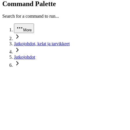
Command Palette
Search for a command to run...
More
Jatkojohdot, kelat ja tarvikkeet
Jatkojohdot