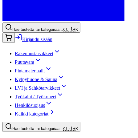
Hae tuotetta tai kategoriaa...
Ctrl+
K
Kirjaudu sisään
Rakennustarvikkeet
Puutavara
Pintamateriaalit
Kylpyhuone & Sauna
LVI ja Sähkötarvikkeet
Työkalut / Työkoneet
Henkilösuojaus
Kaikki kategoriat
Hae tuotetta tai kategoriaa...
Ctrl+
K