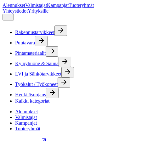
Alennukset
Valmistajat
Kampanjat
Tuoteryhmät
Yhteystiedot
Yrityksille
Rakennustarvikkeet
Puutavara
Pintamateriaalit
Kylpyhuone & Sauna
LVI ja Sähkötarvikkeet
Työkalut / Työkoneet
Henkilösuojaus
Kaikki kategoriat
Alennukset
Valmistajat
Kampanjat
Tuoteryhmät