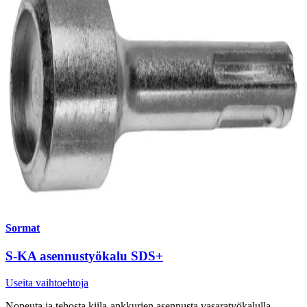
Sormat
S-KA asennustyökalu SDS+
Useita vaihtoehtoja
Nopeuta ja tehosta kiila-ankkurien asennusta vasaratyökalulla