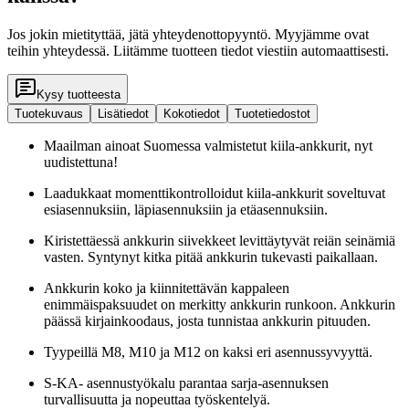
Jos jokin mietityttää, jätä yhteydenottopyyntö. Myyjämme ovat
teihin yhteydessä. Liitämme tuotteen tiedot viestiin automaattisesti.
Kysy tuotteesta
Tuotekuvaus
Lisätiedot
Kokotiedot
Tuotetiedostot
Maailman ainoat Suomessa valmistetut kiila-ankkurit, nyt
uudistettuna!
Laadukkaat momenttikontrolloidut kiila-ankkurit soveltuvat
esiasennuksiin, läpiasennuksiin ja etäasennuksiin.
Kiristettäessä ankkurin siivekkeet levittäytyvät reiän seinämiä
vasten. Syntynyt kitka pitää ankkurin tukevasti paikallaan.
Ankkurin koko ja kiinnitettävän kappaleen
enimmäispaksuudet on merkitty ankkurin runkoon. Ankkurin
päässä kirjainkoodaus, josta tunnistaa ankkurin pituuden.
Tyypeillä M8, M10 ja M12 on kaksi eri asennussyvyyttä.
S-KA- asennustyökalu parantaa sarja-asennuksen
turvallisuutta ja nopeuttaa työskentelyä.