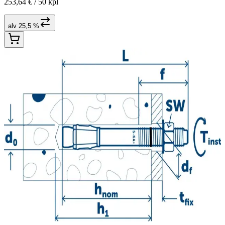
253,64 € /
50 kpl
alv 25,5 %