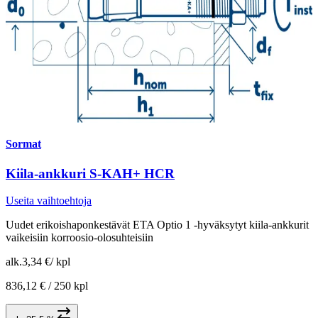
Sormat
Kiila-ankkuri S-KAH+ HCR
Useita vaihtoehtoja
Uudet erikoishaponkestävät ETA Optio 1 -hyväksytyt kiila-ankkurit
vaikeisiin korroosio-olosuhteisiin
alk.
3,34 €
/
kpl
836,12 € /
250 kpl