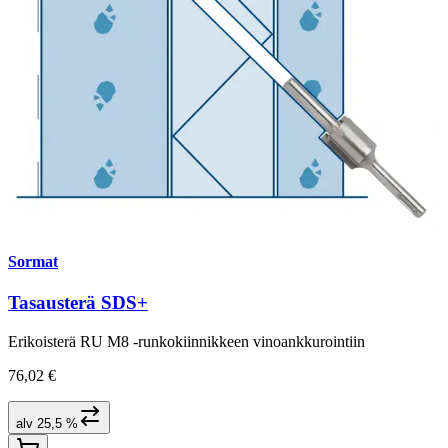
Sormat
Tasausterä SDS+
Erikoisterä RU M8 -runkokiinnikkeen vinoankkurointiin
76,02 €
alv 25,5 %