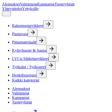
Alennukset
Valmistajat
Kampanjat
Tuoteryhmät
Yhteystiedot
Yrityksille
Rakennustarvikkeet
Puutavara
Pintamateriaalit
Kylpyhuone & Sauna
LVI ja Sähkötarvikkeet
Työkalut / Työkoneet
Henkilösuojaus
Kaikki kategoriat
Alennukset
Valmistajat
Kampanjat
Tuoteryhmät