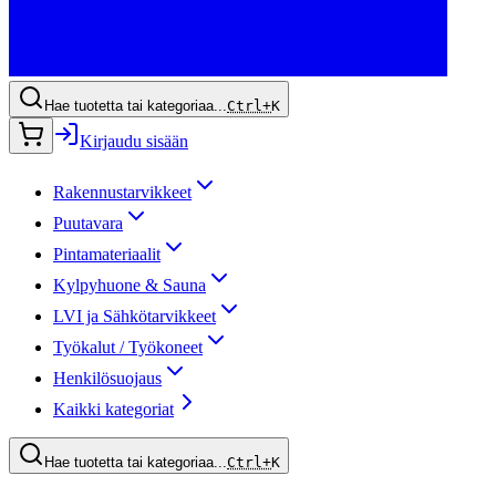
Hae tuotetta tai kategoriaa...
Ctrl+
K
Kirjaudu sisään
Rakennustarvikkeet
Puutavara
Pintamateriaalit
Kylpyhuone & Sauna
LVI ja Sähkötarvikkeet
Työkalut / Työkoneet
Henkilösuojaus
Kaikki kategoriat
Hae tuotetta tai kategoriaa...
Ctrl+
K