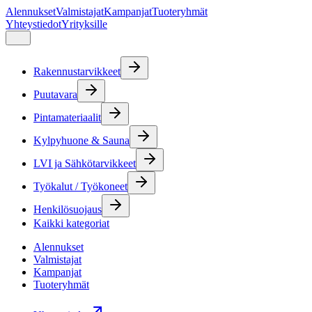
Alennukset
Valmistajat
Kampanjat
Tuoteryhmät
Yhteystiedot
Yrityksille
Rakennustarvikkeet
Puutavara
Pintamateriaalit
Kylpyhuone & Sauna
LVI ja Sähkötarvikkeet
Työkalut / Työkoneet
Henkilösuojaus
Kaikki kategoriat
Alennukset
Valmistajat
Kampanjat
Tuoteryhmät