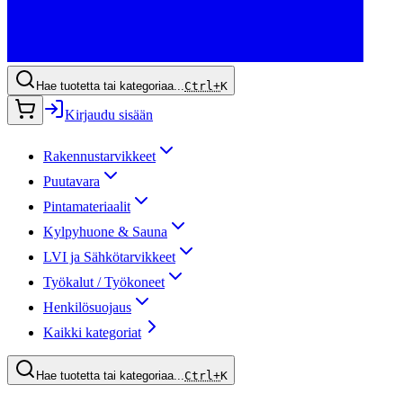
Hae tuotetta tai kategoriaa...
Ctrl+
K
Kirjaudu sisään
Rakennustarvikkeet
Puutavara
Pintamateriaalit
Kylpyhuone & Sauna
LVI ja Sähkötarvikkeet
Työkalut / Työkoneet
Henkilösuojaus
Kaikki kategoriat
Hae tuotetta tai kategoriaa...
Ctrl+
K