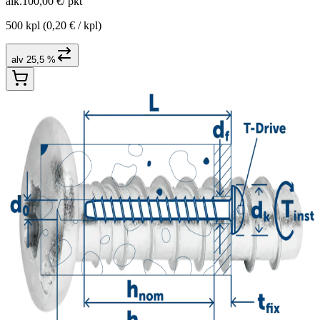
alk.
100,00 €
/
pkt
500 kpl
(0,20 € / kpl)
alv 25,5 %