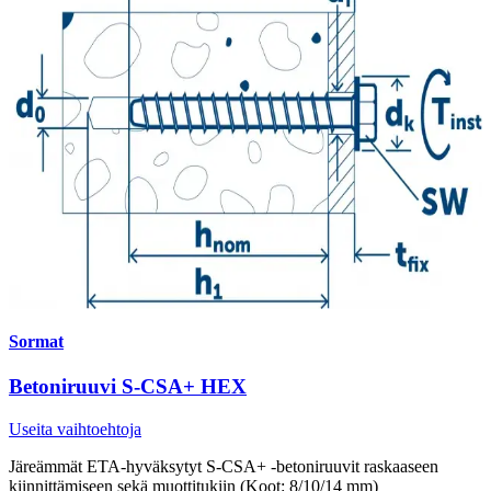
Sormat
Betoniruuvi S-CSA+ HEX
Useita vaihtoehtoja
Järeämmät ETA-hyväksytyt S-CSA+ -betoniruuvit raskaaseen
kiinnittämiseen sekä muottitukiin (Koot: 8/10/14 mm)