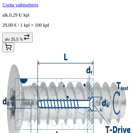
Useita vaihtoehtoja
alk.
0,29 €
/
kpl
29,00 € /
1 kpl
×
100 kpl
alv 25,5 %