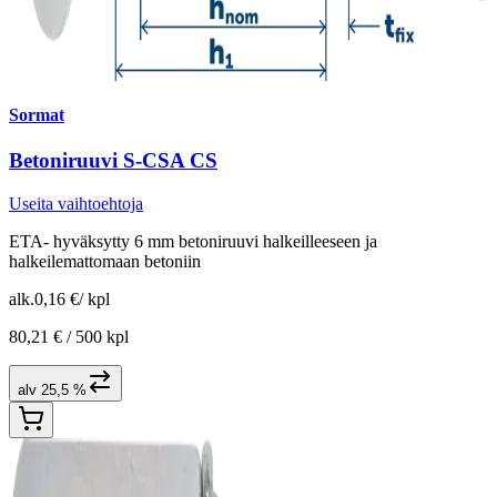
Sormat
Betoniruuvi S-CSA CS
Useita vaihtoehtoja
ETA- hyväksytty 6 mm betoniruuvi halkeilleeseen ja
halkeilemattomaan betoniin
alk.
0,16 €
/
kpl
80,21 € /
500 kpl
alv 25,5 %