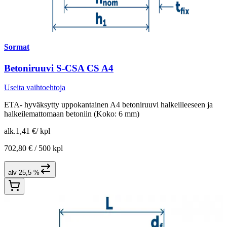
Sormat
Betoniruuvi S-CSA CS A4
Useita vaihtoehtoja
ETA- hyväksytty uppokantainen A4 betoniruuvi halkeilleeseen ja
halkeilemattomaan betoniin (Koko: 6 mm)
alk.
1,41 €
/
kpl
702,80 € /
500 kpl
alv 25,5 %