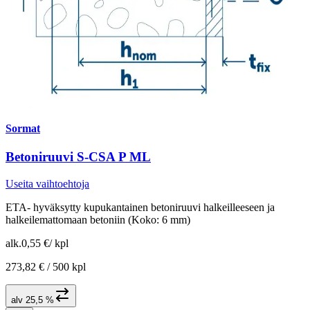
Sormat
Betoniruuvi S-CSA P ML
Useita vaihtoehtoja
ETA- hyväksytty kupukantainen betoniruuvi halkeilleeseen ja
halkeilemattomaan betoniin (Koko: 6 mm)
alk.
0,55 €
/
kpl
273,82 € /
500 kpl
alv 25,5 %