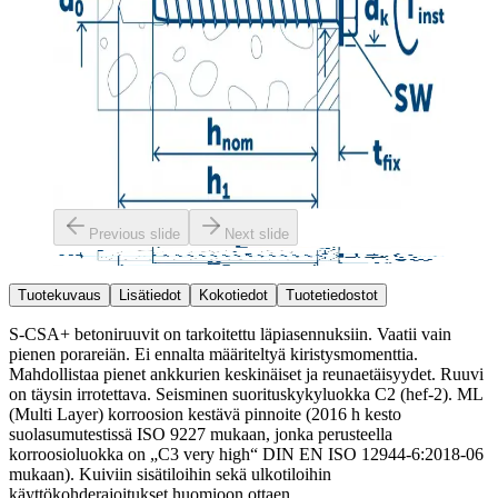
Previous slide
Next slide
Tuotekuvaus
Lisätiedot
Kokotiedot
Tuotetiedostot
S-CSA+ betoniruuvit on tarkoitettu läpiasennuksiin. Vaatii vain
pienen porareiän. Ei ennalta määriteltyä kiristysmomenttia.
Mahdollistaa pienet ankkurien keskinäiset ja reunaetäisyydet. Ruuvi
on täysin irrotettava. Seisminen suorituskykyluokka C2 (hef-2). ML
(Multi Layer) korroosion kestävä pinnoite (2016 h kesto
suolasumutestissä ISO 9227 mukaan, jonka perusteella
korroosioluokka on „C3 very high“ DIN EN ISO 12944-6:2018-06
mukaan). Kuiviin sisätiloihin sekä ulkotiloihin
käyttökohderajoitukset huomioon ottaen.