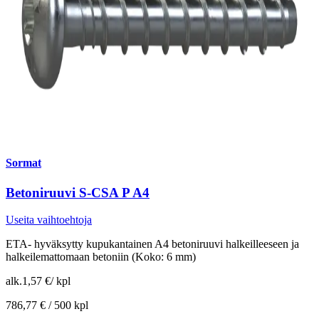
Sormat
Betoniruuvi S-CSA P A4
Useita vaihtoehtoja
ETA- hyväksytty kupukantainen A4 betoniruuvi halkeilleeseen ja
halkeilemattomaan betoniin (Koko: 6 mm)
alk.
1,57 €
/
kpl
786,77 € /
500 kpl