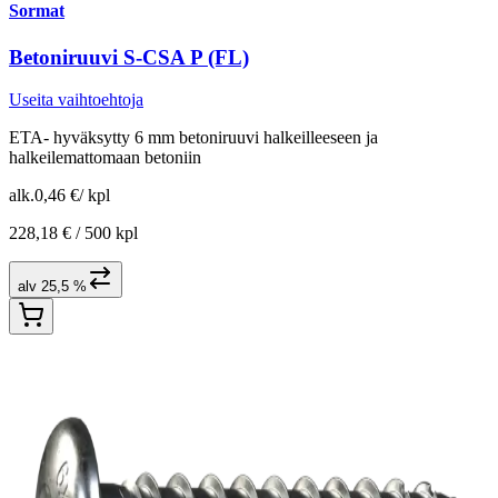
Sormat
Betoniruuvi S-CSA P (FL)
Useita vaihtoehtoja
ETA- hyväksytty 6 mm betoniruuvi halkeilleeseen ja
halkeilemattomaan betoniin
alk.
0,46 €
/
kpl
228,18 € /
500 kpl
alv 25,5 %