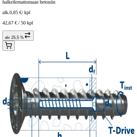
halkeilemattomaan betoniin
alk.
0,85 €
/
kpl
42,67 € /
50 kpl
alv 25,5 %