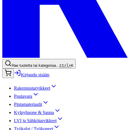
Hae tuotetta tai kategoriaa...
Ctrl+
K
Kirjaudu sisään
Rakennustarvikkeet
Puutavara
Pintamateriaalit
Kylpyhuone & Sauna
LVI ja Sähkötarvikkeet
Työkalut / Työkoneet