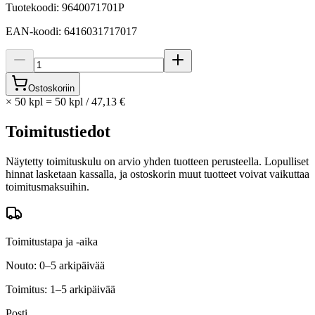
Tuotekoodi
:
9640071701P
EAN-koodi
:
6416031717017
Ostoskoriin
×
50 kpl
=
50
kpl
/
47,13 €
Toimitustiedot
Näytetty toimituskulu on arvio yhden tuotteen perusteella. Lopulliset
hinnat lasketaan kassalla, ja ostoskorin muut tuotteet voivat vaikuttaa
toimitusmaksuihin.
Toimitustapa ja -aika
Nouto: 0–5 arkipäivää
Toimitus: 1–5 arkipäivää
Posti