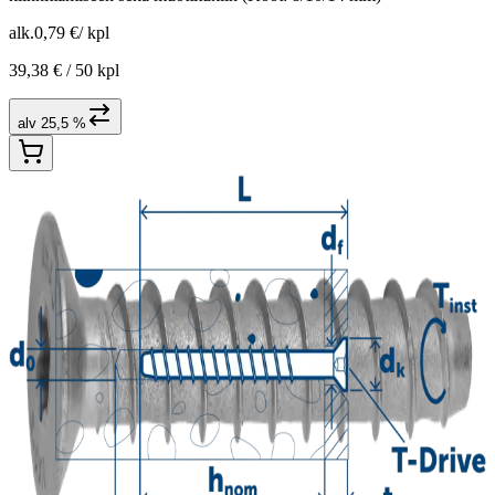
alk.
0,79 €
/
kpl
39,38 € /
50 kpl
alv 25,5 %