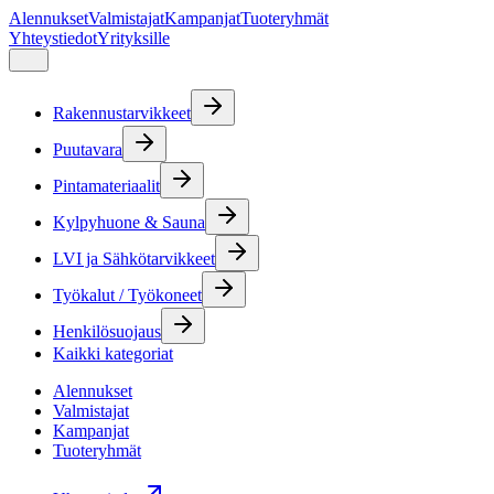
Alennukset
Valmistajat
Kampanjat
Tuoteryhmät
Yhteystiedot
Yrityksille
Rakennustarvikkeet
Puutavara
Pintamateriaalit
Kylpyhuone & Sauna
LVI ja Sähkötarvikkeet
Työkalut / Työkoneet
Henkilösuojaus
Kaikki kategoriat
Alennukset
Valmistajat
Kampanjat
Tuoteryhmät