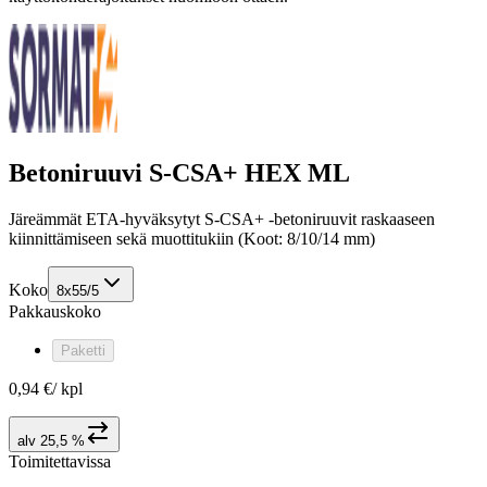
Betoniruuvi S-CSA+ HEX ML
Järeämmät ETA-hyväksytyt S-CSA+ -betoniruuvit raskaaseen
kiinnittämiseen sekä muottitukiin (Koot: 8/10/14 mm)
Koko
8x55/5
Pakkauskoko
Paketti
0,94 €
/
kpl
alv 25,5 %
Toimitettavissa