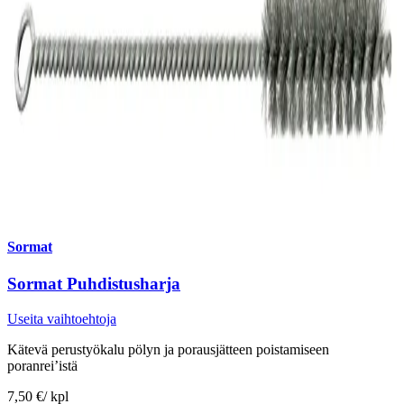
Sormat
Sormat Puhdistusharja
Useita vaihtoehtoja
Kätevä perustyökalu pölyn ja porausjätteen poistamiseen
poranrei’istä
7,50 €
/
kpl