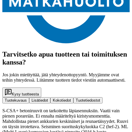
Tarvitsetko apua tuotteen tai toimituksen
kanssa?
Jos jokin mietityttää, jätä yhteydenottopyyntö. Myyjämme ovat
teihin yhteydessä. Liitämme tuotteen tiedot viestiin automaattisesti.
Kysy tuotteesta
Tuotekuvaus
Lisätiedot
Kokotiedot
Tuotetiedostot
S-CSA+ betoniruuvit on tarkoitettu läpiasennuksiin. Vaatii vain
pienen porareiän. Ei ennalta määriteltyä kiristysmomenttia.
Mahdollistaa pienet ankkurien keskinäiset ja reunaetäisyydet. Ruuvi
on täysin irrotettava. Seisminen suorituskykyluokka C2 (hef-2). ML
(Multi Layer) korroosion kestävä pinnoite (2016 h kesto