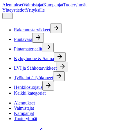
Alennukset
Valmistajat
Kampanjat
Tuoteryhmät
Yhteystiedot
Yrityksille
Rakennustarvikkeet
Puutavara
Pintamateriaalit
Kylpyhuone & Sauna
LVI ja Sähkötarvikkeet
Työkalut / Työkoneet
Henkilösuojaus
Kaikki kategoriat
Alennukset
Valmistajat
Kampanjat
Tuoteryhmät