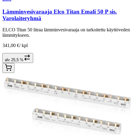
Lämminvesivaraaja Elco Titan Emali 50 P sis.
Varolaiteryhmä
ELCO Titan 50 litraa lämminvesivaraaja on tarkoitettu käyttöveden
lämmitykseen.
341,00 €
/
kpl
alv 25,5 %