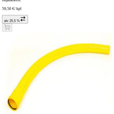
59,50 €
/
kpl
alv 25,5 %