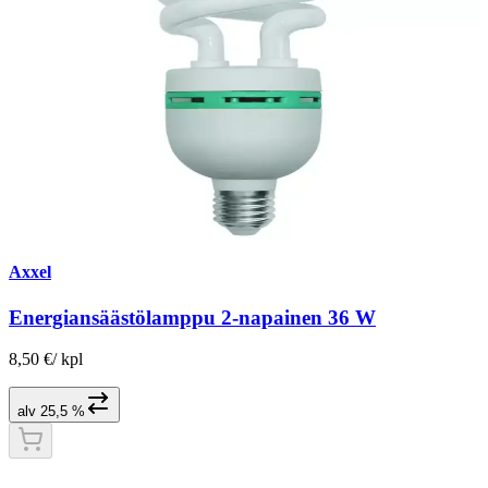
Axxel
Energiansäästölamppu 2-napainen 36 W
8,50 €
/
kpl
alv 25,5 %