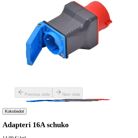
Previous slide
Next slide
Kokotiedot
Adapteri 16A schuko
14,00 €
/
kpl