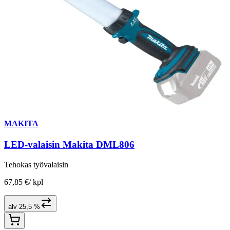
MAKITA
LED-valaisin Makita DML806
Tehokas työvalaisin
67,85 €
/
kpl
alv 25,5 %