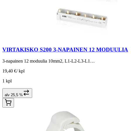
VIRTAKISKO S200 3-NAPAINEN 12 MODUULIA
3-napainen 12 moduulia 10mm2, L1-L2-L3-L1…
19,40 €
/
kpl
1 kpl
alv 25,5 %