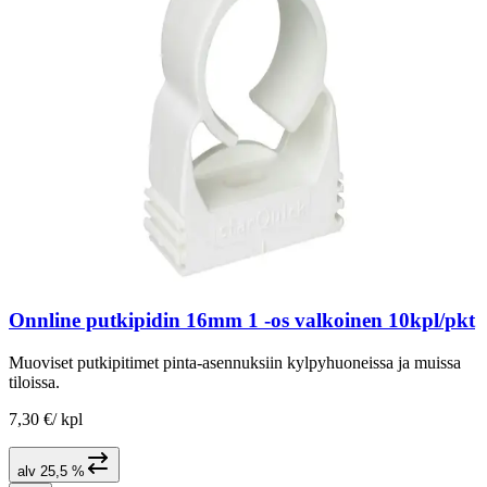
Onnline putkipidin 16mm 1 -os valkoinen 10kpl/pkt
Muoviset putkipitimet pinta-asennuksiin kylpyhuoneissa ja muissa
tiloissa.
7,30 €
/
kpl
alv 25,5 %