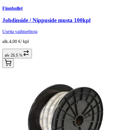
Finnbullet
Johdinside / Nippuside musta 100kpl
Useita vaihtoehtoja
alk.
4,00 €
/
kpl
alv 25,5 %