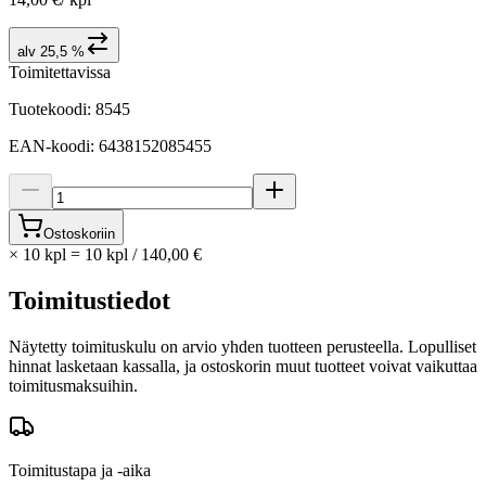
alv 25,5 %
Toimitettavissa
Tuotekoodi
:
8545
EAN-koodi
:
6438152085455
Ostoskoriin
×
10 kpl
=
10
kpl
/
140,00 €
Toimitustiedot
Näytetty toimituskulu on arvio yhden tuotteen perusteella. Lopulliset
hinnat lasketaan kassalla, ja ostoskorin muut tuotteet voivat vaikuttaa
toimitusmaksuihin.
Toimitustapa ja -aika