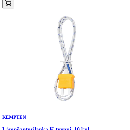
KEMPTEN
Lämpöanturilanka K-tyyppi, 10 kpl