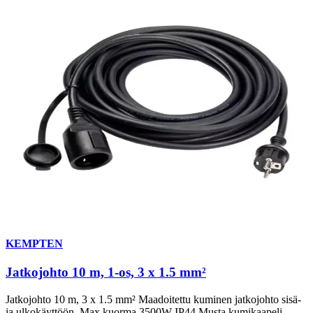
KEMPTEN
Jatkojohto 10 m, 1-os, 3 x 1.5 mm²
Jatkojohto 10 m, 3 x 1.5 mm² Maadoitettu kuminen jatkojohto sisä-
ja ulkokäyttöön. Max kuorma 3500W IP44 Musta kumikaapeli