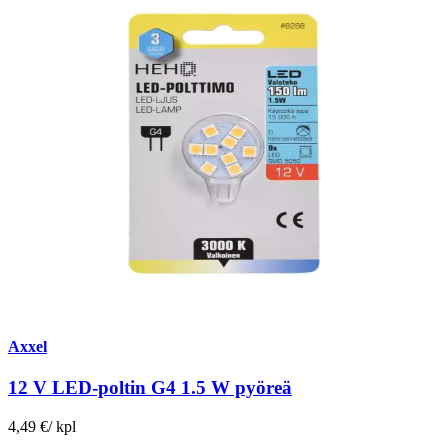
Axxel
12 V LED-poltin G4 1.5 W pyöreä
4,49 €
/
kpl