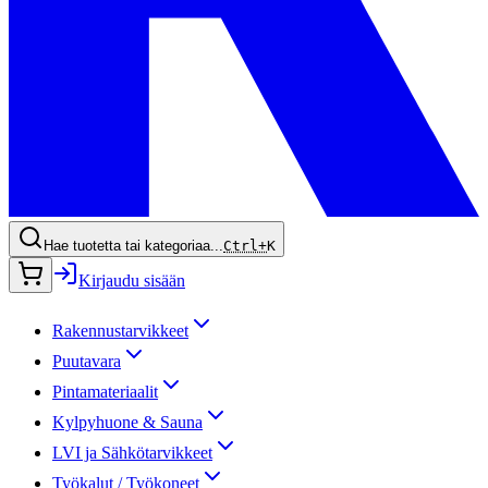
Hae tuotetta tai kategoriaa...
Ctrl+
K
Kirjaudu sisään
Rakennustarvikkeet
Puutavara
Pintamateriaalit
Kylpyhuone & Sauna
LVI ja Sähkötarvikkeet
Työkalut / Työkoneet