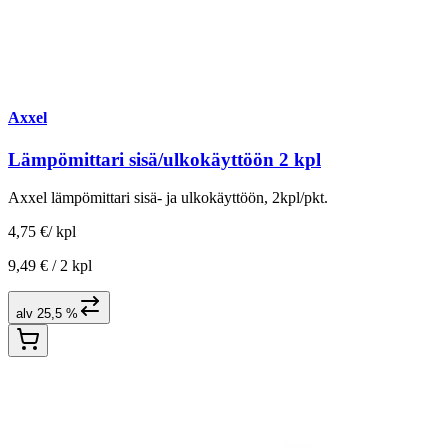
Axxel
Lämpömittari sisä/ulkokäyttöön 2 kpl
Axxel lämpömittari sisä- ja ulkokäyttöön, 2kpl/pkt.
4,75 €
/
kpl
9,49 € /
2 kpl
alv 25,5 %