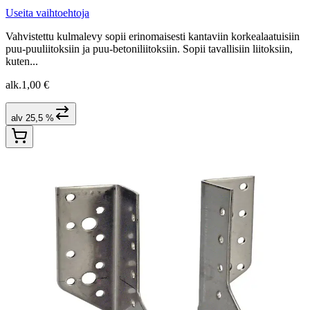
Useita vaihtoehtoja
Vahvistettu kulmalevy sopii erinomaisesti kantaviin korkealaatuisiin
puu-puuliitoksiin ja puu-betoniliitoksiin. Sopii tavallisiin liitoksiin,
kuten...
alk.
1,00 €
alv 25,5 %