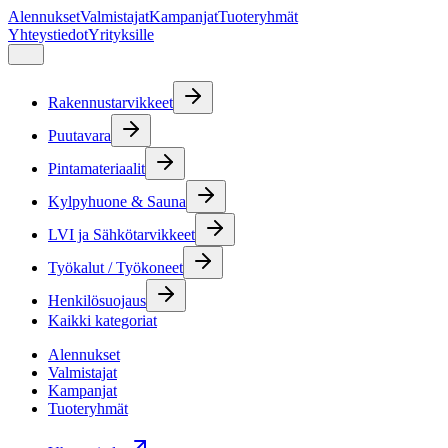
Alennukset
Valmistajat
Kampanjat
Tuoteryhmät
Yhteystiedot
Yrityksille
Rakennustarvikkeet
Puutavara
Pintamateriaalit
Kylpyhuone & Sauna
LVI ja Sähkötarvikkeet
Työkalut / Työkoneet
Henkilösuojaus
Kaikki kategoriat
Alennukset
Valmistajat
Kampanjat
Tuoteryhmät