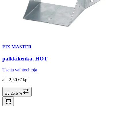
FIX MASTER
palkkikenkä, HOT
Useita vaihtoehtoja
alk.
2,50 €
/
kpl
alv 25,5 %