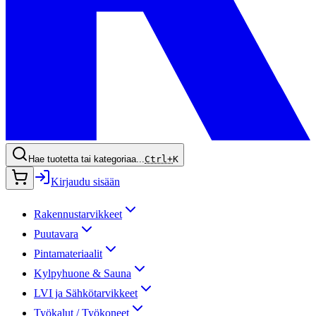
Hae tuotetta tai kategoriaa...
Ctrl+
K
Kirjaudu sisään
Rakennustarvikkeet
Puutavara
Pintamateriaalit
Kylpyhuone & Sauna
LVI ja Sähkötarvikkeet
Työkalut / Työkoneet