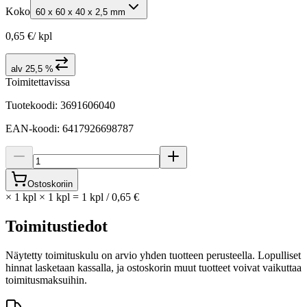
Koko
60 x 60 x 40 x 2,5 mm
0,65 €
/
kpl
alv 25,5 %
Toimitettavissa
Tuotekoodi
:
3691606040
EAN-koodi
:
6417926698787
Ostoskoriin
×
1 kpl × 1 kpl
=
1
kpl
/
0,65 €
Toimitustiedot
Näytetty toimituskulu on arvio yhden tuotteen perusteella. Lopulliset
hinnat lasketaan kassalla, ja ostoskorin muut tuotteet voivat vaikuttaa
toimitusmaksuihin.