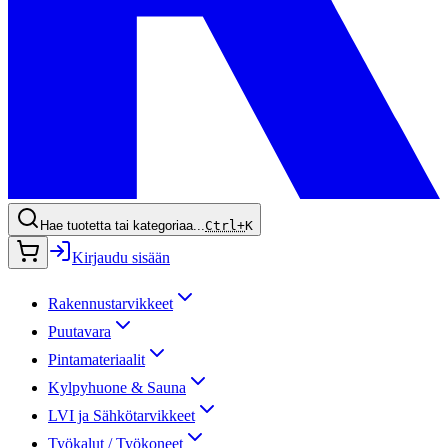
Hae tuotetta tai kategoriaa...
Ctrl+
K
Kirjaudu sisään
Rakennustarvikkeet
Puutavara
Pintamateriaalit
Kylpyhuone & Sauna
LVI ja Sähkötarvikkeet
Työkalut / Työkoneet