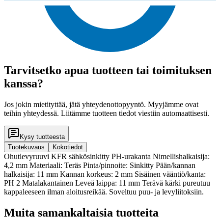
Tarvitsetko apua tuotteen tai toimituksen
kanssa?
Jos jokin mietityttää, jätä yhteydenottopyyntö. Myyjämme ovat
teihin yhteydessä. Liitämme tuotteen tiedot viestiin automaattisesti.
Kysy tuotteesta
Tuotekuvaus
Kokotiedot
Ohutlevyruuvi KFR sähkösinkitty PH-urakanta Nimellishalkaisija:
4,2 mm Materiaali: Teräs Pinta/pinnoite: Sinkitty Pään/kannan
halkaisija: 11 mm Kannan korkeus: 2 mm Sisäinen vääntiö/kanta:
PH 2 Matalakantainen Leveä laippa: 11 mm Terävä kärki pureutuu
kappaleeseen ilman aloitusreikää. Soveltuu puu- ja levyliitoksiin.
Muita samankaltaisia tuotteita