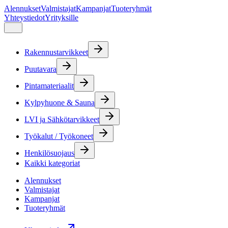
Alennukset
Valmistajat
Kampanjat
Tuoteryhmät
Yhteystiedot
Yrityksille
Rakennustarvikkeet
Puutavara
Pintamateriaalit
Kylpyhuone & Sauna
LVI ja Sähkötarvikkeet
Työkalut / Työkoneet
Henkilösuojaus
Kaikki kategoriat
Alennukset
Valmistajat
Kampanjat
Tuoteryhmät