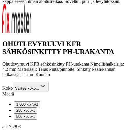
kappaleeseen ilman aloitusreikää. Soveltuu puu- ja levyliitoksiin.
OHUTLEVYRUUVI KFR
SÄHKÖSINKITTY PH-URAKANTA
Ohutlevyruuvi KFR sähkösinkitty PH-urakanta Nimellishalkaisija:
4,2 mm Materiaali: Teräs Pinta/pinnoite: Sinkitty Pään/kannan
halkaisija: 11 mm Kannan
Koko
Valitse koko...
Määrä
1 000 kpl/pkt
250 kpl/pkt
500 kpl/pkt
alk.
7,28 €