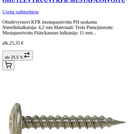
OHUTLEVYRUUVI KFR MUSTAPASSIVOITU
Useita vaihtoehtoja
Ohutlevyruuvi KFR mustapassivoitu PH-urakanta
Nimellishalkaisija: 4,2 mm Materiaali: Teräs Pinta/pinnoite:
Mustapassivoitu Pään/kannan halkaisija: 11 mm...
alk.
25,35 €
alv 25,5 %