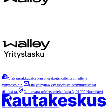
Yritysasiakkuus
Ratkaisut urakoitsijoille, työmaille ja
yritysostoihin.
Ota yhteyttä
Kysy tuotteista, toimituksista tai
tilauksista.
Noutovarasto
Metsämiehenkuja 3, 01900 Nurmijärvi