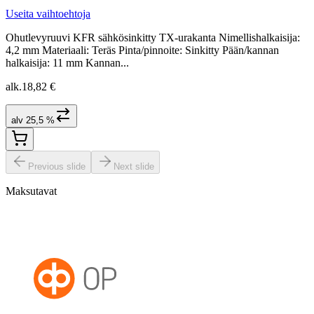
Useita vaihtoehtoja
Ohutlevyruuvi KFR sähkösinkitty TX-urakanta Nimellishalkaisija:
4,2 mm Materiaali: Teräs Pinta/pinnoite: Sinkitty Pään/kannan
halkaisija: 11 mm Kannan...
alk.
18,82 €
alv 25,5 %
Previous slide
Next slide
Maksutavat