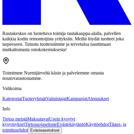
Rautakeskus on luotettava toimija rautakauppa-alalla, palvellen
kaikkia kodin remontoijista yrityksiin. Meiltä löydät tuotteet joka
tarpeeseen. Tutustu tuotteisiimme ja tervetuloa nauttimaan
mutkattomasta ostokokemuksesta!
Toimimme Nurmijärveltä käsin ja palvelemme omasta
noutovarastostamme.
Valikoima
Kategoriat
Tuoteryhmät
Valmistajat
Kampanjat
Alennukset
Info
Tietoa meistä
Maksutavat
Usein kysytyt
kysymykset
Tietosuojaseloste
Evästekäytäntö
Käyttöehdot
Tilaus- ja
toimitusehdot
Evästeasetukset