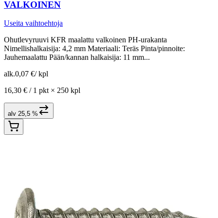
VALKOINEN
Useita vaihtoehtoja
Ohutlevyruuvi KFR maalattu valkoinen PH-urakanta
Nimellishalkaisija: 4,2 mm Materiaali: Teräs Pinta/pinnoite:
Jauhemaalattu Pään/kannan halkaisija: 11 mm...
alk.
0,07 €
/
kpl
16,30 € /
1 pkt
×
250 kpl
alv 25,5 %