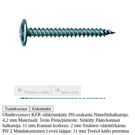
Previous slide
Next slide
Tuotekuvaus
Kokotiedot
Ohutlevyruuvi KFR sähkösinkitty PH-urakanta Nimellishalkaisija:
4,2 mm Materiaali: Teräs Pinta/pinnoite: Sinkitty Pään/kannan
halkaisija: 11 mm Kannan korkeus: 2 mm Sisäinen vääntiö/kanta:
PH 2 Matalakantainen Leveä laippa: 11 mm Terävä kärki pureutuu