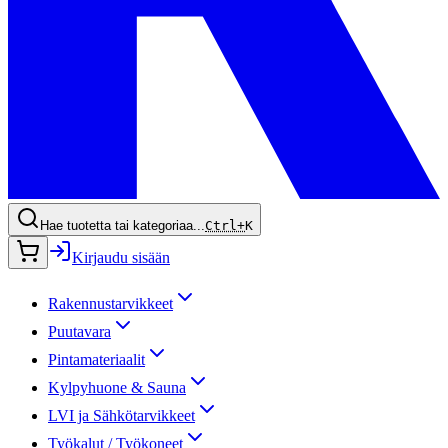
Hae tuotetta tai kategoriaa...
Ctrl+
K
Kirjaudu sisään
Rakennustarvikkeet
Puutavara
Pintamateriaalit
Kylpyhuone & Sauna
LVI ja Sähkötarvikkeet
Työkalut / Työkoneet