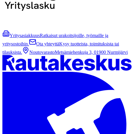
Yritysasiakkuus
Ratkaisut urakoitsijoille, työmaille ja
yritysostoihin.
Ota yhteyttä
Kysy tuotteista, toimituksista tai
tilauksista.
Noutovarasto
Metsämiehenkuja 3, 01900 Nurmijärvi