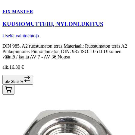
FIX MASTER
KUUSIOMUTTERI, NYLONLUKITUS
Useita vaihtoehtoja
DIN 985, A2 ruostumaton teräs Materiaali: Ruostumaton teräs A2
Pinta/pinnoite: Pinnoittamaton DIN: 985 ISO: 10511 Ulkoinen
vääntö / kanta AV 7 - AV 36 Nousu
alk.
16,30 €
alv 25,5 %