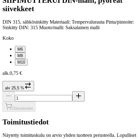
SIIPIMUTTERUI DIN-malli, pyöreät
siivekkeet
DIN 315, sähkösinkitty Materiaali: Tempervalurauta Pinta/pinnoite:
Sinkitty DIN: 315 Muoto/malli: Saksalainen malli
Koko
M6
M8
M10
alk.
0,75 €
alv 25,5 %
Ostoskoriin
Toimitustiedot
Näytetty toimituskulu on arvio yhden tuotteen perusteella. Lopulliset