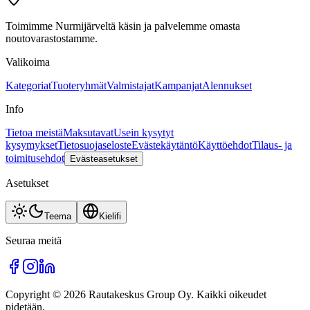
Toimimme Nurmijärveltä käsin ja palvelemme omasta
noutovarastostamme.
Valikoima
Kategoriat
Tuoteryhmät
Valmistajat
Kampanjat
Alennukset
Info
Tietoa meistä
Maksutavat
Usein kysytyt
kysymykset
Tietosuojaseloste
Evästekäytäntö
Käyttöehdot
Tilaus- ja
toimitusehdot
Evästeasetukset
Asetukset
Teema
Kieli
fi
Seuraa meitä
Copyright © 2026 Rautakeskus Group Oy. Kaikki oikeudet
pidetään.