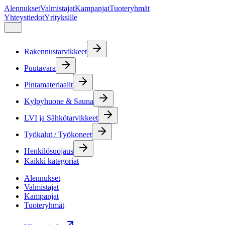
Alennukset
Valmistajat
Kampanjat
Tuoteryhmät
Yhteystiedot
Yrityksille
Rakennustarvikkeet
Puutavara
Pintamateriaalit
Kylpyhuone & Sauna
LVI ja Sähkötarvikkeet
Työkalut / Työkoneet
Henkilösuojaus
Kaikki kategoriat
Alennukset
Valmistajat
Kampanjat
Tuoteryhmät