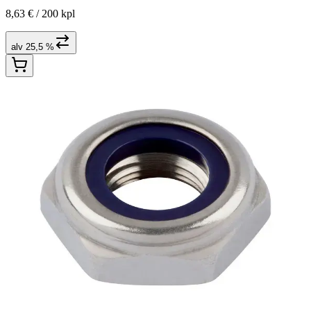
8,63 € /
200 kpl
alv 25,5 %