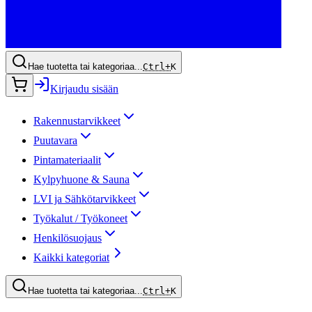
Hae tuotetta tai kategoriaa...
Ctrl+
K
Kirjaudu sisään
Rakennustarvikkeet
Puutavara
Pintamateriaalit
Kylpyhuone & Sauna
LVI ja Sähkötarvikkeet
Työkalut / Työkoneet
Henkilösuojaus
Kaikki kategoriat
Hae tuotetta tai kategoriaa...
Ctrl+
K