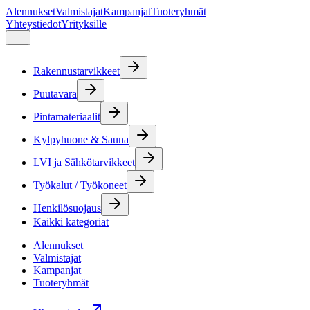
Alennukset
Valmistajat
Kampanjat
Tuoteryhmät
Yhteystiedot
Yrityksille
Rakennustarvikkeet
Puutavara
Pintamateriaalit
Kylpyhuone & Sauna
LVI ja Sähkötarvikkeet
Työkalut / Työkoneet
Henkilösuojaus
Kaikki kategoriat
Alennukset
Valmistajat
Kampanjat
Tuoteryhmät